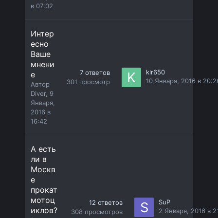
в 07:02
Интер
есно
Ваше
мнени
klr650
7
ответов
е
10 Января, 2016 в 20:2
301
просмотр
Автор
Diver
,
9
Января,
2016 в
16:42
А есть
ли в
Москв
е
прокат
мотоц
SuP
12
ответов
иклов?
2 Января, 2016 в 2
308
просмотров