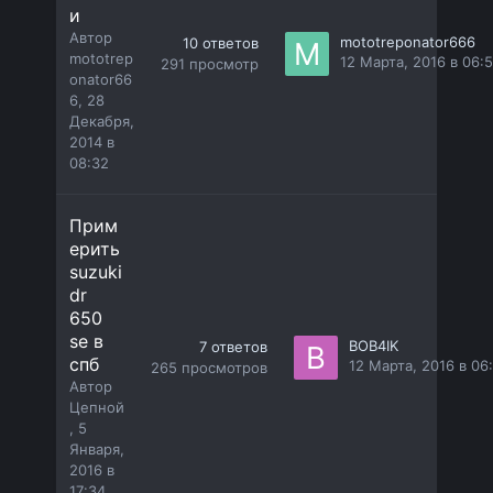
и
Автор
mototreponator666
10
ответов
mototrep
12 Марта, 2016 в 06:
291
просмотр
onator66
6
,
28
Декабря,
2014 в
08:32
Прим
ерить
suzuki
dr
650
se в
BOB4IK
7
ответов
спб
12 Марта, 2016 в 06
265
просмотров
Автор
Цепной
,
5
Января,
2016 в
17:34