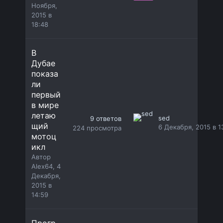
Ноября,
2015 в
18:48
В
Дубае
показа
ли
первый
в мире
летаю
sed
9
ответов
щий
6 Декабря, 2015 в 1
224
просмотра
мотоц
икл
Автор
Alex64
,
4
Декабря,
2015 в
14:59
Прогр