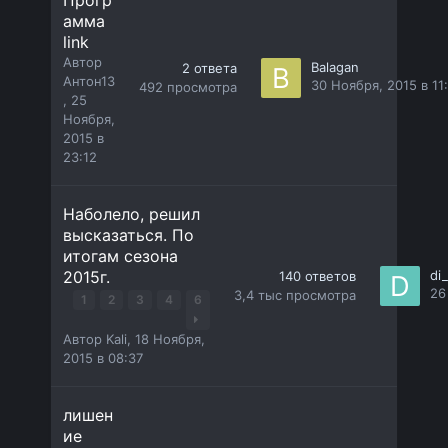
амма
link
Автор
Balagan
2
ответа
Антон13
30 Ноября, 2015 в 11
492
просмотра
,
25
Ноября,
2015 в
23:12
Наболело, решил
высказаться. По
итогам сезона
2015г.
di
140
ответов
26
3,4 тыс
просмотра
1
2
3
4
6
Автор
Kali
,
18 Ноября,
2015 в 08:37
лишен
ие