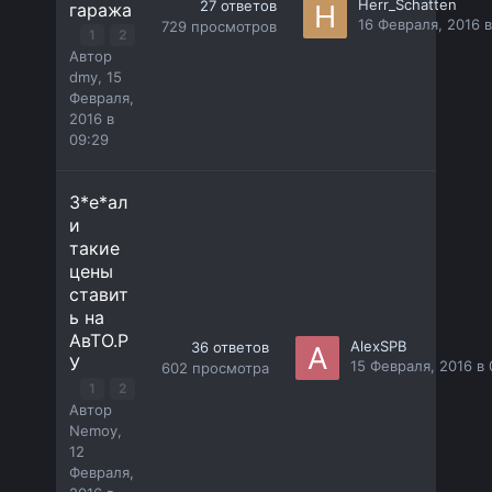
Herr_Schatten
27
ответов
гаража
16 Февраля, 2016 в
729
просмотров
1
2
Автор
dmy
,
15
Февраля,
2016 в
09:29
З*е*ал
и
такие
цены
ставит
ь на
АвТО.Р
AlexSPB
36
ответов
У
15 Февраля, 2016 в 
602
просмотра
1
2
Автор
Nemoy
,
12
Февраля,