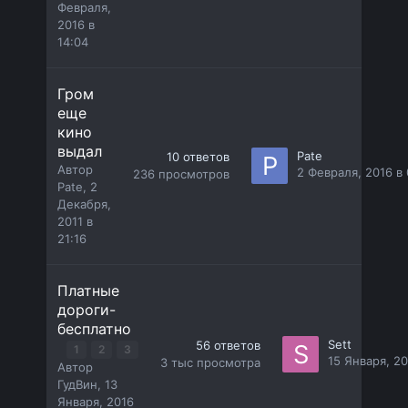
Февраля,
2016 в
14:04
Гром
еще
кино
выдал
Pate
10
ответов
Автор
2 Февраля, 2016 в 
236
просмотров
Pate
,
2
Декабря,
2011 в
21:16
Платные
дороги-
бесплатно
Sett
56
ответов
1
2
3
15 Января, 20
3 тыс
просмотра
Автор
ГудВин
,
13
Января, 2016