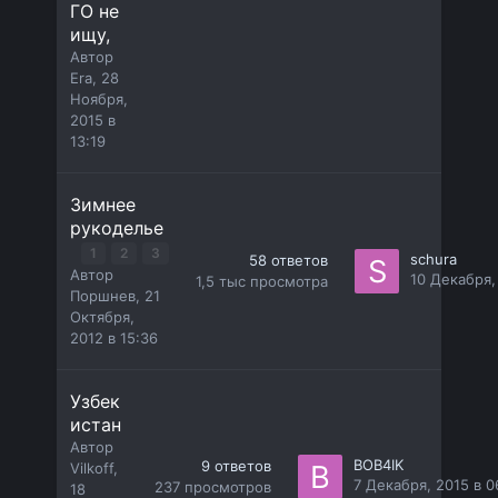
ГО не
ищу,
Автор
Era
,
28
Ноября,
2015 в
13:19
Зимнее
рукоделье
1
2
3
schura
58
ответов
Автор
10 Декабря,
1,5 тыс
просмотра
Поршнев
,
21
Октября,
2012 в 15:36
Узбек
истан
Автор
BOB4IK
9
ответов
Vilkoff
,
7 Декабря, 2015 в 0
237
просмотров
18