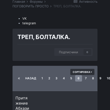
Главная
Форумы
Активность
ПОГОВОРИТЬ ПРОСТО
ТРЕП, БОЛТАЛКА.
VK
telegram
ТРЕП, БОЛТАЛКА.
Подписчики
0
СОРТИРОВКА
НАЗАД
1
2
3
4
5
6
7
8
9
1
Притя
жение
Абхази