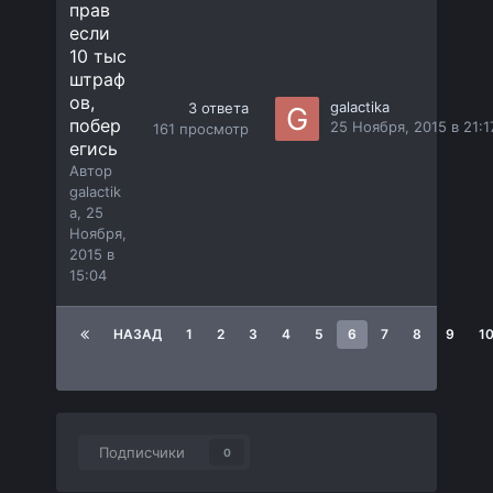
прав
если
10 тыс
штраф
ов,
galactika
3
ответа
побер
25 Ноября, 2015 в 21:1
161
просмотр
егись
Автор
galactik
a
,
25
Ноября,
2015 в
15:04
НАЗАД
1
2
3
4
5
6
7
8
9
1
Подписчики
0