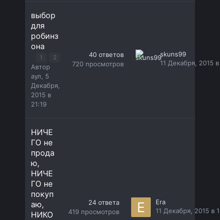
выбор
для
робинз
она
skuns99
40
ответов
1
2
11 Декабря, 2015 в
720
просмотров
Автор
аул
,
5
Декабря,
2015 в
21:19
НИЧЕ
ГО не
прода
ю,
НИЧЕ
ГО не
покуп
Era
24
ответа
аю,
11 Декабря, 2015 в 
419
просмотров
НИКО