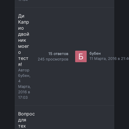
Ди
Капр
ио
двой
ник
моег
о
бубен
15
ответов
тест
11 Марта, 2016 в 21:4
245
просмотров
я!
Автор
бубен
,
4
Марта,
2016 в
17:03
Вопрос
для
тех