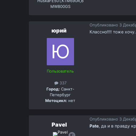
HuskaFE501,KTM690R,B
MW800GS
Опубликовано
3 Декабр
юрий
Классно!!!! тоже хочу.
Пользователь
337
Город:
Cанкт-
Петербург
Мотоцикл:
нет
Опубликовано
3 Декабр
Pavel
Pate
, да и в правду 