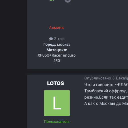
Админы
2 тыс
Город:
москва
Мотоцикл:
XF650+Racer enduro
150
Опубликовано
3 Декабр
LOTOS
Что и говорить --КЛА
Тамбовский оффроуд 
резине.Если так езди
А как с Москвы до Ма
Пользователь