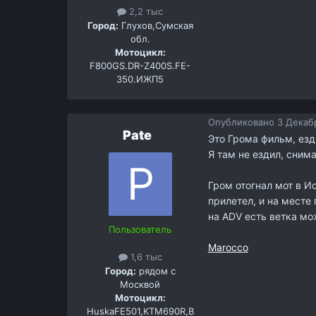
2,2 тыс
Город:
Глухов,Сумская
обл.
Мотоцикл:
F800GS.DR-Z400S.FE-
350.ИЖП5
Опубликовано
3 Декабр
Pate
Это Грома фильм, езд
Я там не ездил, сним
Гром отогнал мот в Ис
прилетел, и на месте 
на ADV есть ветка мо
Пользователь
Marocco
1,6 тыс
Город:
рядом с
Москвой
Мотоцикл:
HuskaFE501,KTM690R,B