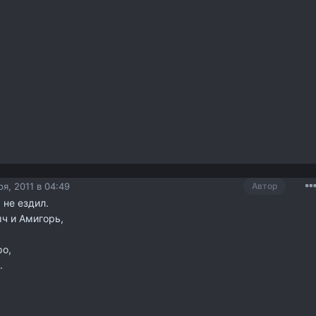
я, 2011 в 04:49
Автор
 не ездил.
ч и Амигорь,
ро,
.