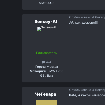
MW800GS
Опубликовано
4 Декабр
Sensey-Al
Ай, как здорово!!!
Пользователь
474
Город:
Москва
Мотоцикл:
BMW F750
GS , Baja
Опубликовано
4 Декабр
ЧеГевара
Pate
, А какой камеро