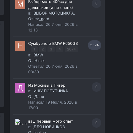
Выбор мото 400сс для
0
дальняков (и не очень)
в:
ВЫБОР МОТОЦИКЛА.
От
mr_gard
Написал
26 Июля, 2026 в
12:13
Сумбурно о BMW F650GS
5 174
1
2
3
4
207
в:
BMW
От
Himik
Ответил
20 Июля, 2026 в
03:30
Из Москвы в Питер
0
в:
ИЩУ ПОПУТЧИКА
От
Даня
Написал
19 Июля, 2026 в
17:00
ваш первый мото опыт
0
в:
ДЛЯ НОВИЧКОВ
От
Icolian