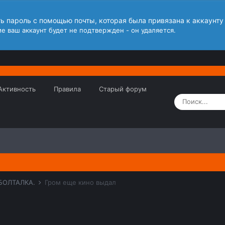
ть пароль с помощью почты, которая была привязана к аккаунту
е ваш аккаунт будет не подтвержден - он удаляется.
Активность
Правила
Старый форум
 БОЛТАЛКА.
Гром еще кино выдал