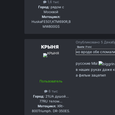
1,6 тыс
Город:
рядом с
Москвой
Мотоцикл:
HuskaFE501,KTM690R,B
MW800GS
Опубликовано
5 Декабр
КРЫНЯ
Quote
(
Pate
)
но вроде обе сломал
русские МЫ
в наших руках даже к
а фильм зацепил
Пользователь
6 тыс
Город:
21UA душой...
77RU телом...
Мотоцикл:
XRt-
800Triumph. DR-350ES.