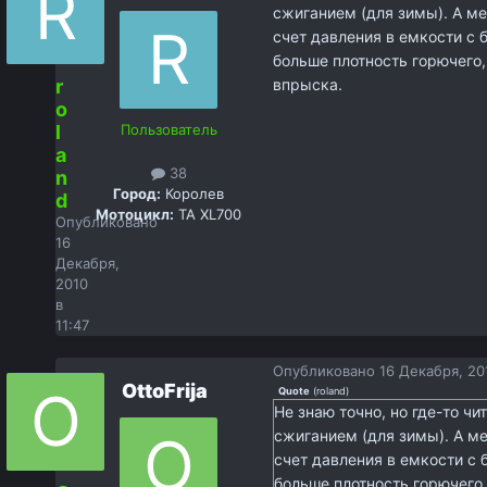
сжиганием (для зимы). А ме
счет давления в емкости с 
больше плотность горючего
r
впрыска.
o
l
Пользователь
a
38
n
Город:
Королев
d
Мотоцикл:
TA XL700
Опубликовано
16
Декабря,
2010
в
11:47
Опубликовано
16 Декабря, 201
OttoFrija
Quote
(
roland
)
Не знаю точно, но где-то чи
сжиганием (для зимы). А ме
счет давления в емкости с
больше плотность горючего