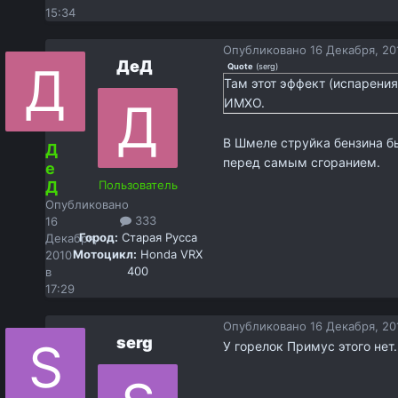
15:34
Опубликовано
16 Декабря, 20
ДеД
Quote
(
serg
)
Там этот эффект (испарения
ИМХО.
В Шмеле струйка бензина б
Д
перед самым сгоранием.
е
Д
Пользователь
Опубликовано
333
16
Город:
Старая Русса
Декабря,
Мотоцикл:
Honda VRX
2010
400
в
17:29
Опубликовано
16 Декабря, 20
serg
У горелок Примус этого нет