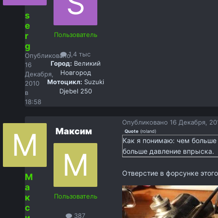
s
e
r
Пользователь
g
1,4 тыс
Опубликовано
Город:
Великий
16
Новгород
Декабря,
Мотоцикл:
Suzuki
2010
Djebel 250
в
18:58
Опубликовано
16 Декабря, 201
Максим
Quote
(
roland
)
Как я понимаю: чем больше
больше давление впрыска.
Отверстие в форсунке этог
М
а
к
Пользователь
с
387
и