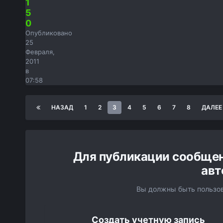
1
5
0
Опубликовано
25
Февраля,
2011
в
07:58
НАЗАД
1
2
3
4
5
6
7
8
ДАЛЕЕ
Для публикации сообщен
авт
Вы должны быть пользов
Создать учетную запись