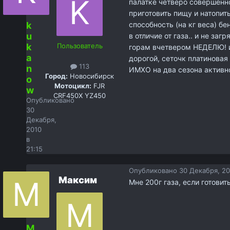
палатке четверо совершенно
приготовить пищу и натопить
k
способность (на кг веса) б
u
в отличие от газа.. и не за
k
Пользователь
горам вчетвером НЕДЕЛЮ! и
a
дорогой, сеточк платиновая
113
n
ИМХО на два сезона активн
Город:
Новосибирск
o
Мотоцикл:
FJR
w
CRF450X YZ450
Опубликовано
30
Декабря,
2010
в
21:15
Опубликовано
30 Декабря, 20
Максим
Мне 200г газа, если готовит
М