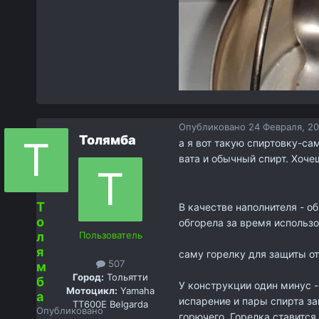
Опубликовано
24 Февраля, 20
Толямба
а я вот такую спиртовку-са
вата и обычный спирт. Хочеш
Т
В качестве наполнителя - о
о
обгорела за время использо
л
Пользователь
я
саму горелку для защиты о
507
м
Город:
Тольятти
б
У конструкции один минус -
Мотоцикл:
Yamaha
а
испарение и пары спирта за
ТТ600Е Belgarda
Опубликовано
горючего. Горелка ставится