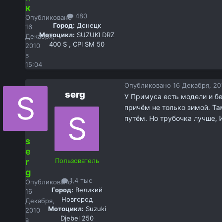
к
480
Опубликовано
Город:
Донецк
16
Мотоцикл:
SUZUKI DRZ
Декабря,
400 S , CPI SM 50
2010
в
15:04
Опубликовано
16 Декабря, 20
serg
У Примуса есть модели и бе
причём не только зимой. Та
путём. Но трубочка лучше,
s
e
r
Пользователь
g
1,4 тыс
Опубликовано
Город:
Великий
16
Новгород
Декабря,
Мотоцикл:
Suzuki
2010
Djebel 250
в