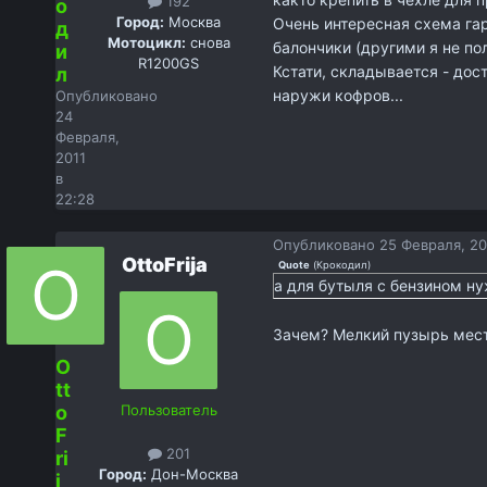
192
о
Город:
Москва
Очень интересная схема гар
д
Мотоцикл:
снова
балончики (другими я не по
и
R1200GS
Кстати, складывается - дос
л
наружи кофров...
Опубликовано
24
Февраля,
2011
в
22:28
Опубликовано
25 Февраля, 20
OttoFrija
Quote
(
Крокодил
)
а для бутыля с бензином ну
Зачем? Мелкий пузырь мест
O
tt
o
Пользователь
F
201
ri
Город:
Дон-Москва
j