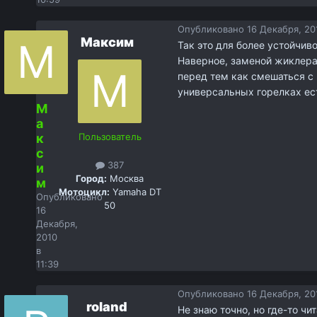
Опубликовано
16 Декабря, 201
Максим
Так это для более устойчиво
Наверное, заменой жиклера 
перед тем как смешаться с 
универсальных горелках ес
М
а
к
Пользователь
с
387
и
Город:
Москва
м
Мотоцикл:
Yamaha DT
Опубликовано
50
16
Декабря,
2010
в
11:39
Опубликовано
16 Декабря, 201
roland
Не знаю точно, но где-то чи