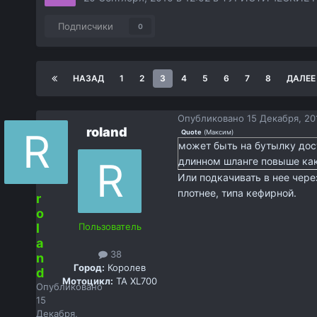
Подписчики
0
НАЗАД
1
2
3
4
5
6
7
8
ДАЛЕЕ
Опубликовано
15 Декабря, 20
roland
Quote
(
Максим
)
может быть на бутылку дост
длинном шланге повыше как
Или подкачивать в нее чере
плотнее, типа кефирной.
r
o
l
Пользователь
a
38
n
Город:
Королев
d
Мотоцикл:
TA XL700
Опубликовано
15
Декабря,