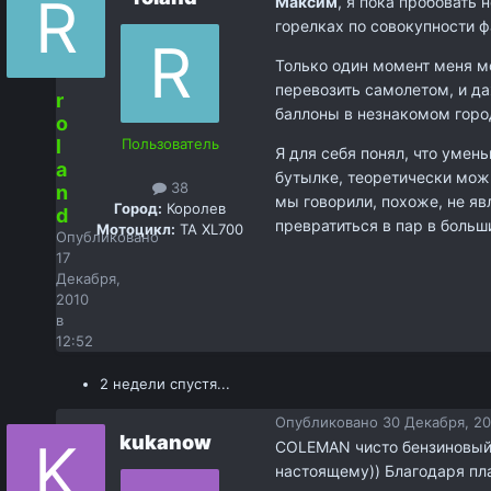
Максим
, я пока пробовать 
горелках по совокупности ф
Только один момент меня мо
перевозить самолетом, и да
r
баллоны в незнакомом горо
o
l
Пользователь
Я для себя понял, что умен
a
бутылке, теоретически можн
38
n
мы говорили, похоже, не яв
Город:
Королев
d
превратиться в пар в больш
Мотоцикл:
TA XL700
Опубликовано
17
Декабря,
2010
в
12:52
2 недели спустя...
Опубликовано
30 Декабря, 20
kukanow
COLEMAN чисто бензиновый,
настоящему)) Благодаря пла