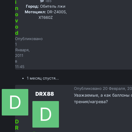
185
i
Город:
Обитель лжи
n
Мотоцикл:
DR-Z400S,
o
XT660Z
v
o
d
Опубликовано
1
Января,
2011
в
11:45
1 месяц спустя...
Опубликовано
20 Февраля, 201
DRX88
Уважаемые, а как баллоны с
трения/нагрева?
D
R