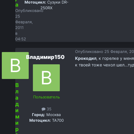
Мотоцикл:
Сузуки DR-
a
250RX
Опубликовано
25
Февраля,
2011
в
04:52
Опубликовано
25 Февраля, 20
Владимир150
Крокодил
, к горелке у мен
к твоей тоже чехол шел...т
В
л
а
Пользователь
д
35
и
Город:
Москва
м
Мотоцикл:
TA700
и
р