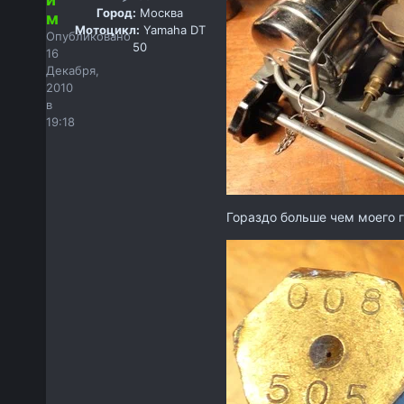
Город:
Москва
м
Мотоцикл:
Yamaha DT
Опубликовано
50
16
Декабря,
2010
в
19:18
Гораздо больше чем моего 