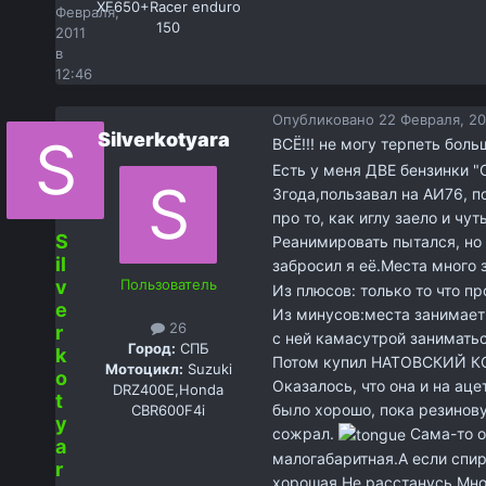
XF650+Racer enduro
Февраля,
150
2011
в
12:46
Опубликовано
22 Февраля, 20
Silverkotyara
ВСЁ!!! не могу терпеть бол
Есть у меня ДВЕ бензинки "
3года,пользавал на АИ76, п
про то, как иглу заело и чу
S
Реанимировать пытался, но
il
забросил я её.Места много 
v
Пользователь
Из плюсов: только то что пр
e
Из минусов:места занимает 
26
r
с ней камасутрой заниматьс
Город:
СПБ
k
Потом купил НАТОВСКИЙ КОТ
Мотоцикл:
Suzuki
o
Оказалось, что она и на аце
DRZ400E,Honda
t
было хорошо, пока резинов
CBR600F4i
y
сожрал.
Сама-то о
a
малогабаритная.А если спир
r
хорошая.Не расстанусь.Мно