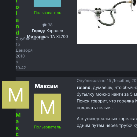
r
o
l
Пользователь
a
38
n
Город:
Королев
d
Мотоцикл:
TA XL700
Опубликовано
15
Декабря,
2010
в
10:42
Опубликовано
15 Декабря, 20
Максим
roland
, думаешь, что обычн
бутылку можно найти за 5 м
Поиск говорит, что горелка 
подавать нельзя.
М
А в универсальных горелках,
а
одним путем через трубочк
к
Пользователь
с