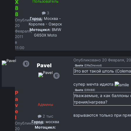
X
Пользователь
8
3
8
Город:
Москва -
Опубликовано
Королев - Озерск
20
Мотоцикл:
BMW
Февраля,
G650X Moto
2011
в
11:00
Опубликовано
20 Февраля, 20
Pavel
Quote
(
DReZinovod
)
Это вот такой штоль (Coleman
супер мечта идиота
Quote
(
DRX88
)
P
Уважаемые, а как баллоны с
a
трения/нагрева?
v
Админы
e
взрываются только при пр
2 тыс
l
Город:
москва
Опубликовано
Мотоцикл:
20