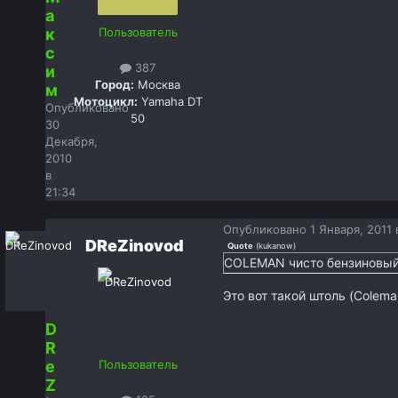
а
к
Пользователь
с
387
и
Город:
Москва
м
Мотоцикл:
Yamaha DT
Опубликовано
50
30
Декабря,
2010
в
21:34
Опубликовано
1 Января, 2011 
DReZinovod
Quote
(
kukanow
)
COLEMAN чисто бензиновый
Это вот такой штоль (Coleman
D
R
e
Пользователь
Z