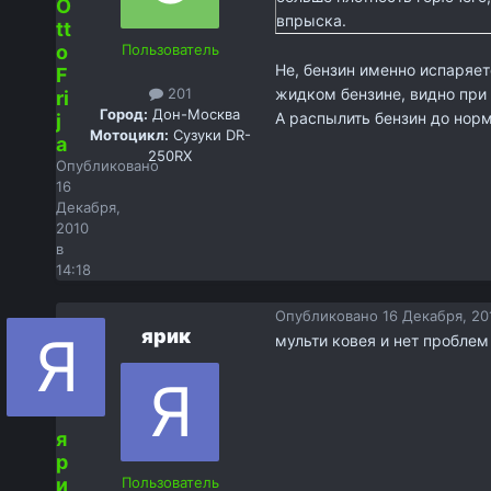
O
впрыска.
tt
o
Пользователь
Не, бензин именно испаряет
F
201
жидком бензине, видно при 
ri
Город:
Дон-Москва
А распылить бензин до норм
j
Мотоцикл:
Сузуки DR-
a
250RX
Опубликовано
16
Декабря,
2010
в
14:18
Опубликовано
16 Декабря, 20
ярик
мульти ковея и нет проблем
я
р
и
Пользователь