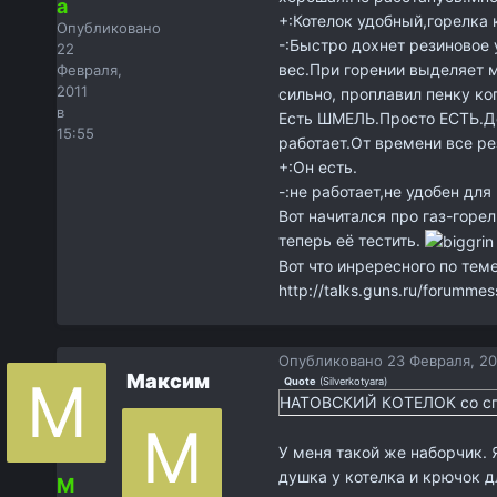
a
+:Котелок удобный,горелка 
Опубликовано
-:Быстро дохнет резиновое
22
вес.При горении выделяет м
Февраля,
2011
сильно, проплавил пенку ко
в
Есть ШМЕЛЬ.Просто ЕСТЬ.До
15:55
работает.От времени все ре
+:Он есть.
-:не работает,не удобен дл
Вот начитался про газ-горе
теперь её тестить.
Вот что инрересного по тем
http://talks.guns.ru/forumme
Опубликовано
23 Февраля, 20
Максим
Quote
(
Silverkotyara
)
НАТОВСКИЙ КОТЕЛОК со сп
У меня такой же наборчик. 
душка у котелка и крючок д
М