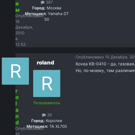
387
и
Город:
Москва
м
Мотоцикл:
Yamaha DT
Опубликовано
50
15
Декабря,
2010
в
12:52
Опубликовано
15 Декабря, 201
roland
Kovea KB-0410 - да, газовая
Но, по-моему, там различия
r
o
l
Пользователь
a
38
n
Город:
Королев
d
Мотоцикл:
TA XL700
Опубликовано
15