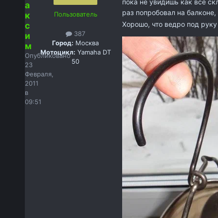
пока не увидишь как все скл
а
раз попробовал на балконе,
к
Пользователь
Хорошо, что ведро под руку
с
387
и
Город:
Москва
м
Мотоцикл:
Yamaha DT
Опубликовано
50
23
Февраля,
2011
в
09:51