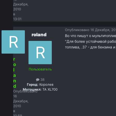
Декабря,
2010
в
13:01
Опубликовано
16 Декабря, 20
roland
Во что пишут о мультитоплив
"Для более устойчивой рабо
топлива, .37 - для бензина и 
r
o
l
Пользователь
a
38
n
Город:
Королев
d
Мотоцикл:
TA XL700
Опубликовано
16
Декабря,
2010
в
10:59