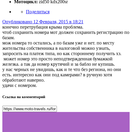
Мотоцикл:
zid50 kdx200sr
Поделиться
Опубликовано
12 Февраля, 2015 в 18:21
конечно перетрубация крыма проблема.
чтоб сохранить номера мот должен сохранить регистрацию по
базам.
мож номера то остались, а по базам уже и нет. по месту
жительства собственника в налоговой можно узнать,
запросить на платеж типа, но как стороннему получить хз.
может номер это просто неподтвержденная бумажкой
железка. а так да номер крутячий и за бабло не купишь.
у нас черных не увидишь, как и те что без региона, но они
есть. интересно как они под камерами? в ручную хотя
обработают наверно.
удачи с номером.
Ссылка на комментарий