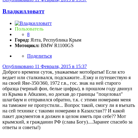
Владкилловатт
Пользователь
8
Город:
Ялта, Республика Крым
Мотоцикл:
BMW R1100GS
Поделиться
Опубликовано
11 Февраля, 2015 в 15:37
Доброго времени суток, уважаемые мотобратья! Если кто
ведает или сталкивался, подскажите...Езжу и путешествую я
на своей Яве-350/360, 1972 г.в., гос. знак на ней старого
образца (черный фон, белые цифры), в прошлом году двинул
из Крыма в Абхазию, но доехав до границы "поцеловал"
шлагбаум и отправился обратно, т.к. с этими номерами меня
на таможне не пропустили... Вопрос такой, смогу ли я въехать
на сей технике с такими номерами в Казахстан?? И какой
пакет документов я должен в целом иметь при себе?? Мот
крымский, я гражданин РФ (слава Богу)....Заранее спасибо за
ответы и советы!)