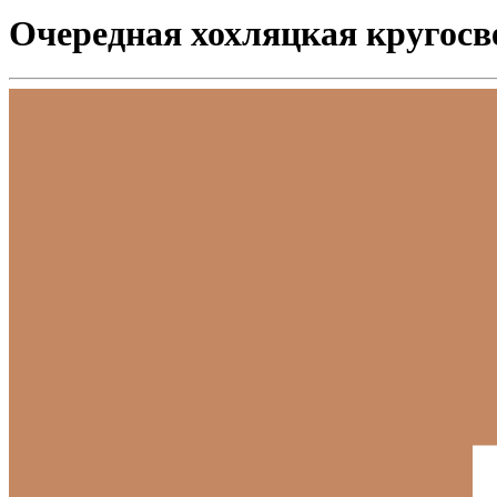
Очередная хохляцкая кругосв