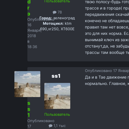
d
Пользователь
твою полосу-будь гот
r
трассе и в городе( пр
78
э
передвижения скачай
Город:
зеленоград
Опубликовано
конечно не обладаешь
Мотоцикл:
ktm
16
правил там нет вовсе
690,xr250, XT600E
Января,
это для них норма. Е
2018
вынимай ключ из зажи
в
отстанут,да, не забуд
18:36
трассы там вообще ты
Опубликовано
17 Январ
ss1
Да и в Тае движение п
нормально. Главное, 
s
s
1
Пользователь
Опубликовано
1,1 тыс
17