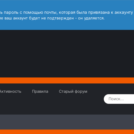
ть пароль с помощью почты, которая была привязана к аккаунту
е ваш аккаунт будет не подтвержден - он удаляется.
Активность
Правила
Старый форум