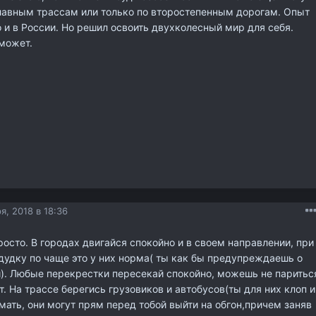
главным трассам или только по второстепенным дорогам. Опыт
 и в России. Но решил освоить двухколесный мир для себя.
может.
я, 2018 в 18:36
росто. В городах двигайся спокойно и в своем направлении, при
дудку по чаще это у них норма( ты как бы предупреждаешь о
). Любые перекрестки пересекай спокойно, можешь не паритьс
т. На трассе берегись грузовиков и автобусов(ты для них клоп и
мать, они могут прям перед тобой выйти на обгон,причем заняв