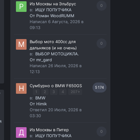
Из Москвы на Эльбрус
0
в:
ИЩУ ПОПУТЧИКА
От
Роман WoodRUMM
Написал
6 Августа, 2026 в
09:13
Выбор мото 400сс для
0
дальняков (и не очень)
в:
ВЫБОР МОТОЦИКЛА.
От
mr_gard
Написал
26 Июля, 2026 в
12:13
Сумбурно о BMW F650GS
5 174
1
2
3
4
207
в:
BMW
От
Himik
Ответил
20 Июля, 2026 в
03:30
я
Из Москвы в Питер
0
в:
ИЩУ ПОПУТЧИКА