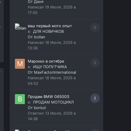
От
Даня
а
Написал
19 Июля, 2026 в
17:00
ваш первый мото опыт
у
0
в:
ДЛЯ НОВИЧКОВ
От
Icolian
Написал
18 Июля, 2026 в
13:36
Марокко в октябре
0
в:
ИЩУ ПОПУТЧИКА
От
MaxFactorInternational
Написал
18 Июля, 2026 в
04:52
Продам BMW G650GS
2
в:
ПРОДАМ МОТОЦИКЛ
От
boriszi
Ответил
13 Июля, 2026 в
14:38