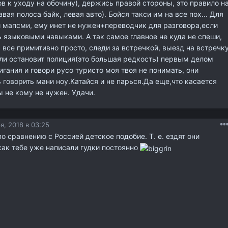
ов к уходу на обочину), держись правой стороны, это правило н
авая полоса байк, левая авто). Бойся такси им на все пох... Для
 мапсми, ему инет не нужен+переводчик для разговора,если
 языковыми навыками. А так самое главное не куда не спеши,
, все примитивно просто, следи за встречкой, выезд на встречк
сли остановит полиция(это большая редкость) первым делом
гания и говори русо туристо моя твоя не понимать, они
ь говорить мани ноу.Катайся и не парься.Да еще,что касается
 не кому не нужен. Удачи.
я, 2018 в 03:25
о сравнению с Россией детское подобие. Т. е. ездят они
как тебе уже написали гудки постоянно