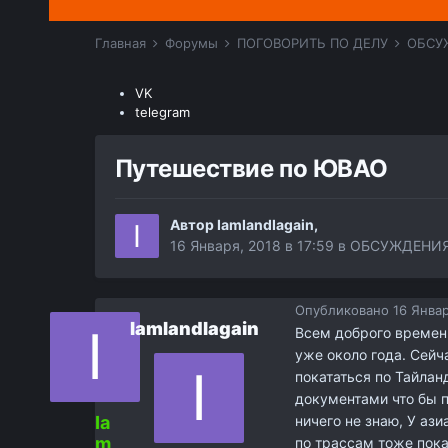
Главная
Форумы
ПОГОВОРИТЬ ПО ДЕЛУ
ОБСУ
VK
telegram
Путешествие по ЮВАО
Автор
IamIandIagain
,
16 Января, 2018 в 17:59
в
ОБСУЖДЕНИЯ
Опубликовано
16 Январ
IamIandIagain
Всем доброго времен
уже около года. Сейч
покататься по Тайлан
документами что бы п
Ia
ничего не знаю, У аз
m
по трассам тоже пока