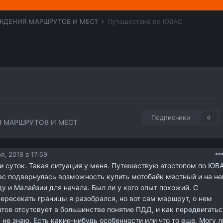
ЖДЕНИЯ МАРШРУТОВ И МЕСТ
Путешествие по ЮВАО
Подписчики
0
 МАРШРУТОВ И МЕСТ
я, 2018 в 17:59
и суток. Такая ситуация у меня. Путешествую атостопом по ЮВ
ас подвернулась возможность купить мотобайк местный и на н
ду и Малайзии для начала. Был ли у кого опыт похожий. С
ересекать границы я разобрался, но вот сам маршрут, о нем
иатов отсутсвует в большинстве понятие ПДД, и как передвигатьс
 не знаю, Есть какие-нибудь особенности или что то еще. Могу л