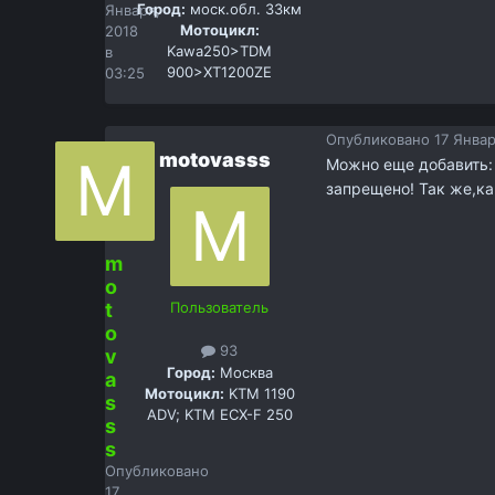
Город:
моск.обл. 33км
Января,
Мотоцикл:
2018
Kawa250>TDM
в
900>XT1200ZE
03:25
Опубликовано
17 Январ
motovasss
Можно еще добавить: 
запрещено! Так же,ка
m
o
t
Пользователь
o
93
v
Город:
Москва
a
Мотоцикл:
KTM 1190
s
ADV; KTM ECX-F 250
s
s
Опубликовано
17