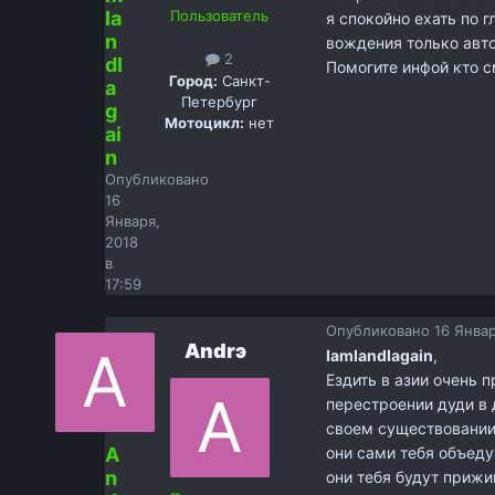
Ia
Пользователь
я спокойно ехать по 
n
вождения только авто
2
dI
Помогите инфой кто с
Город:
Санкт-
a
Петербург
g
Мотоцикл:
нет
ai
n
Опубликовано
16
Января,
2018
в
17:59
Опубликовано
16 Январ
Andrэ
IamIandIagain
,
Ездить в азии очень п
перестроении дуди в 
своем существовании
A
они сами тебя объеду
n
они тебя будут прижи