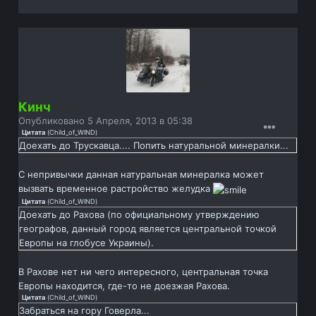
Кинч
Опубликовано
5 Апреля, 2013 в 05:38
Цитата
(
Child_of_WIND
)
Доехать до Трускавца.... Попить натуральной минералки...
С непривычки данная натуральная минералка может
вызвать временное растройство желудка
Цитата
(
Child_of_WIND
)
Доехать до Рахова (по официальному утверждению
географов, данный город является центральной точкой
Европы на глобусе Украины).
В Рахове нет ни чего интересного, центральная точка
Европы находится, где-то не доезжая Рахова.
Цитата
(
Child_of_WIND
)
Забраться на гору Говерла...