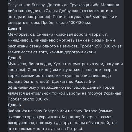
Погулять по Львову. Доехать до Трускавца либо Моршина
либо заповедника «Скалы Добвуша» (в зависимости от
погоды и настроения). Попить натуральной минералки и
съездить в горы. Пробег около 100-130 км.
День 4
Межгорье, оз. Синевир (красивая дорога и горы), г.
Чинадиево. В Чинадиево смотреть замки и сиськи (ими
расписаны стены одного из замков). Пробег 250-330 км (в
зависимости от того, какими дорогами ехать)
День 5
Мукачево, Виноградов, Хуст (там смотреть замки, ратуши и
костелы), Солотвино (там искупаться в соленом озере с
термальными источниками – судя по описанию, вода
должна быть теплой). Доехать до Рахова (по
официальному утверждению географов, данный город
является центральной точкой Европы на глобусе Украины).
Пробег около 300 км.
День 6
Забраться на гору Говерла или на гору Петрос (самые
высокие горы в украинских Карпатах; Говерла – самая
раскрученная, поэтому туда прут толпы обывателей, так
что по возможности лучше на Петрос).