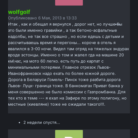
wolfgolf
Опубликовано
6 Мая, 2013 в 13:33
Итак , как и обещал я вернулся , дорог нет, но лучше бы
это были именно гравийки , а так бетоно-асфальтные
надолбы, не так все страшно , но если едешь с детьми и
рассчитываешь время и перегоны... короче в отель я
ввалился в 3-00 ночи. Видел там отряд на тяжелых эндурах
вроде эстонцы. Именно о том и жалел гда на машине 20
км\час, на мото 60 легко. есть путь до карпат с
минимальными потерями. Главное отрезок Львов-
Иванофранковск надо ехать по более южной дороге.
Дорога в Беларуси Гомель- Пинск тоже разбита дорога
Львов- Луцк- граница тоже. В банкоматах Приват банка у
меня совершенно не было комиссии с Газпромбанка. Для
тех кто в теме --- я ехал на Зафире по этому полигону, но
местные (киевляне) тоже не ожидали такого!!!.
2 недели спустя...