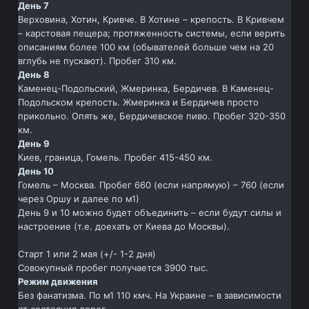
День 7
Верховина, Хотин, Кривче. В Хотине – крепость. В Кривчем
– карстовая пещера; протяженность системы, если верить
описаниям более 100 км (обывателей больше чем на 20
вглубь не пускают). Пробег 310 км.
День 8
Каменец-Подольский, Жмеринка, Бердичев. В Каменец-
Подольском крепость. Жмеринка и Бердичев просто
прикольно. Опять же, Бердичевское пиво. Пробег 320-350
км.
День 9
Киев, граница, Гомель. Пробег 415-450 км.
День 10
Гомель – Москва. Пробег 660 (если напрямую) – 760 (если
через Оршу и далее по м1)
День 9 и 10 можно будет объединить – если будут силы и
настроение (т.е. доехать от Киева до Москвы).
Старт 1 или 2 мая (+/- 1-2 дня)
Совокупный пробег получается 3900 тыс.
Режим движения
Без фанатизма. По м1 110 кмч. На Украине – в зависимости