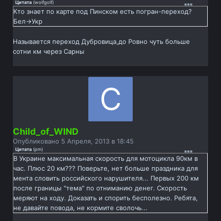
Цитата
(
wolfgolf
)
Кто знает по карте под Пинском есть погран-переход?
Бел->Укр
Называется переход Дубровица,до Ровно чуть больше
сотни км через Сарны
Child_of_WIND
Опубликовано
5 Апреля, 2013 в 18:45
Цитата
(
pm
)
В Украине максимальная скорость для мотоцикла 90км в
час. Плюс 20 км??? Поверьте, нет больше праздника для
мента словить российского нарушителя... Первых 200 км
после границы "тема" по отниманию денег. Скорость
меряют на ходу. Доказать и спорить бесполезно. Ребята,
не давайте повода, не кормите сволочь...