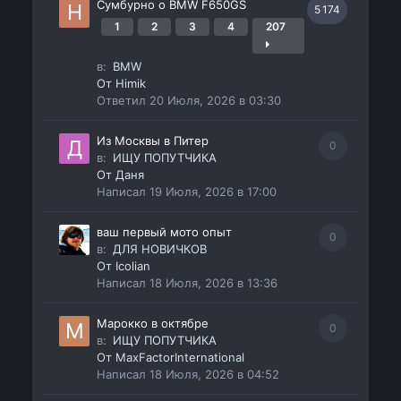
Сумбурно о BMW F650GS
5 174
1
2
3
4
207
в:
BMW
От
Himik
Ответил
20 Июля, 2026 в 03:30
Из Москвы в Питер
0
в:
ИЩУ ПОПУТЧИКА
От
Даня
Написал
19 Июля, 2026 в 17:00
ваш первый мото опыт
0
в:
ДЛЯ НОВИЧКОВ
От
Icolian
Написал
18 Июля, 2026 в 13:36
Марокко в октябре
0
в:
ИЩУ ПОПУТЧИКА
От
MaxFactorInternational
Написал
18 Июля, 2026 в 04:52