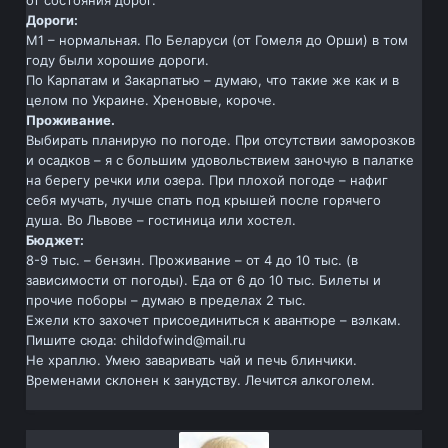
от состояния дорог.
Дороги:
М1 – нормальная. По Беларуси (от Гомеля до Орши) в том
году были хорошие дороги.
По Карпатам и Закарпатью – думаю, что такие же как и в
целом по Украине. Хреновые, короче.
Проживание.
Выбирать планирую по погоде. При отсутствии заморозков
и осадков – я с большим удовольствием заночую в палатке
на берегу речки или озера. При плохой погоде – нафиг
себя мучать, лучше спать под крышей после горячего
душа. Во Львове – гостиница или хостел.
Бюджет:
8-9 тыс. – бензин. Проживание – от 4 до 10 тыс. (в
зависимости от погоды). Еда от 6 до 10 тыс. Билеты и
прочие поборы – думаю в пределах 2 тыс.
Ежели кто захочет присоединиться к авантюре – вэлкам.
Пишите сюда: childofwind@mail.ru
Не храплю. Умею заваривать чай и печь блинчики.
Временами склонен к занудству. Лечится алкоголем.