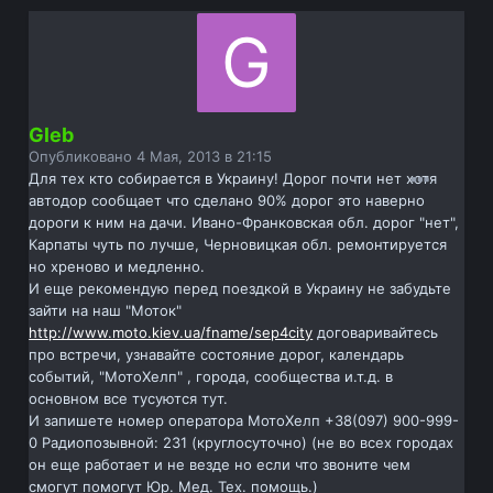
Gleb
Опубликовано
4 Мая, 2013 в 21:15
Для тех кто собирается в Украину! Дорог почти нет хотя
автодор сообщает что сделано 90% дорог это наверно
дороги к ним на дачи. Ивано-Франковская обл. дорог "нет",
Карпаты чуть по лучше, Черновицкая обл. ремонтируется
но хреново и медленно.
И еще рекомендую перед поездкой в Украину не забудьте
зайти на наш "Моток"
http://www.moto.kiev.ua/fname/sep4city
договаривайтесь
про встречи, узнавайте состояние дорог, календарь
событий, "МотоХелп" , города, сообщества и.т.д. в
основном все тусуются тут.
И запишете номер оператора МотоХелп +38(097) 900-999-
0 Радиопозывной: 231 (круглосуточно) (не во всех городах
он еще работает и не везде но если что звоните чем
смогут помогут Юр. Мед. Тех. помощь.)