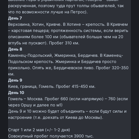
раскрученная, поэтому туда прут толпы обывателей, так
что по возможности лучше на Петрос).
День 7
Верховина, Хотин, Кривче. В Хотине – крепость. В Кривчем
– карстовая пещера; протяженность системы, если верить
описаниям более 100 км (обывателей больше чем на 20
вглубь не пускают). Пробег 310 км.
День 8
Каменец-Подольский, Жмеринка, Бердичев. В Каменец-
Подольском крепость. Жмеринка и Бердичев просто
прикольно. Опять же, Бердичевское пиво. Пробег 320-350
км.
День 9
Киев, граница, Гомель. Пробег 415-450 км.
День 10
Гомель – Москва. Пробег 660 (если напрямую) – 760 (если
через Оршу и далее по м1)
День 9 и 10 можно будет объединить – если будут силы и
настроение (т.е. доехать от Киева до Москвы).
Старт 1 или 2 мая (+/- 1-2 дня)
Совокупный пробег получается 3900 тыс.