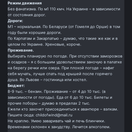
Режим движения
Без фанатизма. По м1 110 кмч. На Украине – в зависимости
от состояния дорог.
Дороги:
М1 – нормальная. По Беларуси (от Гомеля до Орши) в том
году были хорошие дороги.
По Карпатам и Закарпатью – думаю, что такие же как и в
целом по Украине. Хреновые, короче.
Проживание.
Выбирать планирую по погоде. При отсутствии заморозков
и осадков – я с большим удовольствием заночую в палатке
на берегу речки или озера. При плохой погоде – нафиг
себя мучать, лучше спать под крышей после горячего
душа. Во Львове – гостиница или хостел.
Бюджет:
8-9 тыс. – бензин. Проживание – от 4 до 10 тыс. (в
зависимости от погоды). Еда от 6 до 10 тыс. Билеты и
прочие поборы – думаю в пределах 2 тыс.
Ежели кто захочет присоединиться к авантюре – вэлкам.
Пишите сюда: childofwind@mail.ru
Не храплю. Умею заваривать чай и печь блинчики.
Временами склонен к занудству. Лечится алкоголем.