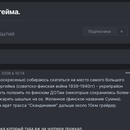
гейма.
Подписчики
0
ОБЫТИЙ
 2008 в 10:14
воскресенье) собираюсь скататься на место самого большого
ргейма (советско-финская война 1939-1940гг) - укрепрайон
ть полазить по финским ДОТам (некоторые сохранились более-
ожарить шашлык на оз. Желанное (финское название Сумма).
 идет трасса "Скандинавия" дальше около 10км грейдер.
ака который туда аж на чоппере проехал
.