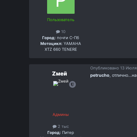
Пользователь
10
Город:
почти С-Пб
Мотоцикл:
YAMAHA
XTZ 660 TENERE
Опубликовано
13 Июля
Zмей
petrucho
, отлично...
Админы
2 тыс
Город:
Питер