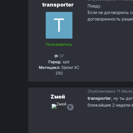
transporter
Поеду.
Если не договорюсь с
договоренность решит
Пользователь
37
Город:
spb
Мотоцикл:
Djebel XC
250
Опубликовано
11 Июля,
Zмей
transporter
, ну ты д
ближайшие 2 недели 