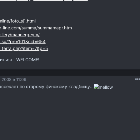
line/foto_sj1.html
m-line.com/summa/summamapr.htm
/gallery/mannergeym/
g.su/?pn=101&cid=654
trk_terra.php?item=7&p=5
иться - WELCOME!
 2008 в 11:06
рассекает по старому финскому кладбищу..