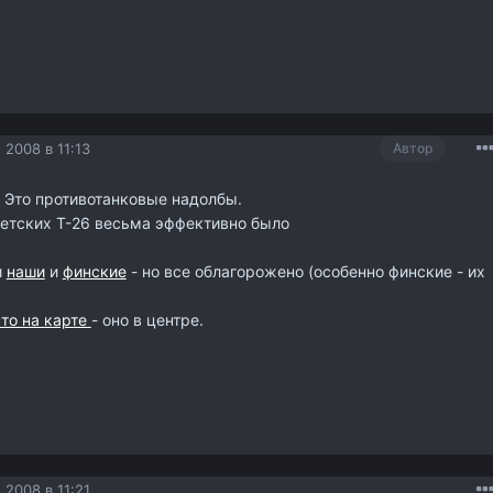
 2008 в 11:13
Автор
. Это противотанковые надолбы.
ветских Т-26 весьма эффективно было
и
наши
и
финские
- но все облагорожено (особенно финские - их
сто на карте
- оно в центре.
 2008 в 11:21