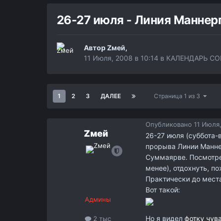
26-27 июля - Линия Маннер
Автор
Zмей
,
11 Июля, 2008 в 10:14
в
КАЛЕНДАРЬ С
1
2
3
ДАЛЕЕ
Страница 1 из 3
Опубликовано
11 Июля,
Zмей
26-27 июля (суббота-
прорыва Линии Манне
Суммаярве. Посмотре
менее), отдохнуть, п
Практически до места
Вот такой:
Админы
Но я видел
фотку чув
2 тыс