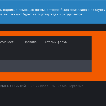
ть пароль с помощью почты, которая была привязана к аккаунту
е ваш аккаунт будет не подтвержден - он удаляется.
ктивность
Правила
Старый форум
НДАРЬ СОБЫТИЙ
26-27 июля - Линия Маннергейма.