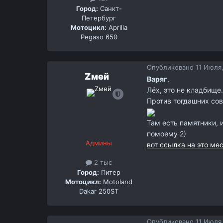
Город:
Санкт-
Петербург
Мотоцикл:
Aprilia
Pegaso 650
Опубликовано
11 Июля,
Zмей
Варяг
,
Лёх, это не кладбище
Против тогдашних со
Там есть памятники, 
помоему 2)
Админы
вот ссылка на это ме
2 тыс
Город:
Питер
Мотоцикл:
Motoland
Dakar 250ST
Опубликовано
11 Июля,