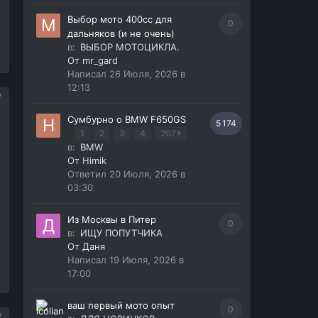
Выбор мото 400сс для
0
дальняков (и не очень)
в:
ВЫБОР МОТОЦИКЛА.
От
mr_gard
Написал
26 Июля, 2026 в
12:13
Сумбурно о BMW F650GS
5 174
1
2
3
4
207
в:
BMW
От
Himik
Ответил
20 Июля, 2026 в
03:30
Из Москвы в Питер
0
в:
ИЩУ ПОПУТЧИКА
От
Даня
Написал
19 Июля, 2026 в
17:00
ваш первый мото опыт
0