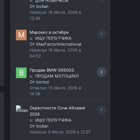
в:
ДЛЯ НОВИЧКОВ
От
Icolian
Написал
18 Июля, 2026 в
13:36
Марокко в октябре
0
в:
ИЩУ ПОПУТЧИКА
От
MaxFactorInternational
Написал
18 Июля, 2026 в
04:52
Продам BMW G650GS
2
в:
ПРОДАМ МОТОЦИКЛ
От
boriszi
Ответил
13 Июля, 2026 в
14:38
Окрестности Сочи Абхазия
0
2026
в:
ИЩУ ПОПУТЧИКА
От
Icolian
Написал
9 Июля, 2026 в 12:07