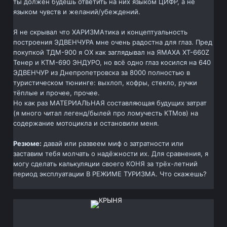
ты должен будешь ответить на них языком ЦИФР, а не
языком чувств и желаний/убеждений.
Я не скрывал что ХАРИЗМАтика и концептуальность
построения ЭДВЕНЧУРА мне очень радостна для глаз. Пред
покупкой ТДМ-900 я ОХ как заглядывал на ЯМАХА ХТ-660Z
Тенер и КТМ-690 ЭНДУРО, но всё одно глаз косился на 640
ЭДВЕНЧУР из Днепропетровска за 8000 полностью в
туристическом тюнинге: выхлоп, кофры, стекло, ручки
тёплые и прочее, прочее.
Но как раз МАТЕРИАЛЬНАЯ составляющая будущих затрат
(я много читал легенд/былей про ломучесть КТМов) на
содержание мотоцикла и остановили меня.
Резюме:
давай или развеем миф о затратности или
заставим тебя молчать о надёжности их. Для сравнения, я
могу сделать калькуляции своего КОНЯ за трёх-летний
период эксплуатации В РЕЖИМЕ ТУРИЗМА. Что скажешь?