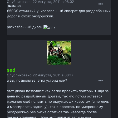
Опубликовано
22 Августа, 2011 в 08:02
Quote
(
sed
)
650GS отличный универсальный аппарат для раздолбанных
дорог и сухих бездорожий.
расхлябанный диван
sed
Опубликовано
22 Августа, 2011 в 08:17
а вы, позвольтье, этих устриц ели?
этот диван позволяет как легко проехать полторы тыщи за
день по раздолбанным доргам, так что потом остаётся
желание ещё полазить по окружающи красотам (а не лечь
и массировать задницу), так и проехать по умеренному
бездорожью без риска остаться там навсегда после
первого падения ;] Мне этот аппарат весьма нра.