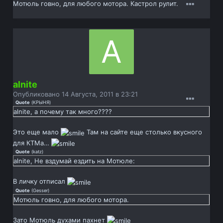
Мотюль говно, для любого мотора. Кастрол рулит.
alnite
Опубликовано
14 Августа, 2011 в 23:21
Quote
(
КРЫНЯ
)
alnite, а почему так много????
Это еще мало
Там на сайте еще столько вкусного
для КТМа…
Quote
(
katz
)
alnite, Не вздумай ездить на Мотюле:
В личку отписал
Quote
(
Gesser
)
Мотюль говно, для любого мотора.
Зато Мотюль духами пахнет