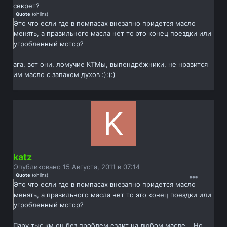
секрет?
Quote
(
ohlins
)
Это что если где в помпасах внезапно придется масло
менять, а правильного масла нет то это конец поездки или
угробленный мотор?
ага, вот они, ломучие КТМы, выпендрёжники, не нравится
им масло с запахом духов :):):)
katz
Опубликовано
15 Августа, 2011 в 07:14
Quote
(
ohlins
)
Это что если где в помпасах внезапно придется масло
менять, а правильного масла нет то это конец поездки или
угробленный мотор?
Пару тыс км он без проблем ездит на любом масле... Но