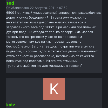
sed
Опубликовано
22 Августа, 2011 в 07:52
650GS отличный универсальный аппарат для раздолбанных
дорог и сухих бездорожий. В говна ему можно, но
нежелательно из-за довольно низкого клиренса и
заправленного веса под 200кг. При наличии правильных
дуг при падении страдают только поворjтники. Заепся
таскать его на грязевом участке на прошедшем
мототревелс, там где на ктм проехал довольно
беcпроблемно. Зато на твердом покрытии мега мягкие
подвески, широкое седло и тяговитый движок позволяют
ехать полностью расслаблено, независимо от качества
покрытия под колесами. Итого это отличный
туристический мот не для мазохизма в говнах :]
katz