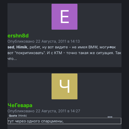
ershn8d
Опубликовано
22 Августа, 2011 в 14:13
sed
,
Himik
, ребят, ну вот видите - не имея BMW, могу так
вот "покритиковать". И с KTM - точно такая же ситуация. Так
что...
ЧеГевара
Опубликовано
22 Августа, 2011 в 14:27
Quote
(
Himik
)
тут через одного спарцмены,