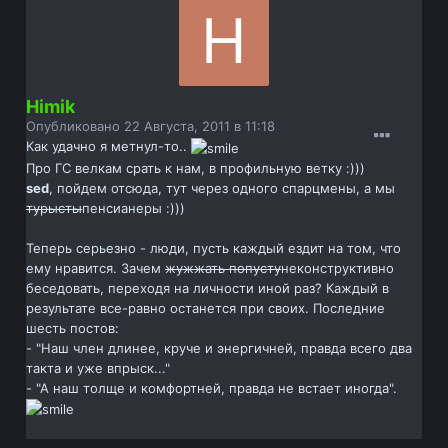
Himik
Опубликовано
22 Августа, 2011 в 11:18
Как удачно я метнул-то..
Про ГС велкам срать к нам, в профильную ветку :)))
sed
, пойдем отсюда, тут через одного спарцмены, а мы
турысты
пенсианеры :)))
Теперь серьезно - люди, пусть каждый ездит на том, что
ему нравится. Зачем
жужжать попусту
неконструктивно
беседовать, переходя на личности иной раз? Каждый в
результате все-равно останется при своих. Последние
шесть постов:
- "Наш член длинее, круче и энергичней, правда всего два
такта и уже впрыск..."
- "А наш толще и комфортней, правда не встает иногда".