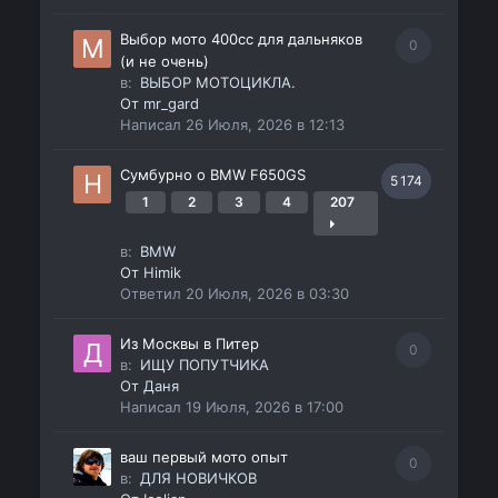
Выбор мото 400сс для дальняков
0
(и не очень)
в:
ВЫБОР МОТОЦИКЛА.
От
mr_gard
Написал
26 Июля, 2026 в 12:13
Сумбурно о BMW F650GS
5 174
1
2
3
4
207
в:
BMW
От
Himik
Ответил
20 Июля, 2026 в 03:30
Из Москвы в Питер
0
в:
ИЩУ ПОПУТЧИКА
От
Даня
Написал
19 Июля, 2026 в 17:00
ваш первый мото опыт
0
в:
ДЛЯ НОВИЧКОВ