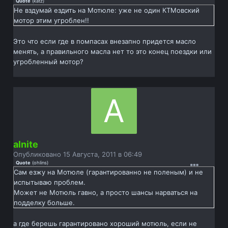
Quote
(
katz
)
Не вздумай ездить на Мотюле: уже не один КТМовский
мотор этим угроблен!!
Это что если где в помпасах внезапно придется масло
менять, а правильного масла нет то это конец поездки или
угробленный мотор?
alnite
Опубликовано
15 Августа, 2011 в 06:49
Quote
(
ohlins
)
Сам езжу на Мотюле (гарантированно не поленым) и не
испытываю проблем.
Может не Мотюль гавно, а просто шансы нарваться на
подделку больше.
а где берешь гарантировано хороший мотюль, если не