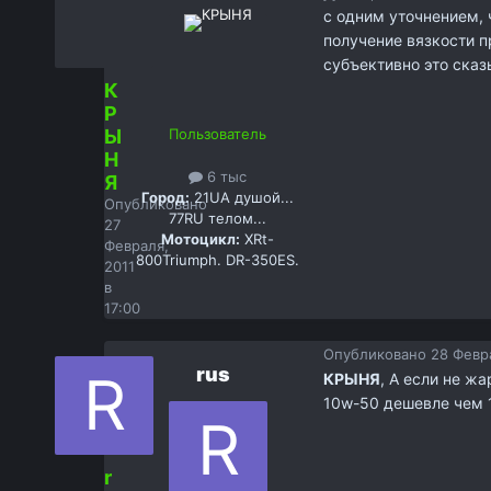
c одним уточнением, 
получение вязкости п
субъективно это сказ
К
Р
Ы
Пользователь
Н
6 тыс
Я
Город:
21UA душой...
Опубликовано
77RU телом...
27
Мотоцикл:
XRt-
Февраля,
800Triumph. DR-350ES.
2011
в
17:00
Опубликовано
28 Февра
rus
КРЫНЯ
, А если не ж
10w-50 дешевле чем 
r