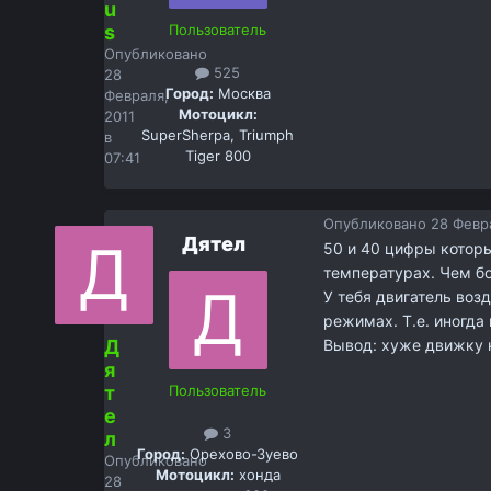
u
s
Пользователь
Опубликовано
525
28
Город:
Москва
Февраля,
Мотоцикл:
2011
SuperSherpa, Triumph
в
Tiger 800
07:41
Опубликовано
28 Февра
Дятел
50 и 40 цифры котор
температурах. Чем бо
У тебя двигатель воз
режимах. Т.е. иногда
Д
Вывод: хуже движку н
я
т
Пользователь
е
3
л
Город:
Орехово-Зуево
Опубликовано
Мотоцикл:
хонда
28