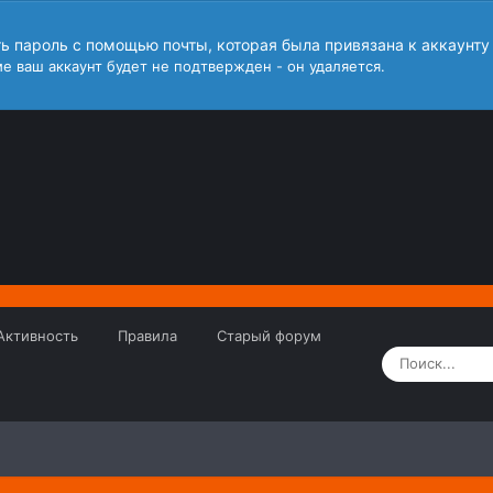
ть пароль с помощью почты, которая была привязана к аккаунту
е ваш аккаунт будет не подтвержден - он удаляется.
Активность
Правила
Старый форум