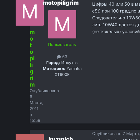
motopiligrim
Цифры 40 или 50 в м
cSt) при 100 град.по
Следовательно 10W50
лить 10W40 дается д
m
(не тяжелых) условий
o
t
Пользователь
o
63
pi
Город:
Иркутск
li
Мотоцикл:
Yamaha
g
XT600E
ri
m
Опубликовано
6
Марта,
2011
в
15:59
Опубликовано
7 Марта,
kuzmich