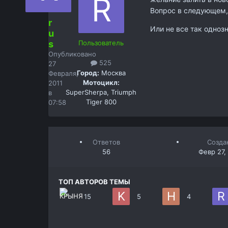
Вопрос в следующем, 
r
Или не все так одноз
u
s
Пользователь
Опубликовано
525
27
Город:
Москва
Февраля,
Мотоцикл:
2011
SuperSherpa, Triumph
в
Tiger 800
07:58
Ответов
Созда
56
Февр 27,
ТОП АВТОРОВ ТЕМЫ
15
5
4