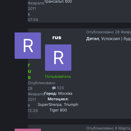
трансальп 600
Февраля,
2011
в
07:54
Опубликовано
28 Февра
rus
Дятел
, Успокоил ) бу
r
u
s
Пользователь
Опубликовано
525
28
Город:
Москва
Февраля,
Мотоцикл:
2011
SuperSherpa, Triumph
в
Tiger 800
12:29
Опубликовано
6 Марта,