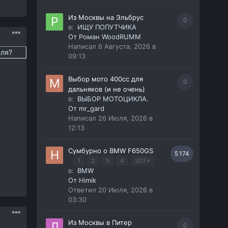
Из Москвы на Эльбрус
0
в:
ИЩУ ПОПУТЧИКА
От
Роман WoodRUMM
Написал
6 Августа, 2026 в
еля?
09:13
Выбор мото 400сс для
0
дальняков (и не очень)
в:
ВЫБОР МОТОЦИКЛА.
От
mr_gard
Написал
26 Июля, 2026 в
12:13
Сумбурно о BMW F650GS
5 174
1
2
3
4
207
в:
BMW
От
Himik
Ответил
20 Июля, 2026 в
03:30
Из Москвы в Питер
0