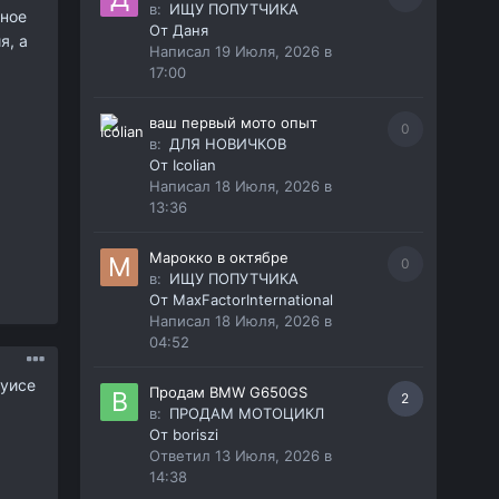
в:
ИЩУ ПОПУТЧИКА
ьное
От
Даня
я, а
Написал
19 Июля, 2026 в
17:00
ваш первый мото опыт
0
в:
ДЛЯ НОВИЧКОВ
От
Icolian
Написал
18 Июля, 2026 в
13:36
Марокко в октябре
0
в:
ИЩУ ПОПУТЧИКА
От
MaxFactorInternational
Написал
18 Июля, 2026 в
04:52
луисе
Продам BMW G650GS
2
в:
ПРОДАМ МОТОЦИКЛ
От
boriszi
Ответил
13 Июля, 2026 в
14:38