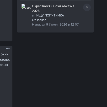
Окрестности Сочи Абхазия
0
2026
в:
ИЩУ ПОПУТЧИКА
От
Icolian
Написал
9 Июля, 2026 в 12:07
соких
масло.
ловых