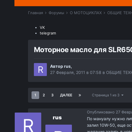
Главная
Форумы
О МОТОЦИКЛАХ
ОБЩИЕ ТЕХ
VK
telegram
Моторное масло для SLR65
Автор
rus
,
27 Февраля, 2011 в 07:58
в
ОБЩИЕ ТЕХ
1
2
3
ДАЛЕЕ
Страница 1 из 3
Опубликовано
27 Февра
rus
По мануалу нужно лит
залил 10W-50, еще ос
желание залить в нов