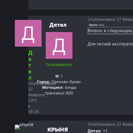
Опубликовано
27 Февра
Дятел
Quote
(
rus
)
Вопрос в следующем, 
Для летней эксплуата
Д
я
т
Пользователь
е
3
л
Город:
Орехово-Зуево
Опубликовано
Мотоцикл:
хонда
27
трансальп 600
Февраля,
2011
в
08:25
Опубликовано
27 Февра
КРЫНЯ
Дятел
, +1