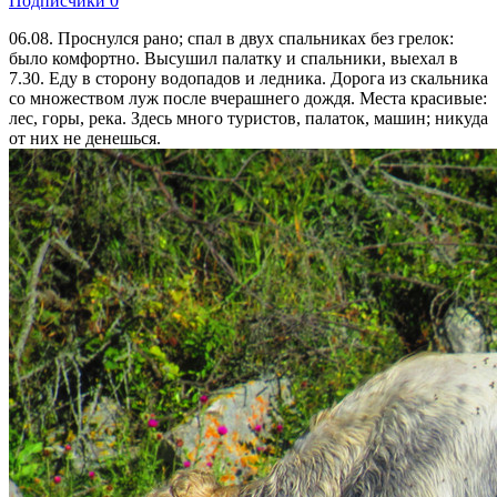
Подписчики
0
06.08. Проснулся рано; спал в двух спальниках без грелок:
было комфортно. Высушил палатку и спальники, выехал в
7.30. Еду в сторону водопадов и ледника. Дорога из скальника
со множеством луж после вчерашнего дождя. Места красивые:
лес, горы, река. Здесь много туристов, палаток, машин; никуда
от них не денешься.