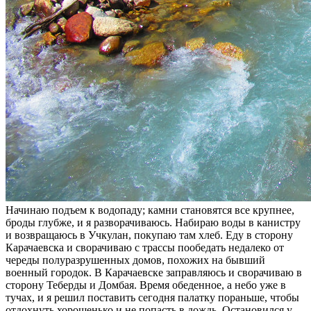
Начинаю подъем к водопаду; камни становятся все крупнее,
броды глубже, и я разворачиваюсь. Набираю воды в канистру
и возвращаюсь в Учкулан, покупаю там хлеб. Еду в сторону
Карачаевска и сворачиваю с трассы пообедать недалеко от
череды полуразрушенных домов, похожих на бывший
военный городок. В Карачаевске заправляюсь и сворачиваю в
сторону Теберды и Домбая. Время обеденное, а небо уже в
тучах, и я решил поставить сегодня палатку пораньше, чтобы
отдохнуть хорошенько и не попасть в дождь. Остановился у