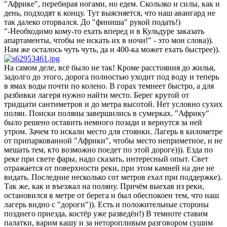
"Африке", перебирая ногами, но едем. Скользко и силы, как и
день, подходят к концу. Тут выясняется, что наш авангард не
так далеко оторвался. До "финиша" рукой подать!)
"-Необходимо кому-то ехать вперед и в Кульдуре заказать
апартаменты, чтобы не искать их в ночи!" - это мои слова)).
Нам же осталось чуть чуть, да и 400-ка может ехать быстрее)).
На самом деле, всё было не так! Кроме расстояния до жилья,
задолго до этого, дорога полностью уходит под воду и теперь
в ямах воды почти по колено. В горах темнеет быстро, а для
разбивки лагеря нужно найти место. Берег крутой от
тридцати сантиметров и до метра высотой. Нет условно сухих
полян. Поиски поляны завершились в сумерках. "Африку"
было решено оставить немного позади и вернутся за ней
утром. Зачем то искали место для стоянки. Лагерь в километре
от припаркованной "Африки", чтобы место неприметное, и не
мешать тем, кто возможно поедет по этой дороге))). Езда по
реке при свете фары, надо сказать, интересный опыт. Свет
отражается от поверхности реки, при этом камней на дне не
видать. Последние несколько сот метров ехал при поддержке).
Так же, как и въезжал на поляну. Причём выехав из реки,
остановился в метре от берега и был обеспокоен тем, что наш
лагерь видно с "дороги")). Есть и положительные стороны
позднего приезда, костёр уже разведён!) В темноте ставим
палатки, варим кашу и за неторопливым разговором сушим