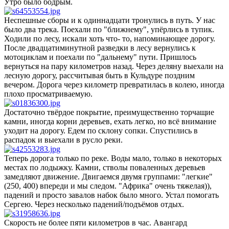
Утро было бодрым.
Неспешные сборы и к одиннадцати тронулись в путь. У нас
было два трека. Поехали по "ближнему", упёрлись в тупик.
Ходили по лесу, искали хоть что- то, напоминающее дорогу.
После двадцатиминутной разведки в лесу вернулись к
мотоциклам и поехали по "дальнему" пути. Пришлось
вернуться на пару километров назад. Через деляну выехали на
лесную дорогу, рассчитывая быть в Кульдуре поздним
вечером. Дорога через километр превратилась в колею, иногда
плохо просматриваемую.
Достаточно твёрдое покрытие, преимущественно торчащие
камни, иногда корни деревьев, ехать легко, но всё внимание
уходит на дорогу. Едем по склону сопки. Спустились в
распадок и выехали в русло реки.
Теперь дорога только по реке. Воды мало, только в некоторых
местах по лодыжку. Камни, стволы поваленных деревьев
замедляют движение. Двигаемся двумя группами: "легкие"
(250, 400) впереди и мы следом. "Африка" очень тяжелая)),
падений и просто завалов набок было много. Устал помогать
Сергею. Через несколько падений/подъёмов отдых.
Скорость не более пяти километров в час. Авангард