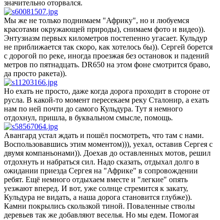
значительно оторвался.
Мы же не только поднимаем "Африку", но и любуемся
красотами окружающей природы), снимаем фото и видео)).
Энтузиазм первых километров постепенно угасает. Кульдур
не приближается так скоро, как хотелось бы)). Сергей борется
с дорогой по реке, иногда проезжая без остановок и падений
метров по пятнадцать. DR650 на этом фоне смотрится браво,
да просто ракета)).
Но ехать не просто, даже когда дорога проходит в стороне от
русла. В какой-то момент пересекаем реку Сталонир, а ехать
нам по ней почти до самого Кульдура. Тут я немного
отдохнул, пришла, в буквальном смысле, помощь.
Авангард устал ждать и пошёл посмотреть, что там с нами.
Воспользовавшись этим моментом))), уехал, оставив Сергея с
двумя компаньонами)). Доехав до оставленных мотов, решил
отдохнуть и набраться сил. Надо сказать, отдыхал долго в
ожидании приезда Сергея на "Африке" в сопровождении
ребят. Ещё немного отдыхаем вместе и "легкие" опять
уезжают вперед. И вот, уже солнце стремится к закату,
Кульдура не видать, а наша дорога становится глубже)).
Камни покрылись скользкой тиной. Поваленные стволы
деревьев так же добавляют веселья. Но мы едем. Помогая