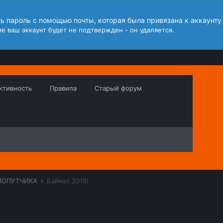
ть пароль с помощью почты, которая была привязана к аккаунту
е ваш аккаунт будет не подтвержден - он удаляется.
ктивность
Правила
Старый форум
ПОПУТЧИКА
Байкал 2015!