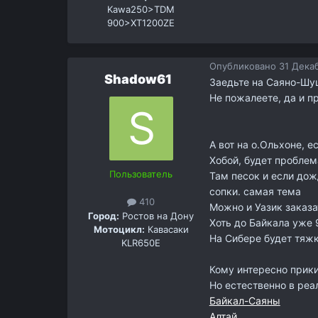
Kawa250>TDM
900>XT1200ZE
Опубликовано
31 Декаб
Shadow61
Заедьте на Саяно-Шу
Не пожалеете, да и п
А вот на о.Ольхоне, 
Хобой, будет проблем
Пользователь
Там песок и если дожд
сопки. самая тема
410
Можно и Уазик заказа
Город:
Ростов на Дону
Хоть до Байкала уже 
Мотоцикл:
Кавасаки
На Сибере будет тяжко
KLR650Е
Кому интересно прики
Но естественно в реа
Байкал-Саяны
Алтай