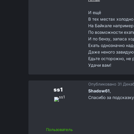
И ещё
В тех местах холодно
На Байкале например 
По возможности ехать
И по бензу, запаса х
Ехать однозначно над
Даже неного завидую 
Едьте осторожно, не 
Удачи вам!
Опубликовано
31 Декаб
ss1
Shadow61
,
Спасибо за подсказку
Пользователь