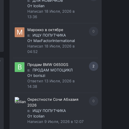
в:
ДЛЯ НОВИЧКОВ
От
Icolian
Написал
18 Июля, 2026 в
13:36
Марокко в октябре
0
в:
ИЩУ ПОПУТЧИКА
От
MaxFactorInternational
Написал
18 Июля, 2026 в
04:52
Продам BMW G650GS
2
в:
ПРОДАМ МОТОЦИКЛ
От
boriszi
Ответил
13 Июля, 2026 в
14:38
Окрестности Сочи Абхазия
0
2026
в:
ИЩУ ПОПУТЧИКА
От
Icolian
Написал
9 Июля, 2026 в 12:07