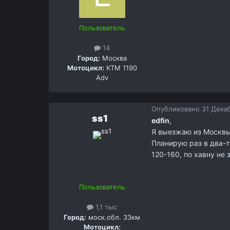
Пользователь
14
Город:
Москва
Мотоцикл:
KTM 1190
Adv
Опубликовано
31 Декаб
ss1
edfin
,
Я выезжаю из Москвы 
Планирую раз в два-т
120-160, по хавну не 
Пользователь
1,1 тыс
Город:
моск.обл. 33км
Мотоцикл: