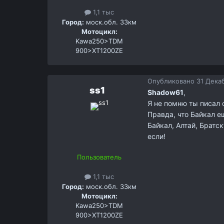
1,1 тыс
Город:
моск.обл. 33км
Мотоцикл:
Kawa250>TDM
900>XT1200ZE
Опубликовано
31 Декаб
ss1
Shadow61
,
Я не помню ты писал 
Правда, что Байкал е
Байкал, Алтай, Братс
если!
Пользователь
1,1 тыс
Город:
моск.обл. 33км
Мотоцикл:
Kawa250>TDM
900>XT1200ZE