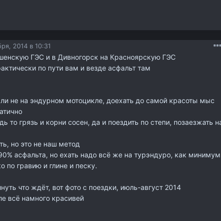
ря, 2014 в 10:31
шенскую ГЭС и в Дивногорск на Красноярскую ГЭС
рактически по пути вам и везде асфальт там
если не на эндурном мотоцикле, доехать до самой красоты мыс
атично
ь то грязь и корни сосен, да и поездить по степи, позаезжать н
ть, но это не наш метод
90% асфальта, но ехать надо всё же на турэндуро, как минимум
 по гравию и глине и песку.
нуть что ждёт, вот фото с поездки, июль-август 2014
ле всё намного красивей