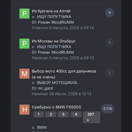
Из Кургана на Алтай
4
в:
ИЩУ ПОПУТЧИКА
От
Роман WoodRUMM
Ответил
6 Августа, 2026 в 09:14
Из Москвы на Эльбрус
0
в:
ИЩУ ПОПУТЧИКА
От
Роман WoodRUMM
Написал
6 Августа, 2026 в 09:13
Выбор мото 400сс для дальняков
0
(и не очень)
в:
ВЫБОР МОТОЦИКЛА.
От
mr_gard
Написал
26 Июля, 2026 в 12:13
Сумбурно о BMW F650GS
5 174
1
2
3
4
207
в:
BMW