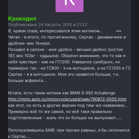
Крокодил
Опубликовано
24 Августа, 2012 в 21:22
Я, краем глаза, интересовался этим мотиком...
Читал - в итоге, по прочитанному, Сертао - динамичнее и
удобнее чем Тенери.
Посидел в салоне - мне удобно - весьма удобно (ростик
187, вес 103кг - худышка). Обратил внимание, что то как я
себя чувствую - как на ГС1200. Наверное сумбурно, но
примерно так - на ГС800 - я на мотоцикле, а на ГС1200 и ГС
Сертао - я в мотоцикле. Мне это нравится больше, т.к.
больше асфальта...
Кстати, есть такие мотики как BMW G 650 Xchallenge
http://moto.auto.ru/motorcycle/used/sale/790872-0555.html
как этот, но есть и другие версии под тем-же названием...
Примерно всё то же самое, но всё таки правильно
подготовленные - жаль что их больше не выпускают.....
Попользовавшись БМВ. при прочих равных, я бы склонился
к Сертао....