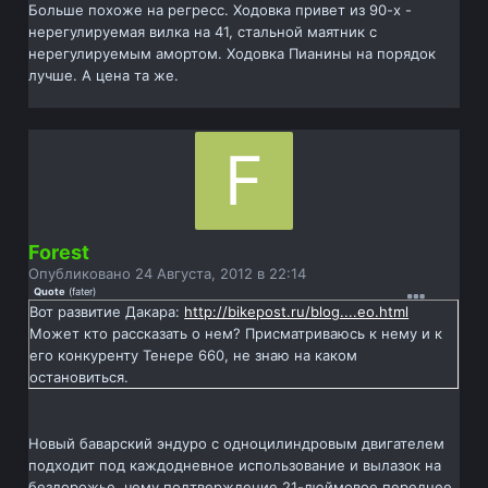
Больше похоже на регресс. Ходовка привет из 90-х -
нерегулируемая вилка на 41, стальной маятник с
нерегулируемым амортом. Ходовка Пианины на порядок
лучше. А цена та же.
Forest
Опубликовано
24 Августа, 2012 в 22:14
Quote
(
fater
)
Вот развитие Дакара:
http://bikepost.ru/blog....eo.html
Может кто рассказать о нем? Присматриваюсь к нему и к
его конкуренту Тенере 660, не знаю на каком
остановиться.
Новый баварский эндуро с одноцилиндровым двигателем
подходит под каждодневное использование и вылазок на
бездорожье, чему подтверждение 21-дюймовое переднее