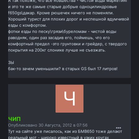
А так похоже, что все новшества - чистой воды маркетинг
и это те же самые старые добрые одноцилиндровые
f650gs\дакар. Кроме рюшечек ничего не поменяли.
Хороший турист для плохих дорог и неспешной вдумчивой
езды с комфортом.
фотки езды по песку\грязи\буреломам - чистой воды
раводняк, один раз засадив его, поймешь, что его
комфортный предел -это грунтовки и грейдер, с твердого
покрытия на 200кг слонике лучше не съезжать.
ЗЫ
бак-то зачем уменьшили? в старых GS был 17 литров!
ЧИП
Опубликовано
30 Августа, 2012 в 07:56
Тут на сайте уже писалось, как из БМВ650 тоже делают
реальный мот - широко известный в узких кругах