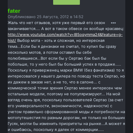
fater
Опубликовано
25 Августа, 2012 в 14:52
Жаль что нет отзывов, хотя уже первый его сезон
заканчивается.... А вот в таком обвесе он вообще красавец:
http://www.youtube.com/watch?v=I85oqymma24&feature=g-
hist/
Выбор мота - хоть и сложная, но интересная
тема...Если бы я дензнаки не считал, то купил бы сразу
несколько мотов, а потом оставил бы себе
полюбившиеся...Вот если бы у Сертаю бак был бы
побольше, то у него был бы больший успех в продаже.....
Поскольку я приверженец марки BMW (без фанатизма) то я
интересовался у нашего дилера по поводу теста Сертао, но
их дажем в заказе нет, а не то, что в салоне... с
коммерческой точки зрения Сертао менее интересен чем
остальные модели, поэтому не популяризируют... На мой
взгляд очень зря, поскольку пользователей Сертао (за счет
его универсальности, экономичности, надежности) с
учетом правильно сформированной моды и потребности на
мотопутешестия по разным дорогам, не только на больших
Гусях, могли бы изменить приоритеты на рынке...А может я
и ошибаюсь, поскольку я далек от коммерции.....