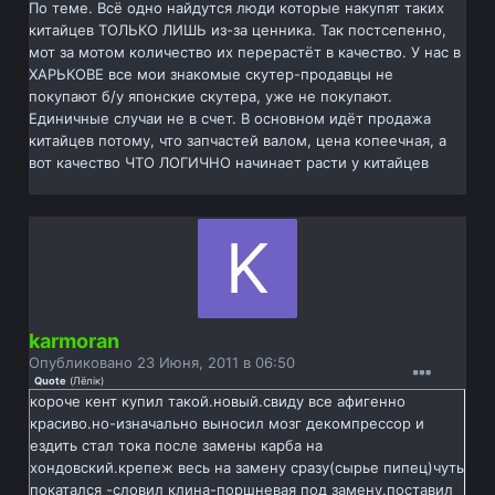
По теме. Всё одно найдутся люди которые накупят таких
китайцев ТОЛЬКО ЛИШЬ из-за ценника. Так постсепенно,
мот за мотом количество их перерастёт в качество. У нас в
ХАРЬКОВЕ все мои знакомые скутер-продавцы не
покупают б/у японские скутера, уже не покупают.
Единичные случаи не в счет. В основном идёт продажа
китайцев потому, что запчастей валом, цена копеечная, а
вот качество ЧТО ЛОГИЧНО начинает расти у китайцев
karmoran
Опубликовано
23 Июня, 2011 в 06:50
Quote
(
Лёлiк
)
короче кент купил такой.новый.свиду все афигенно
красиво.но-изначально выносил мозг декомпрессор и
ездить стал тока после замены карба на
хондовский.крепеж весь на замену сразу(сырье пипец)чуть
покатался -словил клина-поршневая под замену.поставил