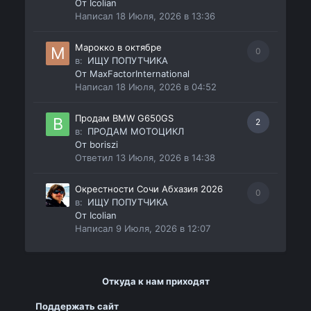
От
Icolian
Написал
18 Июля, 2026 в 13:36
Марокко в октябре
0
в:
ИЩУ ПОПУТЧИКА
От
MaxFactorInternational
Написал
18 Июля, 2026 в 04:52
Продам BMW G650GS
2
в:
ПРОДАМ МОТОЦИКЛ
От
boriszi
Ответил
13 Июля, 2026 в 14:38
Окрестности Сочи Абхазия 2026
0
в:
ИЩУ ПОПУТЧИКА
От
Icolian
Написал
9 Июля, 2026 в 12:07
Откуда к нам приходят
Поддержать сайт