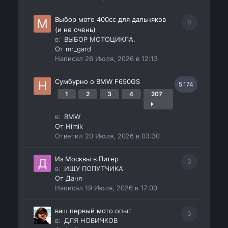
Выбор мото 400сс для дальняков
0
(и не очень)
в:
ВЫБОР МОТОЦИКЛА.
От
mr_gard
Написал
26 Июля, 2026 в 12:13
Сумбурно о BMW F650GS
5 174
1
2
3
4
207
в:
BMW
От
Himik
Ответил
20 Июля, 2026 в 03:30
Из Москвы в Питер
0
в:
ИЩУ ПОПУТЧИКА
От
Даня
Написал
19 Июля, 2026 в 17:00
ваш первый мото опыт
0
в:
ДЛЯ НОВИЧКОВ