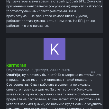
Ну, мэнегеры мэнегерами, а старый добрый БПЦ (бинокль
призменный центральной фокусировки) еще как снабжался
"противотуманными" светофильтрами. Да и
противотуманные фары того самого цвета. Думаю,
работает против тумана, хоть и немного. На БПЦ точно
работает - я его наюзался.
karmoran
Опубликовано
15 Декабря, 2009 в 20:20
OttoFrija
, ну а почему бы инет? Та выдержка из статьи, что
я привел выше именно и описывает такой подход, но...
Светофильтры будут работать в условиях не сколько
сильного тумана, а дымки. За счет того что биноколь
имеет свою прямую функцию - увеличивать отображение
предмета на расстоянии, то как засчет этого расстояния в
условия наличия дымки, ее наличие будет сильно ухудшать
нам жизнь при рассмотрении далеко расположенных