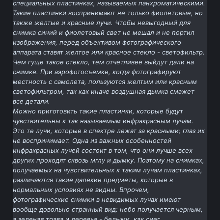
специальных пластинках, называемых панхроматическими.
Такие пластинки воспринимают не только фиолетовые, но
также желтые и красные лучи. Чтобы невыгодный для
снимка синий и фиолетовый свет не мешал и не портил
изображения, перед объективом фотографического
аппарата ставят желтое или красное стекло - светофильтр.
Чем гуще такое стекло, тем отчетливее выйдут дали на
снимке. При аэрофотосъемке, когда фотографируют
местность с самолета, пользуются желтым или красным
светофильтром, так как иначе воздушная дымка смажет
все детали.
Можно приготовить такие пластинки, которые будут
чувствительны к так называемым инфракрасным лучам.
Это те лучи, которые в спектре лежат за красными; глаз их
не воспринимает. Одна из важных особенностей
инфракрасных лучей состоит в том, что они лучше всех
других проходят сквозь мглу и дымку. Поэтому на снимках,
получаемых на чувствительных к таким лучам пластинках,
различаются такие далекие предметы, которые в
нормальных условиях не видны. Впрочем,
фотографические снимки в невидимых лучах имеют
вообще довольно странный вид: небо получается черным,
а зеленая трава и деревья - белыми, как снег.