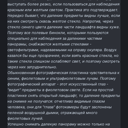
выступать более резко, если пользоваться для наблюдения
красным или желтым светом. Практика это подтверждает.
Нередко бывает, что далекие предметы видны лучше, если
на них смотреть сквозь желтое стекло. Напротив, через
стекло синего цвета далекие части ландшафта видны хуже.
Поэтому все полевые бинокли, которыми пользуются
специально для наблюдения за далекими частями
панорамы, снабжаются желтыми стеклами -
светофильтрами, надеваемыми на оправу окуляра. Воздух
казался бы еще прозрачнее, если взять красные стекла, но
такие стекла слишком ослабляют свет, и поэтому смотреть
через них затруднительно.
Обыкновенная фотографическая пластинка чувствительна к
синим, фиолетовым и ультрафиолетовым лучам. Поэтому
фотографический аппарат - этот искусственный глаз -
"видит" предметы в фиолетовом свете. Если на простой
пластинке снять открытый ландшафт, то далекие предметы
на снимке не получатся: отчетливо видимые глазом
человека, они для "глаза" фотокамеры будут заслонены
пеленой воздушной дымки, отражающей много
фиолетовых лучей.
Успешно снимать далекую панораму можно только на