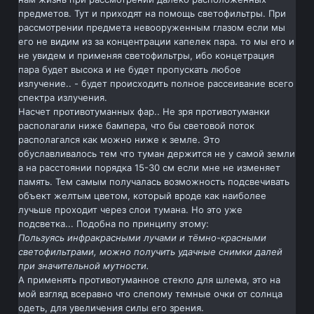
предметов. Тут и приходят на помощь светофильтры. При
рассмотрении предмета невооруженным глазом если мы
его не видим из за концентрации капелек пара. то мы его и
не увидем и применяя светофильтры, ибо концетрация
пара будет высока и не будет пропускать любое
излучение.. - будет происходить полное рассеивание всего
спектра излучения.
Насчет противотуманных фар.. Не зря противотуманки
располагали ниже бампера, что бы световой поток
располагался как можно ниже к земле. Это
обуславливалось тем что туман держится не у самой земли
а на расстоянии порядка 15-30 см если мне не изменяет
память. Тем самым получалась возможность подсвечивать
объект желтым цветом, который вроде как наиболее
лучьше проходит через слои тумана. Но это уже
подсветка... Подобна по принципу этому:
Пользуясь инфракрасными лучами и тёмно-красными
светофильтрами, можно получить удачные снимки далей
при значительной мутности.
А применять противотуманное стекло для шлема, это на
мой взгляд всеравно что слепому темные очки от солнца
одеть, для увеличения силы его зрения.