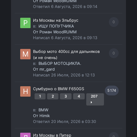
От
Роман WoodRUMM
Ответил
6 Августа, 2026 в 09:14
Из Москвы на Эльбрус
0
в:
ИЩУ ПОПУТЧИКА
От
Роман WoodRUMM
Написал
6 Августа, 2026 в 09:13
Выбор мото 400сс для дальняков
0
(и не очень)
в:
ВЫБОР МОТОЦИКЛА.
От
mr_gard
Написал
26 Июля, 2026 в 12:13
Сумбурно о BMW F650GS
5 174
1
2
3
4
207
в:
BMW
От
Himik
Ответил
20 Июля, 2026 в 03:30
Из Москвы в Питер
0