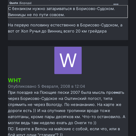
Quote
(
Борода
)
С бензиком нужно затариваться в Борисово-Судском.
Винницы не по пути совсем.
На первую половину естественно в Борисово-Судском, а
вот от Хол Ручья до Винниц всего 20 км грейдера
WHT
Опубликовано
5 Февраля, 2008 в 12:04
При поездке на Поющие пески 2007 была мысль проехать
через Борисово-Судское на Оштинский погост, типа
спрямить не через Вологду. По незнананию. На карте же
дороги есть )) И на спутнике тропинки вроде тоже
натоптаны, кроме пары десятков км. Что-то остановило. А
могли ведь там неделю ехать до Онеги то ))
ПС: Берете в Вепсы на майские с собой, если что, или в
бой идут одни "старики"? ))