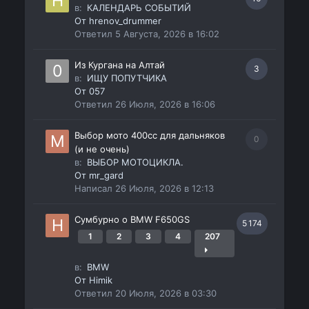
в:
КАЛЕНДАРЬ СОБЫТИЙ
От
hrenov_drummer
Ответил
5 Августа, 2026 в 16:02
Из Кургана на Алтай
3
в:
ИЩУ ПОПУТЧИКА
От
057
Ответил
26 Июля, 2026 в 16:06
Выбор мото 400сс для дальняков
0
(и не очень)
в:
ВЫБОР МОТОЦИКЛА.
От
mr_gard
Написал
26 Июля, 2026 в 12:13
Сумбурно о BMW F650GS
5 174
1
2
3
4
207
в:
BMW
От
Himik
Ответил
20 Июля, 2026 в 03:30