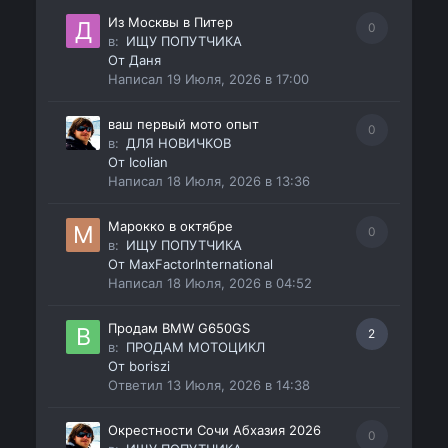
Из Москвы в Питер
0
в:
ИЩУ ПОПУТЧИКА
От
Даня
Написал
19 Июля, 2026 в 17:00
ваш первый мото опыт
0
в:
ДЛЯ НОВИЧКОВ
От
Icolian
Написал
18 Июля, 2026 в 13:36
Марокко в октябре
0
в:
ИЩУ ПОПУТЧИКА
От
MaxFactorInternational
Написал
18 Июля, 2026 в 04:52
Продам BMW G650GS
2
в:
ПРОДАМ МОТОЦИКЛ
От
boriszi
Ответил
13 Июля, 2026 в 14:38
Окрестности Сочи Абхазия 2026
0