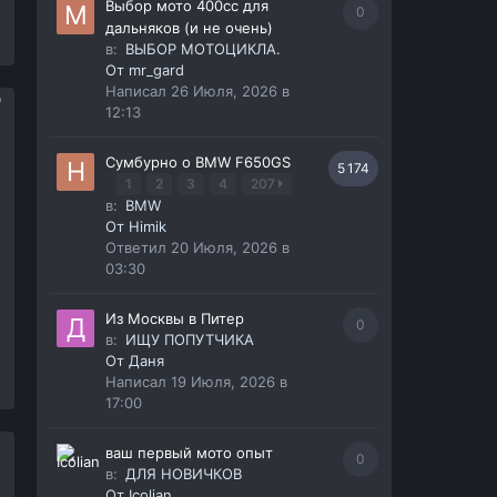
Выбор мото 400сс для
0
дальняков (и не очень)
в:
ВЫБОР МОТОЦИКЛА.
От
mr_gard
Написал
26 Июля, 2026 в
12:13
Сумбурно о BMW F650GS
5 174
1
2
3
4
207
в:
BMW
От
Himik
Ответил
20 Июля, 2026 в
03:30
Из Москвы в Питер
0
в:
ИЩУ ПОПУТЧИКА
От
Даня
Написал
19 Июля, 2026 в
17:00
ваш первый мото опыт
0
в:
ДЛЯ НОВИЧКОВ
От
Icolian