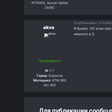
R1150GS, Suzuki Djebel
250XC
Опубликовано
3 Ноября
akva
Я бывал. Об этом мес
немного в 5.
Пользователь
471
Город:
Борисов
Мотоцикл:
КТМ 990
drz 400
Для публикации сообще