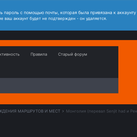
ть пароль с помощью почты, которая была привязана к аккаунту
е ваш аккаунт будет не подтвержден - он удаляется.
ктивность
Правила
Старый форум
ЖДЕНИЯ МАРШРУТОВ И МЕСТ
Монголия (перевал Senjit had и Ре