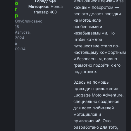
меняющиеся пейзажи за
Город:
уфа
o
Мотоцикл:
Honda
каждым поворотом —
r
transalp 400
все это делает поездки
p
на мотоцикле
Опубликовано
особенными и
15
Августа,
незабываемыми. Но
2024
чтобы каждое
в
путешествие стало по-
09:34
настоящему комфортным
и безопасным, важно
грамотно подойти к его
подготовке.
Здесь на помощь
приходит приложение
Luggage Moto Adventure,
специально созданное
для всех любителей
мотоциклов и
приключений. Оно
разработано для того,