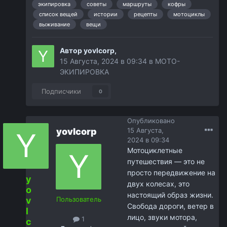
экипировка
советы
маршруты
кофры
список вещей
истории
рецепты
мотоциклы
выживание
вещи
Автор
yovlcorp
,
15 Августа, 2024 в 09:34
в
МОТО-
ЭКИПИРОВКА
Подписчики
0
Опубликовано
yovlcorp
15 Августа,
2024 в 09:34
Мотоциклетные
путешествия — это не
просто передвижение на
y
двух колесах, это
o
настоящий образ жизни.
v
Пользователь
Свобода дороги, ветер в
l
лицо, звуки мотора,
1
c