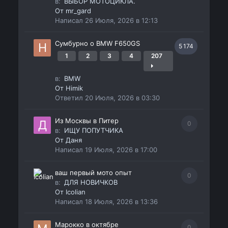
в:
ВЫБОР МОТОЦИКЛА.
От
mr_gard
Написал
26 Июля, 2026 в 12:13
Сумбурно о BMW F650GS
5 174
1
2
3
4
207
в:
BMW
От
Himik
Ответил
20 Июля, 2026 в 03:30
Из Москвы в Питер
0
в:
ИЩУ ПОПУТЧИКА
От
Даня
Написал
19 Июля, 2026 в 17:00
ваш первый мото опыт
0
в:
ДЛЯ НОВИЧКОВ
От
Icolian
Написал
18 Июля, 2026 в 13:36
Марокко в октябре
0