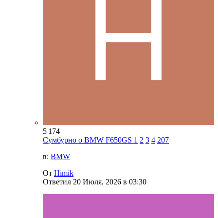
5 174
Сумбурно о BMW F650GS
1
2
3
4
207
в:
BMW
От
Himik
Ответил
20 Июля, 2026 в 03:30