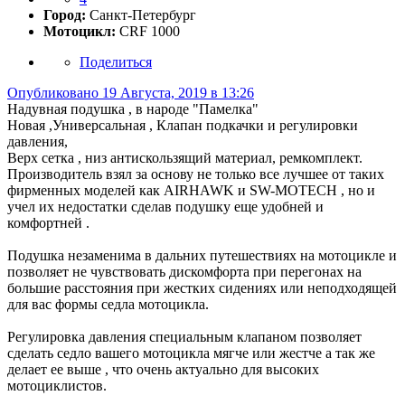
Город:
Санкт-Петербург
Мотоцикл:
CRF 1000
Поделиться
Опубликовано
19 Августа, 2019 в 13:26
Надувная подушка , в народе "Памелка"
Новая ,Универсальная , Клапан подкачки и регулировки
давления,
Верх сетка , низ антискользящий материал, ремкомплект.
Производитель взял за основу не только все лучшее от таких
фирменных моделей как AIRHAWK и SW-MOTECH , но и
учел их недостатки сделав подушку еще удобней и
комфортней .
Подушка незаменима в дальних путешествиях на мотоцикле и
позволяет не чувствовать дискомфорта при перегонах на
большие расстояния при жестких сидениях или неподходящей
для вас формы седла мотоцикла.
Регулировка давления специальным клапаном позволяет
сделать седло вашего мотоцикла мягче или жестче а так же
делает ее выше , что очень актуально для высоких
мотоциклистов.