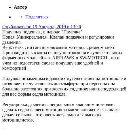
Автор
Поделиться
Опубликовано
19 Августа, 2019 в 13:26
Надувная подушка , в народе "Памелка"
Новая ,Универсальная , Клапан подкачки и регулировки
давления,
Верх сетка , низ антискользящий материал, ремкомплект.
Производитель взял за основу не только все лучшее от таких
фирменных моделей как AIRHAWK и SW-MOTECH , но и
учел их недостатки сделав подушку еще удобней и
комфортней .
Подушка незаменима в дальних путешествиях на мотоцикле и
позволяет не чувствовать дискомфорта при перегонах на
большие расстояния при жестких сидениях или неподходящей
для вас формы седла мотоцикла.
Регулировка давления специальным клапаном позволяет
сделать седло вашего мотоцикла мягче или жестче а так же
делает ее выше , что очень актуально для высоких
мотоциклистов.