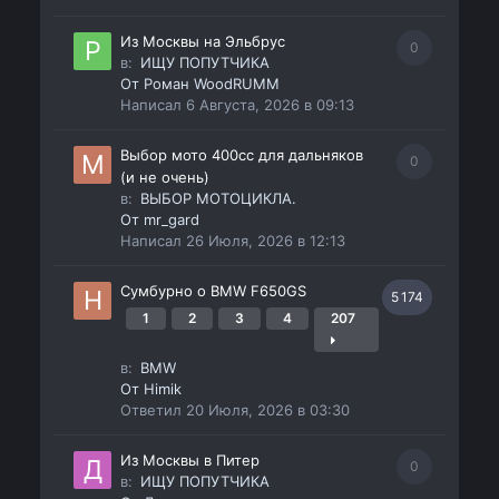
Из Москвы на Эльбрус
0
в:
ИЩУ ПОПУТЧИКА
От
Роман WoodRUMM
Написал
6 Августа, 2026 в 09:13
Выбор мото 400сс для дальняков
0
(и не очень)
в:
ВЫБОР МОТОЦИКЛА.
От
mr_gard
Написал
26 Июля, 2026 в 12:13
Сумбурно о BMW F650GS
5 174
1
2
3
4
207
в:
BMW
От
Himik
Ответил
20 Июля, 2026 в 03:30
Из Москвы в Питер
0
в:
ИЩУ ПОПУТЧИКА