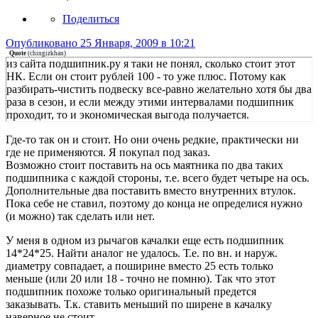
Поделиться
Опубликовано
25 Января, 2009 в 10:21
Quote
(
chingizkhan
)
из сайта подшипник.ру я таки не понял, сколько стоит этот
НК. Если он стоит рублей 100 - то уже плюс. Потому как
разбирать-чистить подвеску все-равно желательно хотя бы два
раза в сезон, и если между этими интервалами подшипник
проходит, то и экономическая выгода получается.
Где-то так он и стоит. Но они очень редкие, практически ни
где не применяются. Я покупал под заказ.
Возможно стоит поставить на ось маятника по два таких
подшипника с каждой стороны, т.е. всего будет четыре на ось.
Дополнительные два поставить вместо внутренних втулок.
Пока себе не ставил, поэтому до конца не определися нужно
(и можно) так сделать или нет.
У меня в одном из рычагов качалки еще есть подшипник
14*24*25. Найти аналог не удалось. Т.е. по вн. и наруж.
диаметру совпадает, а поширине вместо 25 есть только
меньше (или 20 или 18 - точно не помню). Так что этот
подшипник похоже только оригинальный предется
заказывать. Т.к. ставить меньший по ширене в качалку
наверное не стоит.