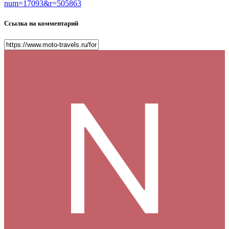
num=17093&r=505863
Ссылка на комментарий