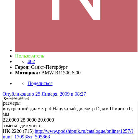
Пользователь
462
Город:
Санкт-Петербург
Мотоцикл:
BMW R1150GS'00
Поделиться
Опубликовано
25 Января, 2009 в 08:27
Quote
(
chingizkhan
)
размеры
внутренний диаметр d Наружный диаметр D, мм Ширина b,
мм
22.0000 28.0000 20.0000
замена где купить
HK 2220 (715)
http://www.podshipnik.ru/catalogue/online/1257/?
num=17093&r=505863