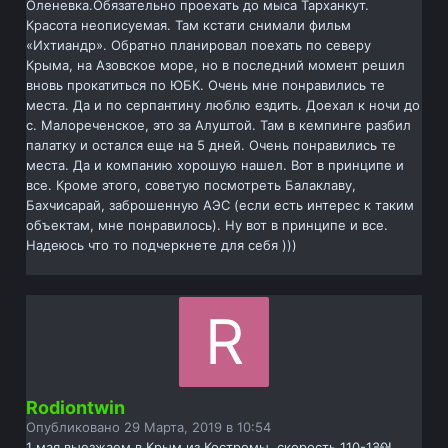
Оленевка.Обязательно проехать до мыса Тарханкут.
Красота неописуемая. Там кстати снимали фильм
«Ихтиандр». Обратно планировал поехать по северу
Крыма, на Азовское море, но в последний момент решил
вновь прокатиться по ЮБК. Очень мне понравились те
места. Да и по серпантину люблю ездить. Доехал к ночи до
с. Малореченское, это за Алуштой. Там в кемпинге разбил
палатку и остался еще на 5 дней. Очень понравились те
места. Да и компанию хорошую нашел. Вот в принципе и
все. Кроме этого, советую посмотреть Балаклаву,
Бахчисарай, заброшенную АЭС (если есть интерес к таким
объектам, мне понравилось). Ну вот в принципе и все.
Надеюсь что то подчеркнете для себя )))
Rodiontwin
Опубликовано
29 Марта, 2019 в 10:54
1 мая выезжаем в Крым из Костромы, скорость 110-130!