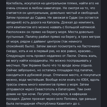
Коктебель, искупался на центральном пляже, найти его не
очень сложно в любом навигаторе. Не смотря на то, что
считается он центральным, довольно чистый и свободный.
Затем проехал до Судака. Не заезжая в Судак (он остается
западней) есть дорога на Капсель. Доехал до кемпинга,
хотя кемпингом его можно назвать с большой натяжкой.
Расположен он прямо на берегу моря. Места довольно
пустынные. Палатку разбил прямо на берегу, в трех метрах
от моря, рядом с дайвинг центром (так немного
спокойней) было). Затем заехал посмотреть на Ласточкино
гнездо, хоть и не в первый раз, но все равно, красиво…
Следующую ночь провел недалеко от Ласпи. Очень жаль,
не могу найти координаты. Но можно поспрашивать у
местных. При Украине было что то вроде зоны отдыха.
Сейчас заброшено, но остались площадки под палатки,
находиться в дубковой роще. Отличное место, и покупаться
можно, вода чистейшая. Вообще если ехать по ЮБК, вдоль
трассы очень много кемпингов прямо у моря. Затем
отправился через Севастополь в Евпаторию. Там снял
домик на три ночи. Погулял, покупался, в кафешках
посидел. Далее проехал через село Поповка, где раньше
была легендарная «Республика Казантип» до с.