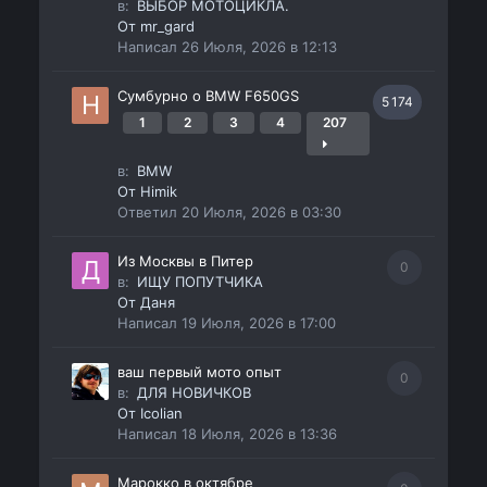
в:
ВЫБОР МОТОЦИКЛА.
От
mr_gard
Написал
26 Июля, 2026 в 12:13
Сумбурно о BMW F650GS
5 174
1
2
3
4
207
в:
BMW
От
Himik
Ответил
20 Июля, 2026 в 03:30
Из Москвы в Питер
0
в:
ИЩУ ПОПУТЧИКА
От
Даня
Написал
19 Июля, 2026 в 17:00
ваш первый мото опыт
0
в:
ДЛЯ НОВИЧКОВ
От
Icolian
Написал
18 Июля, 2026 в 13:36
Марокко в октябре