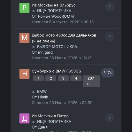
Из Москвы на Эльбрус
0
в:
ИЩУ ПОПУТЧИКА
От
Роман WoodRUMM
Написал
6 Августа, 2026 в 09:13
Выбор мото 400сс для дальняков
0
(и не очень)
в:
ВЫБОР МОТОЦИКЛА.
От
mr_gard
Написал
26 Июля, 2026 в 12:13
Сумбурно о BMW F650GS
5 174
1
2
3
4
207
в:
BMW
От
Himik
Ответил
20 Июля, 2026 в 03:30
Из Москвы в Питер
0
в:
ИЩУ ПОПУТЧИКА
От
Даня