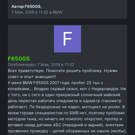
Автор
F650GS
,
7 Мая, 2019 в 11:32
в
BMW
F650GS
Опубликовано
7 Мая, 2019 в 11:32
Всех приветствую. Помогите решить проблему. Нужен
совет и опыт знающих!!!
У меня BMW F650GS 2007 года, пробег 20 тыс с
копейками... Владею первый сезон, мот с Нидерландов. Ни
с того, ни с сего в один прекрасный солнечный майский
день перестал работать спидометр и одометр (тахометр
работает). По бездорожью не ездил, мотоцикл не ронял. В
моем городе специалистов по БМВ нет, поэтому пробовал
методом тыка, но ничего не помогло: открутил, протер и
вставил назад датчики АБС (передний и задний), электрик
прозвонил проводку - цепей оборванных не нашли (якобы),