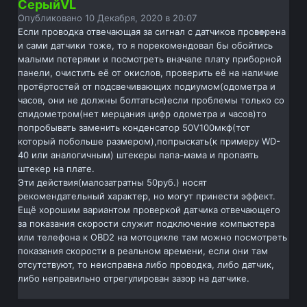
СерыйVL
Опубликовано
10 Декабря, 2020 в 20:07
Если проводка отвечающая за сигнал с датчиков проверена
и сами датчики тоже, то я порекомендовал бы обойтись
малыми потерями и посмотреть вначале плату приборной
панели, очистить её от окислов, проверить её на наличие
протёртостей от подсвечивающих подиумом(одометра и
часов, они не должны болтаться)если проблемы только со
спидометром(нет мерцания цифр одометра и часов)то
попробывать заменить конденсатор 50V100мкф(тот
который побольше размером),попрыскать(к примеру WD-
40 или аналогичным) штекеры папа-мама и пропаять
штекер на плате.
Эти действия(малозатратны 50руб.) носят
рекомендательный характер, но могут принести эффект.
Ещё хорошим вариантом проверкой датчика отвечающего
за показания скорости служит подключение компьютера
или телефона к OBD2 на мотоцикле там можно посмотреть
показания скорости в реальном времени, если они там
отсутствуют, то неисправна либо проводка, либо датчик,
либо неправильно отрегулирован зазор на датчике.