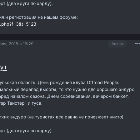
рт (два круга по харду).
я и регистрация на нашем форуме:
ic.php?f=3&t=5123
ля, 2018 в 16:29
Автор
ут
Тульская область. День рождения клуба Offroad People.
мальный перепад высоты, то что нужно для хорошего эндуро.
ред началом сезона. Днем соревнования, вечером банкет,
ер Твистер" и туса.
ких эндуро (на туристах все равно не приезжает никто)
рт (два круга по харду).