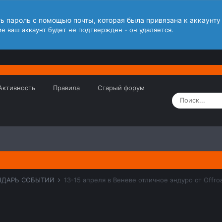
ть пароль с помощью почты, которая была привязана к аккаунту
е ваш аккаунт будет не подтвержден - он удаляется.
Активность
Правила
Старый форум
НДАРЬ СОБЫТИЙ
13-15 апреля в Веневе отличное эндуро от Offro