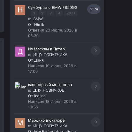
Сумбурно о BMW F650GS
5 174
1
2
3
4
207
в:
BMW
От
Himik
Ответил
20 Июля, 2026 в
03:30
Из Москвы в Питер
0
в:
ИЩУ ПОПУТЧИКА
От
Даня
Написал
19 Июля, 2026 в
17:00
ваш первый мото опыт
0
в:
ДЛЯ НОВИЧКОВ
От
Icolian
Написал
18 Июля, 2026 в
13:36
Марокко в октябре
0
в:
ИЩУ ПОПУТЧИКА
От
MaxFactorInternational