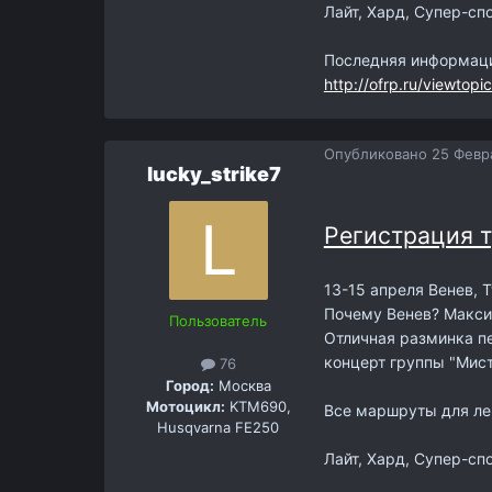
Лайт, Хард, Супер-спо
Последняя информаци
http://ofrp.ru/viewtop
Опубликовано
25 Февра
lucky_strike7
Регистрация т
13-15 апреля Венев, 
Почему Венев? Макси
Пользователь
Отличная разминка пе
концерт группы "Мист
76
Город:
Москва
Мотоцикл:
KTM690,
Все маршруты для лег
Husqvarna FE250
Лайт, Хард, Супер-спо