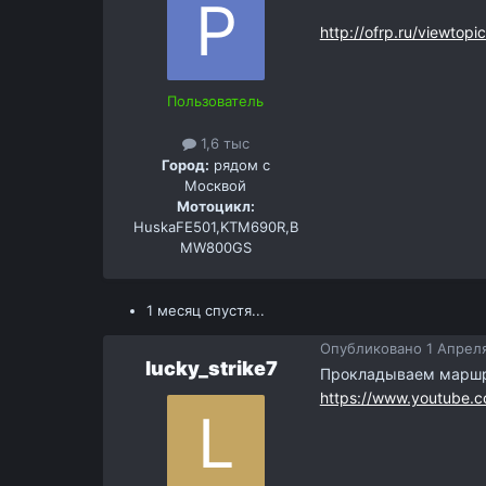
http://ofrp.ru/viewtop
Пользователь
1,6 тыс
Город:
рядом с
Москвой
Мотоцикл:
HuskaFE501,KTM690R,B
MW800GS
1 месяц спустя...
Опубликовано
1 Апреля
lucky_strike7
Прокладываем маршр
https://www.youtube.