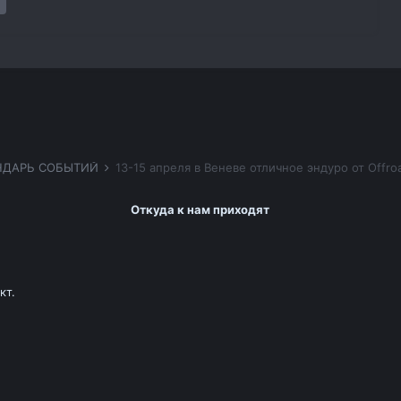
НДАРЬ СОБЫТИЙ
13-15 апреля в Веневе отличное эндуро от Offro
Откуда к нам приходят
кт.