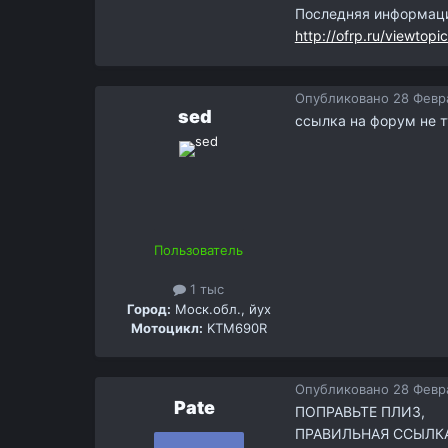
Последняя информаци
http://ofrp.ru/viewtop
Опубликовано
28 Февра
sed
ссылка на форум не т
Пользователь
1 тыс
Город:
Моск.обл., йух
Мотоцикл:
KTM690R
Опубликовано
28 Февра
Pate
ПОПРАВЬТЕ ПЛИЗ,
ПРАВИЛЬНАЯ ССЫЛКА