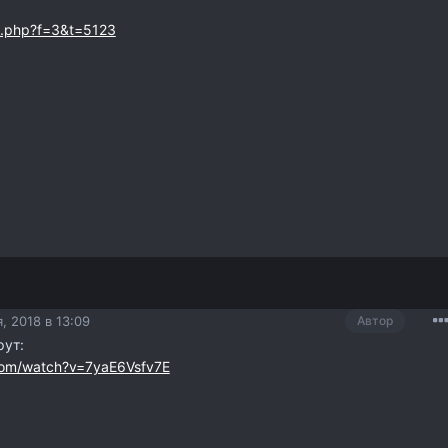
ic.php?f=3&t=5123
, 2018 в 13:09
Автор
ут:
com/watch?v=7yaE6Vsfv7E