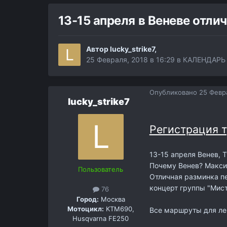
13-15 апреля в Веневе отлич
Автор
lucky_strike7
,
25 Февраля, 2018 в 16:29
в
КАЛЕНДАРЬ
Опубликовано
25 Февра
lucky_strike7
Регистрация т
13-15 апреля Венев, 
Почему Венев? Макси
Пользователь
Отличная разминка пе
концерт группы "Мист
76
Город:
Москва
Мотоцикл:
KTM690,
Все маршруты для лег
Husqvarna FE250