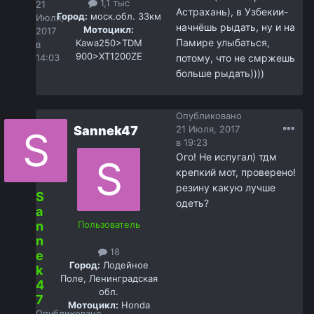
1,1 тыс
21
Астрахань), в Узбекии-
Город:
моск.обл. 33км
Июля,
начнёшь рыдать, ну и на
Мотоцикл:
2017
Памире улыбаться,
Kawa250>TDM
в
900>XT1200ZE
14:03
потому, что не смржешь
больше рыдать))))
Опубликовано
Sannek47
21 Июля, 2017
в 19:23
Ого! Не испугал) тдм
крепкий мот, проверено!
резину какую лучше
S
одеть?
a
n
Пользователь
n
18
e
Город:
Лодейное
k
Поле, Ленинградская
4
обл.
7
Мотоцикл:
Honda
Опубликовано