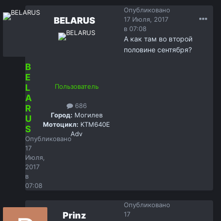
Опубликовано
BELARUS
17 Июля, 2017
в 07:08
А как там во второй
половине сентября?
B
E
L
Пользователь
A
686
R
Город:
Могилев
U
Мотоцикл:
KTM640E
S
Adv
Опубликовано
17
Июля,
2017
в
07:08
Опубликовано
Prinz
17