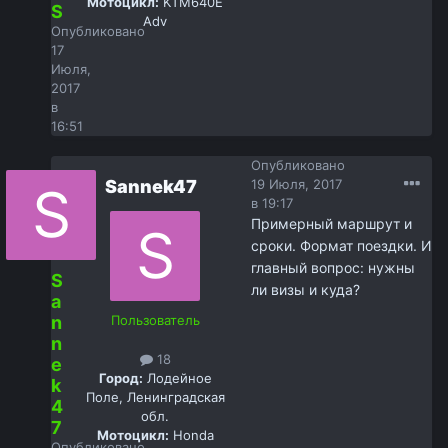
Мотоцикл:
KTM640E
S
Adv
Опубликовано
17
Июля,
2017
в
16:51
Опубликовано
Sannek47
19 Июля, 2017
в 19:17
Примерный маршрут и
сроки. Формат поездки. И
главный вопрос: нужны
S
ли визы и куда?
a
n
Пользователь
n
18
e
Город:
Лодейное
k
Поле, Ленинградская
4
обл.
7
Мотоцикл:
Honda
Опубликовано