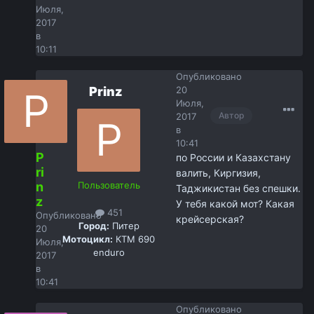
Июля,
2017
в
10:11
Опубликовано
Prinz
20
Июля,
Автор
2017
в
10:41
P
по России и Казахстану
ri
валить, Киргизия,
n
Пользователь
Таджикистан без спешки.
z
У тебя какой мот? Какая
451
Опубликовано
крейсерская?
Город:
Питер
20
Мотоцикл:
КТМ 690
Июля,
enduro
2017
в
10:41
Опубликовано