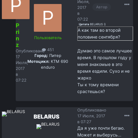
Июля,
Автор
2017
в
07:22
P
Цитата
BELARUS
(
)
А как там во второй
ri
половине сентября?
n
Пользователь
z
451
Думаю это самое лучшее
Опубликовано
Город:
Питер
17
время. В прошлом году у
Мотоцикл:
КТМ 690
Июля,
меня знакомые в это
enduro
2017
время ездили. Сухо и не
в
жарко
07:22
Ты к тому времени
срастешься?
Опубликовано
BELARUS
17 Июля, 2017
в 07:27
Да я уже почти бегаю.
Может и выберусь...