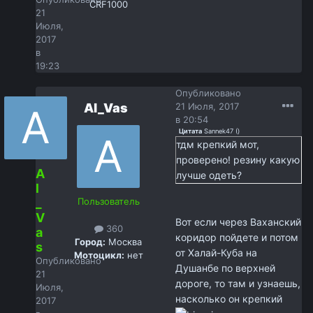
CRF1000
21
Июля,
2017
в
19:23
Опубликовано
Al_Vas
21 Июля, 2017
в 20:54
Цитата
Sannek47
(
)
тдм крепкий мот,
проверено! резину какую
A
лучше одеть?
l
_
Пользователь
V
Вот если через Ваханский
360
a
коридор пойдете и потом
Город:
Москва
s
от Халай-Куба на
Мотоцикл:
нет
Опубликовано
Душанбе по верхней
21
дороге, то там и узнаешь,
Июля,
насколько он крепкий
2017