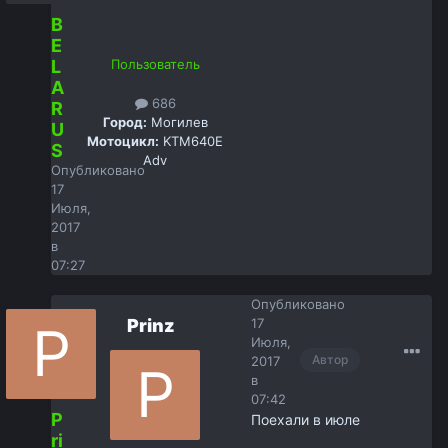
B
E
L
Пользователь
A
686
R
Город:
Могилев
U
Мотоцикл:
KTM640E
S
Adv
Опубликовано
17
Июля,
2017
в
07:27
Опубликовано
Prinz
17
Июля,
Автор
2017
в
07:42
P
Поехали в июле
ri