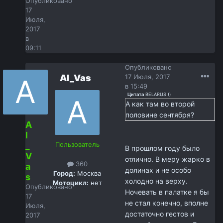
Опубликовано
17
Июля,
2017
в
09:11
Опубликовано
Al_Vas
17 Июля, 2017
в 15:49
Цитата
BELARUS
(
)
А как там во второй
половине сентября?
A
l
_
Пользователь
В прошлом году было
V
отлично. В меру жарко в
360
a
долинах и не особо
Город:
Москва
s
холодно на верху.
Мотоцикл:
нет
Опубликовано
Ночевать в палатке я бы
17
не стал конечно, вполне
Июля,
достаточно гестов и
2017