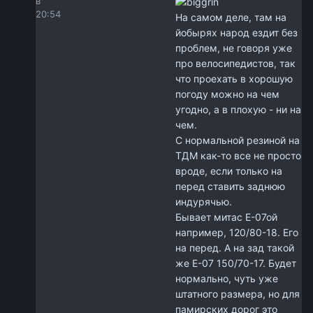
в
20:54
На самом деле, там на
йобырях народ ездит без
проблем, не говоря уже
про велосипедистов, так
что проехать в хорошую
погоду можно на чем
угодно, а в плохую - ни на
чем.
С нормальной резиной на
ТДМ как-то все не просто
вроде, если только на
перед ставить заднюю
индурячью.
Бывает митас Е-07ой
например, 120/80-18. Его
на перед. А на зад такой
же Е-07 150/70-17. Будет
нормально, чуть уже
штатного размера, но для
памирских дорог это