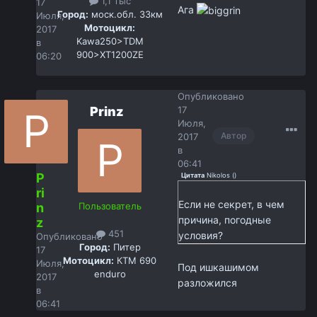
1,1 тыс
17
Ага
Город:
моск.обл. 33км
Июля,
Мотоцикл:
2017
Kawa250>TDM
в
900>XT1200ZE
06:20
Опубликовано
Prinz
17
Июля,
Автор
2017
в
06:41
P
Цитата
Nikolos
(
)
ri
Если не секрет, в чем
n
Пользователь
причина, погодные
z
451
условия?
Опубликовано
Город:
Питер
17
Мотоцикл:
КТМ 690
Июля,
Под ишкашимом
enduro
2017
разложился
в
06:41