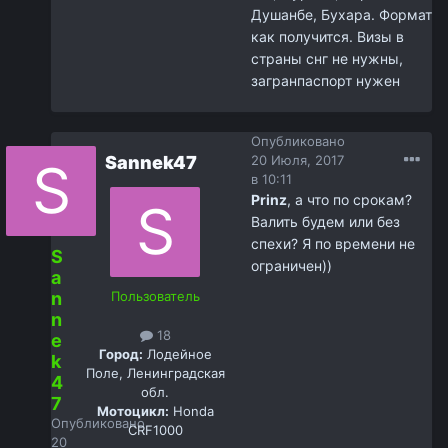
Душанбе, Бухара. Формат
как получится. Визы в
страны снг не нужны,
загранпаспорт нужен
Опубликовано
Sannek47
20 Июля, 2017
в 10:11
Prinz
, а что по срокам?
Валить будем или без
спехи? Я по времени не
S
ограничен))
a
n
Пользователь
n
18
e
Город:
Лодейное
k
Поле, Ленинградская
4
обл.
7
Мотоцикл:
Honda
Опубликовано
CRF1000
20