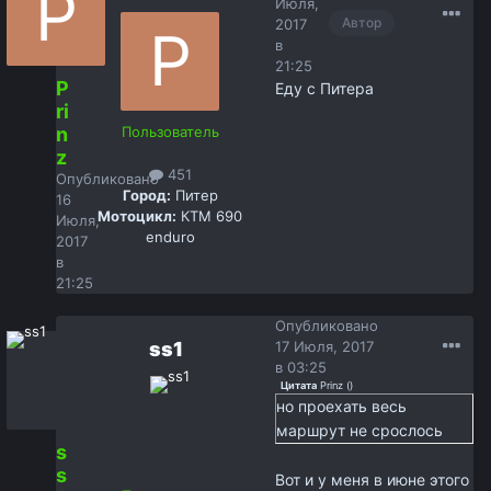
Июля,
Автор
2017
в
21:25
P
Еду с Питера
ri
n
Пользователь
z
451
Опубликовано
Город:
Питер
16
Мотоцикл:
КТМ 690
Июля,
enduro
2017
в
21:25
Опубликовано
ss1
17 Июля, 2017
в 03:25
Цитата
Prinz
(
)
но проехать весь
маршрут не срослось
s
s
Вот и у меня в июне этого