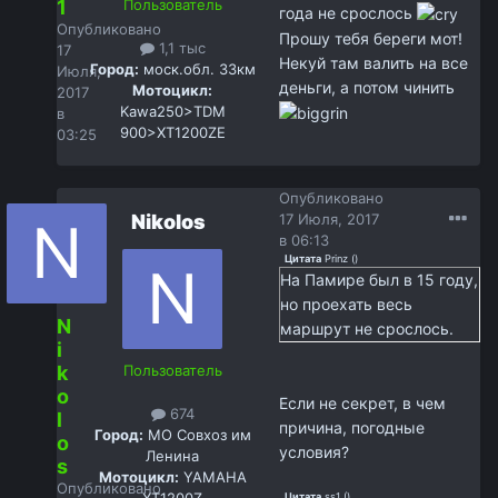
1
Пользователь
года не срослось
Опубликовано
Прошу тебя береги мот!
1,1 тыс
17
Некуй там валить на все
Город:
моск.обл. 33км
Июля,
деньги, а потом чинить
Мотоцикл:
2017
Kawa250>TDM
в
900>XT1200ZE
03:25
Опубликовано
Nikolos
17 Июля, 2017
в 06:13
Цитата
Prinz
(
)
На Памире был в 15 году,
но проехать весь
N
маршрут не срослось.
i
k
Пользователь
o
Если не секрет, в чем
674
l
причина, погодные
Город:
МО Совхоз им
o
условия?
Ленина
s
Мотоцикл:
YAMAHA
Опубликовано
XT1200Z
Цитата
ss1
(
)