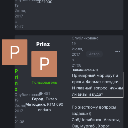
CRF1000
19
Июля,
2017
в
19:17
Опубликовано
Prinz
19
Июля,
Автор
2017
в
21:08
P
Цитата
Sannek47
(
)
Примерный маршрут и
ri
сроки. Формат поездки.
n
Пользователь
И главный вопрос: нужны
z
451
ли визы и куда?
Опубликовано
Город:
Питер
19
Мотоцикл:
КТМ 690
Июля,
По жесткому вопросы
enduro
2017
задаешь))
в
Спб,Челябинск, Алматы,
21:08
Ош, мургаб , Хорог