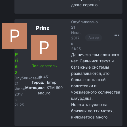
даже хорошо.
Опубликовано
Prinz
21
Июля,
Автор
2017
в
21:25
P
Да ничего там сложного
ri
нет. Сальники текут и
n
Пользователь
багажные системы
z
разваливаются, это
451
Опубликовано
больше от плохой
Город:
Питер
21
подготовки и
Мотоцикл:
КТМ 690
Июля,
чрезмерного количества
enduro
2017
шмурдяка.
в
Но ехать нужно на
21:25
близких по ттх мотах,
километров много