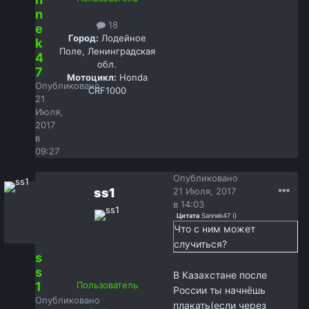
n
18
e
Город:
Лодейное
k
Поле, Ленинградская
4
обл.
7
Мотоцикл:
Honda
Опубликовано
CRF1000
21
Июля,
2017
в
09:27
Опубликовано
ss1
21 Июля, 2017
в 14:03
Цитата
Sannek47
(
)
Что с ним может
случиться?
s
s
В Казахстане после
1
Пользователь
России ты начнёшь
Опубликовано
плакать(если через