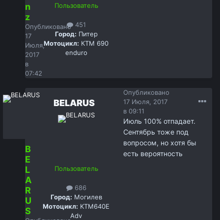
n
Пользователь
z
451
Опубликовано
Город:
Питер
17
Мотоцикл:
КТМ 690
Июля,
enduro
2017
в
07:42
Опубликовано
BELARUS
17 Июля, 2017
в 09:11
Июль 100% отпадает.
Сентябрь тоже под
вопросом, но хотя бы
B
есть вероятность
E
L
Пользователь
A
686
R
Город:
Могилев
U
Мотоцикл:
KTM640E
S
Adv