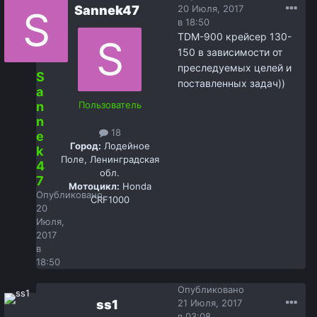
Sannek47
20 Июля, 2017
в 18:50
TDM-900 крейсер 130-
150 в зависимости от
преследуемых целей и
S
поставленных задач))
a
n
Пользователь
n
18
e
Город:
Лодейное
k
Поле, Ленинградская
4
обл.
7
Мотоцикл:
Honda
Опубликовано
CRF1000
20
Июля,
2017
в
18:50
Опубликовано
ss1
21 Июля, 2017
в 03:08