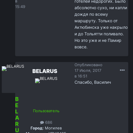
в
готелей недорогих. Было
15:49
абсолютно сухо, ни капли
дождя по всему
маршруту. Только от
Актюбинска уже накрыло
и до Тольятти поливало.
Но это уже и не Памир
вовсе.
Опубликовано
BELARUS
17 Июля, 2017
в 16:51
Спасибо, Василич
B
E
L
Пользователь
A
686
R
Город:
Могилев
U