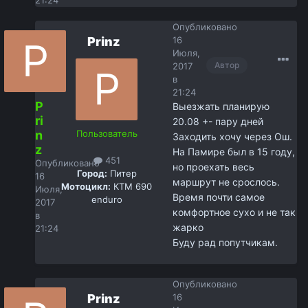
Опубликовано
Prinz
16
Июля,
Автор
2017
в
21:24
P
Выезжать планирую
ri
20.08 +- пару дней
n
Пользователь
Заходить хочу через Ош.
z
На Памире был в 15 году,
451
Опубликовано
но проехать весь
Город:
Питер
16
маршрут не срослось.
Мотоцикл:
КТМ 690
Июля,
Время почти самое
enduro
2017
комфортное сухо и не так
в
жарко
21:24
Буду рад попутчикам.
Опубликовано
Prinz
16