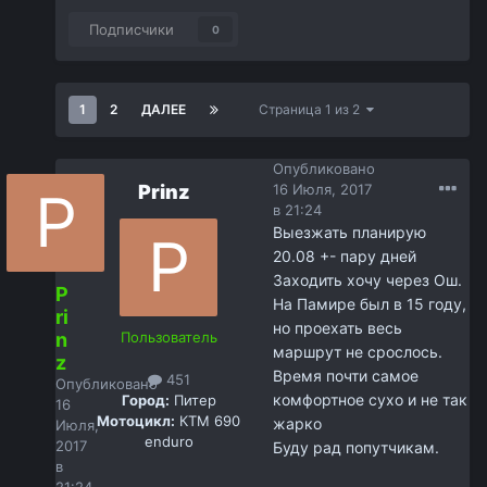
Подписчики
0
1
2
ДАЛЕЕ
Страница 1 из 2
Опубликовано
Prinz
16 Июля, 2017
в 21:24
Выезжать планирую
20.08 +- пару дней
Заходить хочу через Ош.
P
На Памире был в 15 году,
ri
но проехать весь
n
Пользователь
маршрут не срослось.
z
Время почти самое
451
Опубликовано
комфортное сухо и не так
Город:
Питер
16
Мотоцикл:
КТМ 690
жарко
Июля,
enduro
2017
Буду рад попутчикам.
в
21:24