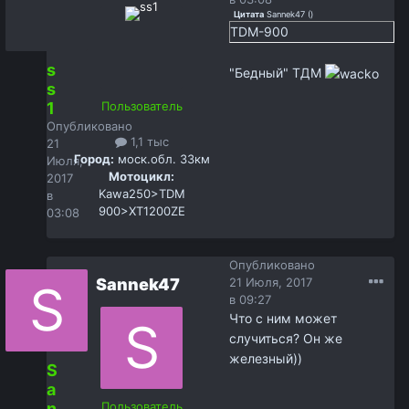
Цитата
Sannek47
(
)
TDM-900
s
"Бедный" ТДМ
s
1
Пользователь
Опубликовано
1,1 тыс
21
Город:
моск.обл. 33км
Июля,
Мотоцикл:
2017
Kawa250>TDM
в
900>XT1200ZE
03:08
Опубликовано
Sannek47
21 Июля, 2017
в 09:27
Что с ним может
случиться? Он же
железный))
S
a
n
Пользователь