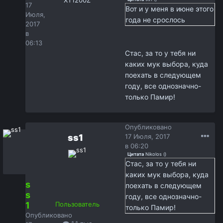
17
Вот и у меня в июне этого
Июля,
года не срослось
2017
в
06:13
Стас, за то у тебя ни
каких мук выбора, куда
поехать в следующем
году, все однозначно-
только Памир!
Опубликовано
ss1
17 Июля, 2017
в 06:20
Цитата
Nikolos
(
)
Стас, за то у тебя ни
каких мук выбора, куда
s
поехать в следующем
s
году, все однозначно-
1
Пользователь
только Памир!
Опубликовано