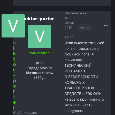
Опубликовано
viktor-porter
16
Июня,
Автор
2017
в
07:44
v
Итак вместо того чтоб
i
ночью прижаться к
k
Пользователь
любимой попе, я
t
почитывал
23
o
ТЕХНИЧЕСКИЙ
Город:
Москва
r
РЕГЛАМЕНТ
Мотоцикл:
bmw
-
О БЕЗОПАСНОСТИ
f650gs
p
КОЛЕСНЫХ
o
ТРАНСПОРТНЫХ
r
СРЕДСТВ и ЕЭК ООН
t
из всего прочитанного
e
можно вынести
r
следущее:
Опубликовано