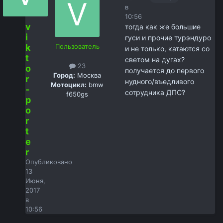
в
10:56
v
тогда как же большие
i
гуси и прочие турэндуро
k
Пользователь
и не только, катаются со
t
светом на дугах?
23
o
получается до первого
Город:
Москва
r
нудного/въедливого
Мотоцикл:
bmw
-
сотрудника ДПС?
f650gs
p
o
r
t
e
r
Опубликовано
13
Июня,
2017
в
10:56