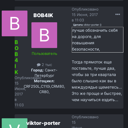
Опубликовано
BOB4IK
15 Июня, 2017
в 11:03
Цитата
viktor-porter
(
)
лучше обозначить себя
на дороге, для
B
повышения
O
безопасности,
B
Пользователь
4
Тогда прямоток еще
2 тыс
I
поставьте, лучше два,
Город:
Санкт-
K
чтобы за три квартала
Петербург
Опубликовано
было слышно как вы в
Мотоцикл:
15
CRF250L,С110i,CRM80,
междурядье щеметесь...
Июня,
CR80,
Это же проще и быстрее,
2017
в
чем научиться ездить...
11:03
Опубликовано
viktor-porter
15
Июня,