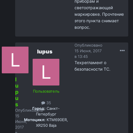
приборам и
светоотражающей
маркировке. Прочтение
этого пункта снимает
вопрос.
Опубликовано
lupus
15 Июня, 2017
в 13:45
Техрегламент о
безопасности ТС.
l
u
p
Пользователь
u
35
s
Город:
Санкт-
Опубликовано
Петербург
15
Мотоцикл:
KTM690ER,
Июня,
XR250 Baja
2017
в