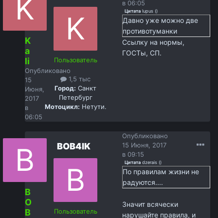
в 06:05
Цитата
lupus
(
)
Давно уже можно две
противотуманки
K
Ссылку на нормы,
a
ГОСТы, СП.
li
Пользователь
Опубликовано
1,5 тыс
15
Город:
Санкт
Июня,
Петербург
2017
Мотоцикл:
Нетути.
в
06:05
Опубликовано
BOB4IK
15 Июня, 2017
в 09:15
Цитата
dzerais
(
)
По правилам жизни не
радуются....
B
O
Значит всячески
B
Пользователь
нарушайте правила, и