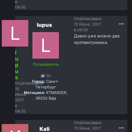
в
04:00
Опубликовано
lupus
15 Июня, 2017
в 04:20
Давно уже можно две
противотуманки.
l
u
p
Пользователь
u
35
s
Город:
Санкт-
Опубликовано
Петербург
15
Мотоцикл:
KTM690ER,
Июня,
XR250 Baja
2017
в
04:20
Опубликовано
Kali
15 Июня, 2017