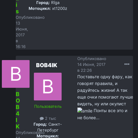
Город:
Rīga
i
Мотоцикл:
xt1200z
s
Опубликовано
13
Июня,
2017
в
16:16
Опубликовано
BOB4IK
14 Июня, 2017
в 22:26
Поставьте одну фару, как
говорят правила, и
радуйтесь жизни! А так
B
еще очки помогают лучше
O
видеть, ну или окулист
B
Пользователь
Понты все это и
4
не более...
2 тыс
I
Город:
Санкт-
K
Петербург
Опубликовано
Мотоцикл: