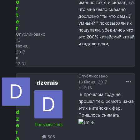
o
именно так я и сказал, на
r
что мне было сказано
t
дословно "ты что самый
e
умный? " поковыряли их
r
пощупали, убедились что
Опубликовано
это 200% китайский китай
13
и отдали доки,
Июня,
2017
в
12:31
Опубликовано
dzerais
13 Июня, 2017
в 16:16
В прошлом году не
прошел тех. осмотр из-за
этих китайских фар.
d
Пришлось снимать
z
e
Пользователь
r
608
a