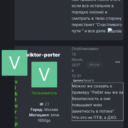
если все остальное в
порядке он(они) и
смотреть в твою сторону
перестанет "Счастливого
пути " и все дела.
Опубликовано
viktor-porter
13
Июня,
Автор
2017
в
12:31
v
Цитата
Pycu4
(
)
Можно же сказать к
i
примеру "Ребят мы же за
k
Пользователь
безопасность а они
t
23
повышают мою
o
Город:
Москва
r
заметность в потоке"
Мотоцикл:
bmw
-
Что это не ПТФ, а ДХО.
f650gs
p