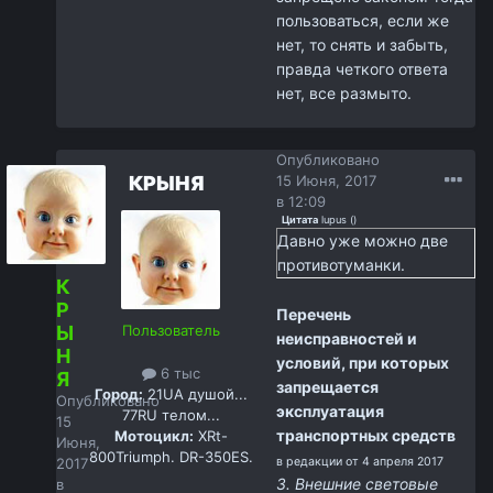
пользоваться, если же
нет, то снять и забыть,
правда четкого ответа
нет, все размыто.
Опубликовано
КРЫНЯ
15 Июня, 2017
в 12:09
Цитата
lupus
(
)
Давно уже можно две
противотуманки.
К
Р
Перечень
Ы
Пользователь
неисправностей и
Н
условий, при которых
6 тыс
Я
запрещается
Город:
21UA душой...
Опубликовано
эксплуатация
77RU телом...
15
транспортных средств
Мотоцикл:
XRt-
Июня,
800Triumph. DR-350ES.
2017
в редакции от 4 апреля 2017
3. Внешние световые
в