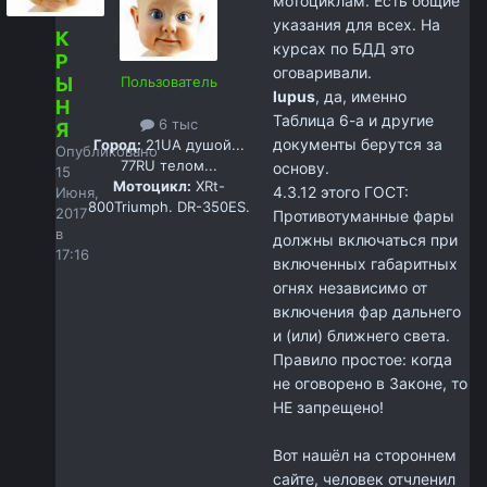
мотоциклам. Есть общие
указания для всех. На
К
курсах по БДД это
Р
оговаривали.
Ы
Пользователь
lupus
, да, именно
Н
Таблица 6-а и другие
6 тыс
Я
документы берутся за
Город:
21UA душой...
Опубликовано
77RU телом...
основу.
15
Мотоцикл:
XRt-
4.3.12 этого ГОСТ:
Июня,
800Triumph. DR-350ES.
2017
Противотуманные фары
в
должны включаться при
17:16
включенных габаритных
огнях независимо от
включения фар дальнего
и (или) ближнего света.
Правило простое: когда
не оговорено в Законе, то
НЕ запрещено!
Вот нашёл на стороннем
сайте, человек отчленил