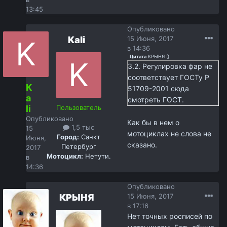
13:45
Опубликовано
Kali
15 Июня, 2017
в 14:36
Цитата
КРЫНЯ
(
)
3.2. Регулировка фар не
соответствует ГОСТу Р
K
51709-2001 сюда
a
смотреть ГОСТ.
li
Пользователь
Опубликовано
Как бы в нем о
1,5 тыс
15
мотоциклах не слова не
Город:
Санкт
Июня,
сказано.
Петербург
2017
Мотоцикл:
Нетути.
в
14:36
Опубликовано
КРЫНЯ
15 Июня, 2017
в 17:16
Нет точных росписей по