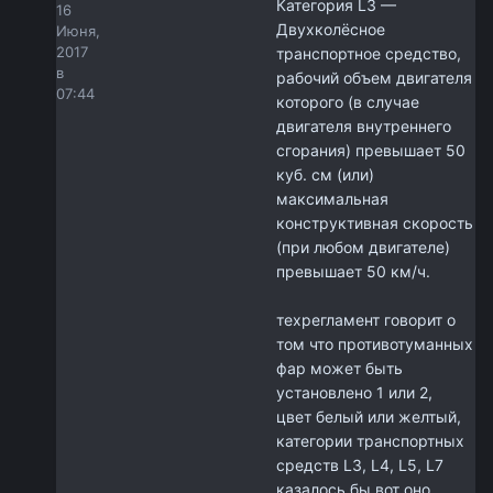
Категория L3 —
16
Двухколёсное
Июня,
2017
транспортное средство,
в
рабочий объем двигателя
07:44
которого (в случае
двигателя внутреннего
сгорания) превышает 50
куб. см (или)
максимальная
конструктивная скорость
(при любом двигателе)
превышает 50 км/ч.
техрегламент говорит о
том что противотуманных
фар может быть
установлено 1 или 2,
цвет белый или желтый,
категории транспортных
средств L3, L4, L5, L7
казалось бы вот оно