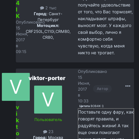
4
получайте удовольствие
2 тыс
I
от того, что Вас тормозят,
Город:
Санкт-
K
накладывают штрафы,
Петербург
Опубликовано
выносят мозг. У каждого
Мотоцикл:
15
CRF250L,С110i,CRM80,
свой выбор, лично я
Июня,
CR80,
комфортно себя
2017
в
чувствую, когда меня
09:15
никто не трогает.
Опубликовано
viktor-porter
15
Июня,
Автор
2017
в
10:33
v
Цитата
BOB4IK
(
)
Поставьте одну фару, как
i
говорят правила, и
k
Пользователь
радуйтесь жизни! А так
t
23
еще очки помогают
o
Город:
Москва