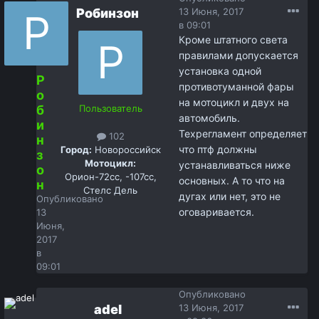
Робинзон
13 Июня, 2017
в 09:01
Кроме штатного света
правилами допускается
установка одной
Р
противотуманной фары
о
на мотоцикл и двух на
б
Пользователь
автомобиль.
и
Техрегламент определяет
102
н
что птф должны
Город:
Новороссийск
з
Мотоцикл:
устанавливаться ниже
о
Орион-72сс, -107сс,
основных. А то что на
н
Стелс Дель
дугах или нет, это не
Опубликовано
оговаривается.
13
Июня,
2017
в
09:01
Опубликовано
adel
13 Июня, 2017