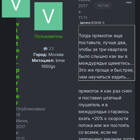
Автор
2017
в
11:11
v
Цитата
BOB4IK
(
)
i
Тогда прямоток еще
k
Пользователь
поставьте, лучше два,
t
23
чтобы за три квартала
o
Город:
Москва
r
было слышно как вы в
Мотоцикл:
bmw
-
междурядье щеметесь...
f650gs
p
Это же проще и быстрее,
o
чем научиться ездить...
r
t
прямоток я как раз снял
e
и поставил штатный
r
глушитель и в
Опубликовано
междурядье стараюсь
15
ехать +20% к скорости
Июня,
потока или же постоять
2017
со всеми, если не
в
11:11
запрещено законом тогда