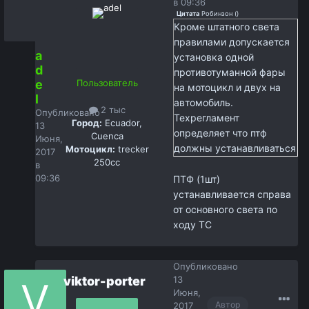
в 09:36
Цитата
Робинзон
(
)
Кроме штатного света
правилами допускается
a
установка одной
d
противотуманной фары
e
Пользователь
на мотоцикл и двух на
l
автомобиль.
2 тыс
Опубликовано
Техрегламент
Город:
Ecuador,
13
определяет что птф
Cuenca
Июня,
должны устанавливаться
Мотоцикл:
trecker
2017
250cc
ниже основных. А то что
в
09:36
на дугах или нет, это не
ПТФ (1шт)
оговариваетс
устанавливается справа
от основного света по
ходу ТС
Опубликовано
viktor-porter
13
Июня,
Автор
2017