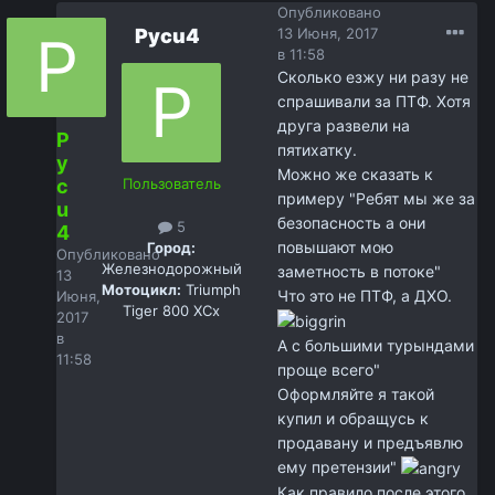
Опубликовано
Pycu4
13 Июня, 2017
в 11:58
Сколько езжу ни разу не
спрашивали за ПТФ. Хотя
друга развели на
P
пятихатку.
y
Можно же сказать к
c
Пользователь
примеру "Ребят мы же за
u
безопасность а они
5
4
повышают мою
Город:
Опубликовано
Железнодорожный
заметность в потоке"
13
Мотоцикл:
Triumph
Что это не ПТФ, а ДХО.
Июня,
Tiger 800 XCx
2017
в
А с большими турындами
11:58
проще всего"
Оформляйте я такой
купил и обращусь к
продавану и предъявлю
ему претензии"
Как правило после этого