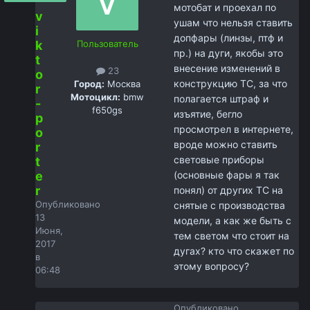
мотобат и проехал по
v
ушам что нельзя ставить
i
допфары (линзы, птф и
k
Пользователь
пр.) на дуги, якобы это
t
внесение изменений в
23
o
конструкцию ТС, за что
Город:
Москва
r
Мотоцикл:
bmw
полагается штраф и
-
f650gs
изъятие, бегло
p
просмотрел в интернете,
o
вроде можно ставить
r
световые приборы
t
e
(основные фары я так
r
понял) от других ТС на
Опубликовано
снятые с производства
13
модели, а как же быть с
Июня,
тем светом что стоит на
2017
дугах? кто что скажет по
в
этому вопросу?
06:48
Опубликовано