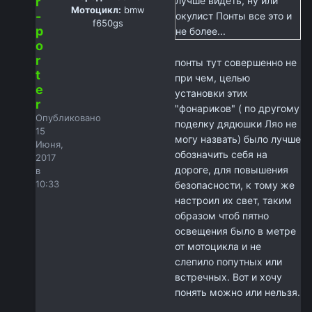
r
лучше видеть, ну или
Мотоцикл:
bmw
-
окулист Понты все это и
f650gs
p
не более...
o
r
понты тут совершенно не
t
при чем, целью
e
установки этих
r
"фонариков" ( по другому
Опубликовано
поделку дядюшки Ляо не
15
могу назвать) было лучше
Июня,
обозначить себя на
2017
дороге, для повышения
в
10:33
безопасности, к тому же
настроил их свет, таким
образом чтоб пятно
освещения было в метре
от мотоцикла и не
слепило попутных или
встречных. Вот и хочу
понять можно или нельзя.