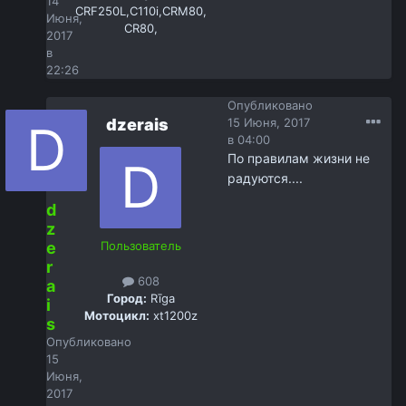
14
CRF250L,С110i,CRM80,
Июня,
CR80,
2017
в
22:26
Опубликовано
dzerais
15 Июня, 2017
в 04:00
По правилам жизни не
радуются....
d
z
e
Пользователь
r
608
a
Город:
Rīga
i
Мотоцикл:
xt1200z
s
Опубликовано
15
Июня,
2017