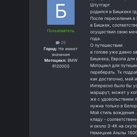
Штутгарт
родился в Бишкеке где
После переселения в
в Бишкек, соответств
Пользователь
осуществил свою мечт
года.
25
О путешествии:
Город:
Не имеет
в голове уже давно з
значения
Бишкека, Европа для 
Мотоцикл:
BMW
Мотоцикл для путешес
R1200GS
переберать. Тк подра
как достаточно, май и
Интересно было бы у
маршрут, может у ко
же с удовольствием п
нужна только в Белор
Мой стиль вождения .
кладу - соответствен
и около 3-4К на скут
Немецкие Альпы 1600к