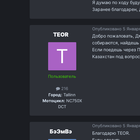
Я думаю по ходу буду
Заранее благодарен,
Опубликовано
5 Января
TEOR
Добро пожаловать, Дм
собираются, найдешь 
Если поедешь через П
Казахстан под вопрос
Пользователь
216
Город:
Tallinn
Мотоцикл:
NC750X
DCT
Опубликовано
5 Января
БэЭмВэ
Благодарю TEOR.
Буду следить