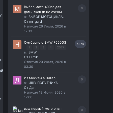
Выбор мото 400сс для
0
дальняков (и не очень)
у
в:
ВЫБОР МОТОЦИКЛА.
От
mr_gard
Написал
26 Июля, 2026 в
12:13
Сумбурно о BMW F650GS
5 174
1
2
3
4
207
в:
BMW
От
Himik
ы
Ответил
20 Июля, 2026 в
03:30
ый
Из Москвы в Питер
0
в:
ИЩУ ПОПУТЧИКА
От
Даня
Написал
19 Июля, 2026 в
17:00
е
ваш первый мото опыт
0