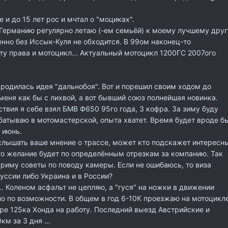
 и до 15 лет рос и мчтал о "моциках".
 Германию регулярно летаю (-ем семьёй) к моему лучшему друг
енно без Иссык-Куля не обходится. В 99ом наконец-то
у права и мотоцикл... Актуальный мотоцикл 1200ГС 2007ого
ародилась идея "дальнобоя". Вот и порешил своим ходом до
меня как бы с лихвой, а вот бывший союз полнейшая новинка.
твия я себе взял БМВ Ф650 95го года, 3 кофра. За зиму буду
батываю в мотомастерской, опыта хватет. Время будет вроде б
 июнь.
слышать ваше мнение о трассе, может кто подскажет интересн
го желание будет по определённым отрезкам за компанию. Так
риму советы по поводу камеры. Если не ошибаюсь, то виза
уссии либо Украина и в России?
.. Коленом асфальт не цепляю, а "гуся" на ножки в движении
но по возможности. В общем в год 6-10К проезжаю на мотоцикл
ере 125ка Хонда на работу. Последний выезд Австрийские и
м за 3 дня ...