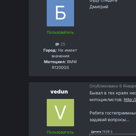
Дмитрий
Пользователь
25
Город:
Не имеет
значения
Мотоцикл:
BMW
R1200GS
Опубликовано
6 Января
vedun
Бывал в тех краях н
мотоциклистов:
http:/
Ребята гостеприимные
задавай вопросы...
Пользователь
Цитата
TEOR
(
)