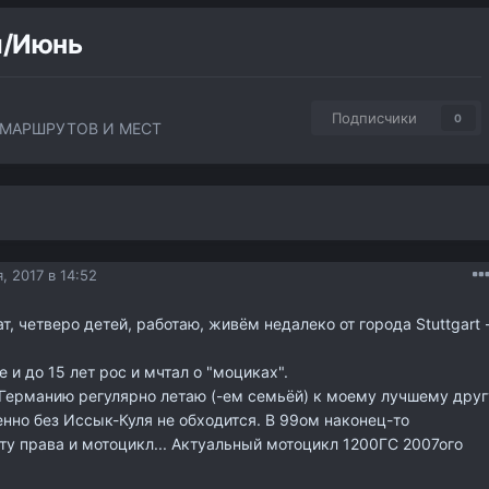
й/Июнь
Подписчики
0
МАРШРУТОВ И МЕСТ
, 2017 в 14:52
т, четверо детей, работаю, живём недалеко от города Stuttgart 
 и до 15 лет рос и мчтал о "моциках".
 Германию регулярно летаю (-ем семьёй) к моему лучшему друг
енно без Иссык-Куля не обходится. В 99ом наконец-то
у права и мотоцикл... Актуальный мотоцикл 1200ГС 2007ого