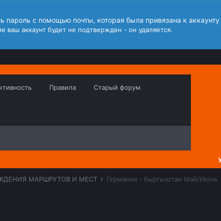
ть пароль с помощью почты, которая была привязана к аккаунту
е ваш аккаунт будет не подтвержден - он удаляется.
ктивность
Правила
Старый форум
ЖДЕНИЯ МАРШРУТОВ И МЕСТ
Германия - Кыргызстан Май/Июнь