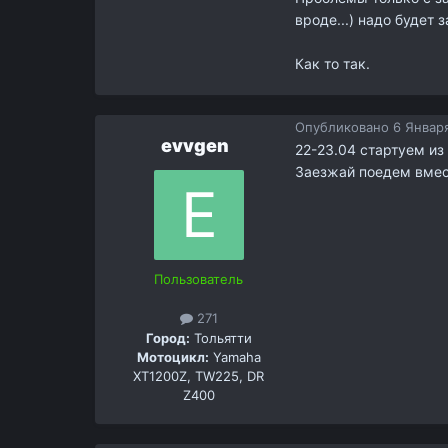
вроде...) надо будет 
Как то так.
Опубликовано
6 Января
evvgen
22-23.04 стартуем и
Заезжай поедем вмес
Пользователь
271
Город:
Тольятти
Мотоцикл:
Yamaha
XT1200Z, TW225, DR
Z400