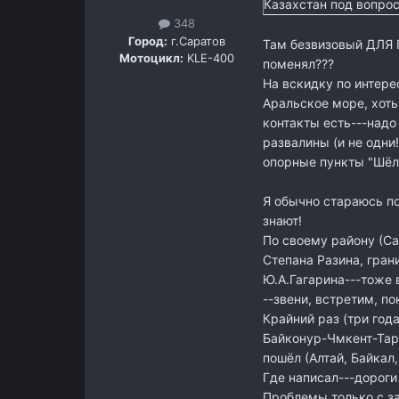
Казахстан под вопрос
348
Город:
г.Саратов
Там безвизовый ДЛЯ 
Мотоцикл:
KLE-400
поменял???
На вскидку по интер
Аральское море, хоть
контакты есть---надо 
развалины (и не одни
опорные пункты "Шёлк
Я обычно стараюсь по
знают!
По своему району (Са
Степана Разина, гран
Ю.А.Гагарина---тоже в
--звени, встретим, п
Крайний раз (три год
Байконур-Чмкент-Тара
пошёл (Алтай, Байкал,
Где написал---дороги
Проблемы только с з