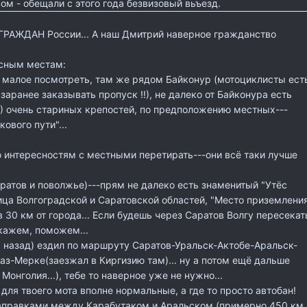
ом - обещали с этого года безвизовый вьъезд.
ГРАЖДАН России... А наш Дмитрий наверное гражданство
есным местам:
 малое посмотреть, там же рядом Байконур (мотоциклисты ест
заранее заказывать пропуск !!), не далеко от Байконура есть
!) очень стариных крепостей, по предположению местных---
ового пути"...
 интересностям с местными перетирать---они всё таки лучше
ратов и поволжье)---прям не далеко есть знаменитый "Утёс
ица Волгоградской и Саратовской областей, "Место приземлени
 30 км от города... Если будешь через Саратов Волгу пересекат
окажем, поможем...
а назад) ездил по маршруту Саратов-Уральск-Актобе-Аральск-
з-Мерке(заезжал в Киргизию там)... ну а потом ещё дальше
 Монголия...), тебе то наверное уже не нужно...
 для твоего мота вполне нормальные, а где то просто автобан!
аправками между Карабутаком и Аральском (примерно 450 км