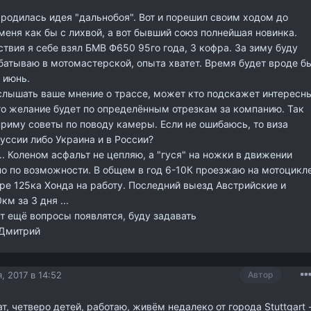
ародилась идея "дальнобоя". Вот и порешил своим ходом до
меня как бы с лихвой, а вот бывший союз полнейшая новинка.
твия я себе взял БМВ Ф650 95го года, 3 кофра. За зиму буду
батываю в мотомастерской, опыта хватет. Время будет вроде б
 июнь.
слышать ваше мнение о трассе, может кто подскажет интересн
го желание будет по определённым отрезкам за компанию. Так
риму советы по поводу камеры. Если не ошибаюсь, то виза
уссии либо Украина и в России?
.. Коленом асфальт не цепляю, а "гуся" на ножки в движении
но по возможности. В общем в год 6-10К проезжаю на мотоцикл
ере 125ка Хонда на работу. Последний выезд Австрийские и
м за 3 дня ...
т ещё вопросы появлятся, буду задавать
 Дмитрий
, 2017 в 14:52
Автор
т, четверо детей, работаю, живём недалеко от города Stuttgart 