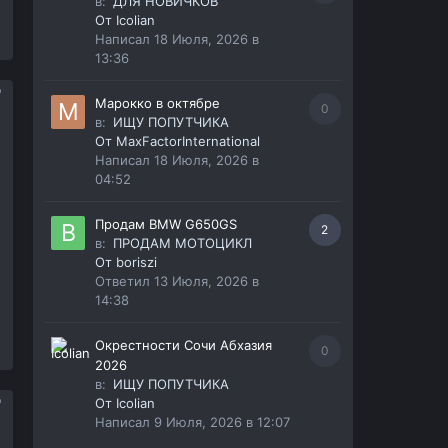
в:
ДЛЯ НОВИЧКОВ
От
Icolian
Написал
18 Июля, 2026 в
13:36
Марокко в октябре
0
в:
ИЩУ ПОПУТЧИКА
От
MaxFactorInternational
Написал
18 Июля, 2026 в
04:52
Продам BMW G650GS
2
в:
ПРОДАМ МОТОЦИКЛ
От
boriszi
Ответил
13 Июля, 2026 в
14:38
Окрестности Сочи Абхазия
0
2026
в:
ИЩУ ПОПУТЧИКА
От
Icolian
Написал
9 Июля, 2026 в 12:07