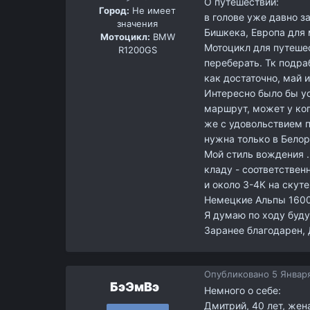
О путешествии:
Город:
Не имеет
в голове уже давно з
значения
Бишкека, Европа для 
Мотоцикл:
BMW
Мотоцикл для путешес
R1200GS
переберать. Тк подра
как достаточно, май и
Интересно было бы у
маршрут, может у ко
же с удовольствием п
нужна только в Белор
Мой стиль вождения .
кладу - соответствен
и около 3-4К на скут
Немецкие Альпы 1600к
Я думаю по ходу буду
Заранее благодарен,
Опубликовано
5 Января
БэЭмВэ
Немного о себе:
Дмитрий, 40 лет, жена