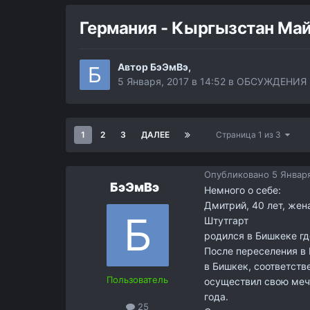
Германия - Кыргызстан Ма
Автор
БэЭмВэ
,
5 Января, 2017 в 14:52
в
ОБСУЖДЕНИЯ 
1
2
3
ДАЛЕЕ
Страница 1 из 3
Опубликовано
5 Января
БэЭмВэ
Немного о себе:
Дмитрий, 40 лет, жена
Штутгарт
родился в Бишкеке где
После переселения в
в Бишкек, соответств
Пользователь
осуществил свою мечт
года.
25