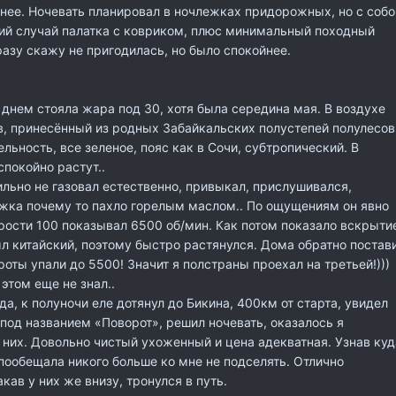
нее. Ночевать планировал в ночлежках придорожных, но с собо
кий случай палатка с ковриком, плюс минимальный походный
разу скажу не пригодилась, но было спокойнее.
, днем стояла жара под 30, хотя была середина мая. В воздухе
в, принесённый из родных Забайкальских полустепей полулесов
льность, все зеленое, пояс как в Сочи, субтропический. В
покойно растут..
ьно не газовал естественно, привыкал, прислушивался,
ижка почему то пахло горелым маслом.. По ощущениям он явно
рости 100 показывал 6500 об/мин. Как потом показало вскрыти
л китайский, поэтому быстро растянулся. Дома обратно постав
роты упали до 5500! Значит я полстраны проехал на третьей!)))
 этом еще не знал..
да, к полуночи еле дотянул до Бикина, 400км от старта, увидел
од названием «Поворот», решил ночевать, оказалось я
 них. Довольно чистый ухоженный и цена адекватная. Узнав куд
 пообещала никого больше ко мне не подселять. Отлично
кав у них же внизу, тронулся в путь.