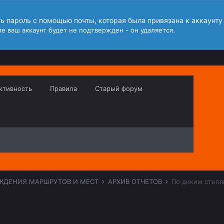
ть пароль с помощью почты, которая была привязана к аккаунту
е ваш аккаунт будет не подтвержден - он удаляется.
ктивность
Правила
Старый форум
ЖДЕНИЯ МАРШРУТОВ И МЕСТ
АРХИВ ОТЧЕТОВ
По диким степя