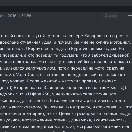
ря, 2016 в 20:56
Автор
своей вахте, в глухой тундре, на севере Хабаровского края, в
довольно отчаянная идея: а почему бы мне не купить мотоцикл,
ешествовать! Вернуться в родную Бурятию своим ходом! На
е поверили, а кто поверил те подумали что я заболел душевно))
 через полстраны.. Но опыт путешествий был, правда это было н
, увлекался велотуризмом, потом пересел на мото, сразу на
прома, Урал-Соло, естественно переделанный насколько это
 под чоппер. После женитьбы наступил провал, а сейчас
ват)) Вторая волна! Засвербило короче в известном месте))
дурик Suzuki Djebel250, у него понятно своя стихия, это
ось чтото для асфальта. В голове засела фраза моего старого
дел максискутером, "выезжаешь на трассу, и отдыхааешь.." эт
тал значит я интернет, а что! Цены в приморье на раннюю моде
е кусучие, восторженные отзывы, динамика, экономичность,
идишь как дома перед компьютером), и огромный багажник под