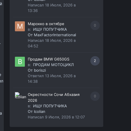
й
Написал
18 Июля, 2026 в
13:36
Марокко в октябре
0
в:
ИЩУ ПОПУТЧИКА
От
MaxFactorInternational
Написал
18 Июля, 2026 в
.
04:52
Продам BMW G650GS
2
в:
ПРОДАМ МОТОЦИКЛ
От
boriszi
е
Ответил
13 Июля, 2026 в
ил
14:38
Окрестности Сочи Абхазия
0
2026
в:
ИЩУ ПОПУТЧИКА
От
Icolian
а
Написал
9 Июля, 2026 в 12:07