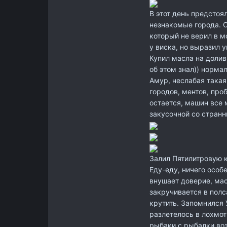
В этот день предстоя
незнакомые города. О
который не верил в м
у виска, но выразил 
Купил масла на долив
об этом знал)) норма
Амур, неслабая такая 
городов, ментов, про
остается, машин все 
закусочной со странн
Залил Пятилитровую к
Еду-еду, ничего особ
внушает доверие, ма
закручивается в полс
крутить. Запомнился 
разлетелось в лохмот
рыбаки с рыбалки во