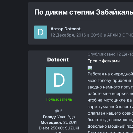
По диким степям Забайкаль
Автор
Dotcent
,
12 Декабря, 2016 в 20:56
в
АРХИВ ОТЧ
Опубликовано
12 Декаб
Dotcent
Трек с фотками
Работая на очередной 
мою голову приходит 
заодно немного попут
работе мне всерьез н
Пользователь
чтоб на мотоцикле да
заре туманной юности
5
флагман нашего совко
Город:
Улан-Удэ
было тогда возможно,
Мотоцикл:
SUZUKI
довольно мощный подх
Djebel250XC; SUZUKI
Дома уже стоял тру эн