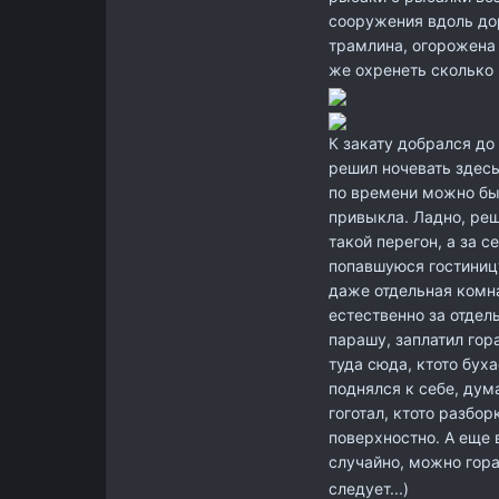
сооружения вдоль дор
трамлина, огорожена о
же охренеть сколько 
К закату добрался до
решил ночевать здесь
по времени можно был
привыкла. Ладно, реш
такой перегон, а за 
попавшуюся гостиницу
даже отдельная комна
естественно за отдел
парашу, заплатил гор
туда сюда, ктото бух
поднялся к себе, дума
гоготал, ктото разбо
поверхностно. А еще 
случайно, можно гора
следует...)