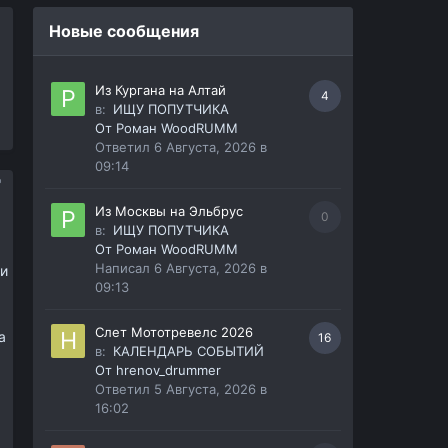
Новые сообщения
Из Кургана на Алтай
4
в:
ИЩУ ПОПУТЧИКА
От
Роман WoodRUMM
Ответил
6 Августа, 2026 в
09:14
Из Москвы на Эльбрус
0
в:
ИЩУ ПОПУТЧИКА
От
Роман WoodRUMM
Написал
6 Августа, 2026 в
 и
09:13
Слет Мототревелс 2026
а
16
в:
КАЛЕНДАРЬ СОБЫТИЙ
От
hrenov_drummer
Ответил
5 Августа, 2026 в
16:02