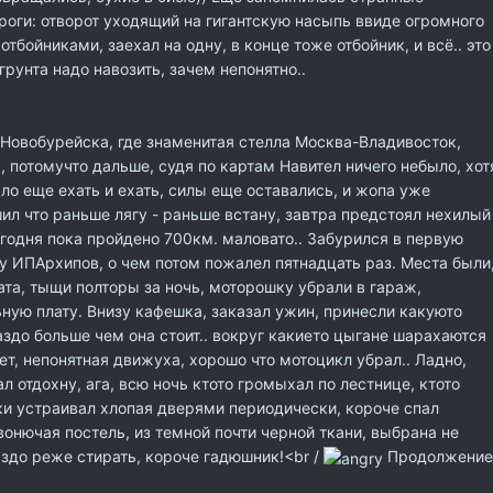
оги: отворот уходящий на гигантскую насыпь ввиде огромного
тбойниками, заехал на одну, в конце тоже отбойник, и всё.. это
грунта надо навозить, зачем непонятно..
 Новобурейска, где знаменитая стелла Москва-Владивосток,
, потомучто дальше, судя по картам Навител ничего небыло, хот
о еще ехать и ехать, силы еще оставались, и жопа уже
ил что раньше лягу - раньше встану, завтра предстоял нехилый
сегодня пока пройдено 700км. маловато.. Забурился в первую
 ИПАрхипов, о чем потом пожалел пятнадцать раз. Места были
та, тыщи полторы за ночь, моторошку убрали в гараж,
ьную плату. Внизу кафешка, заказал ужин, принесли какуюто
аздо больше чем она стоит.. вокруг какието цыгане шарахаются
ает, непонятная движуха, хорошо что мотоцикл убрал.. Ладно,
л отдохну, ага, всю ночь ктото громыхал по лестнице, ктото
рки устраивал хлопая дверями периодически, короче спал
вонючая постель, из темной почти черной ткани, выбрана не
здо реже стирать, короче гадюшник!<br /
Продолжение