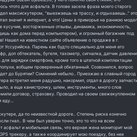
ось чтото для асфальта. В голове засела фраза моего старого
дел максискутером, "выезжаешь на трассу, и отдыхааешь.." эт
тал значит я интернет, а что! Цены в приморье на раннюю моде
е кусучие, восторженные отзывы, динамика, экономичность,
идишь как дома перед компьютером), и огромный багажник под
в! Нашел на известном сайте объявление о продаже в г.
от Уссурийска. Парень как будто специально для меня его
фр, доп обтекатель, бугеля, тахометр, сигналка, датчик давлени
 для зарядки смартфона, кроме того в штатной комплектации
лопухи, вобщем проверенный обкатанный. Созвонился, вопрос
дет до Бурятии? Сомнений небыло.. Приезжаю в славный город
тера встретил меня радушно, накормил, отдал в дорогу запчасти
было, а еще канистрочку, шлем, инструменты, много слов
рмили договор, страховку. Проводил на своем свежекупленном
 еду...
кутере, да по неизвестной дороге.. Степень риска конечно
сли гнал.. В чем был уверен точно, это то что на всем
т асфальт и мобильная связь, что верная жена мониторит мой
PS трекеру, а также координирует мою поездку, без нее