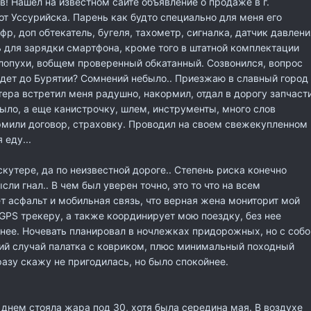
в! Нашел на известном сайте объявление о продаже в г.
от Уссурийска. Парень как будто специально для меня его
фр, доп обтекатель, бугеля, тахометр, сигналка, датчик давлени
 для зарядки смартфона, кроме того в штатной комплектации
лопухи, вобщем проверенный обкатанный. Созвонился, вопрос
дет до Бурятии? Сомнений небыло.. Приезжаю в славный город
тера встретил меня радушно, накормил, отдал в дорогу запчасти
было, а еще канистрочку, шлем, инструменты, много слов
рмили договор, страховку. Проводил на своем свежекупленном
 еду...
кутере, да по неизвестной дороге.. Степень риска конечно
сли гнал.. В чем был уверен точно, это то что на всем
т асфальт и мобильная связь, что верная жена мониторит мой
PS трекеру, а также координирует мою поездку, без нее
нее. Ночевать планировал в ночлежках придорожных, но с собо
кий случай палатка с ковриком, плюс минимальный походный
разу скажу не пригодилась, но было спокойнее.
, днем стояла жара под 30, хотя была середина мая. В воздухе