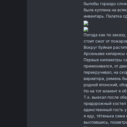
былобы гораздо слож
была куплена на вся
инвентарь. Палатка с
Погода как по заказу
стоит смог от пожаро
Вокруг буйная растите
Арсеньеве кипарисы с
Первые километры сил
принюхивался, от дв
перекручивал, на ско
вариатора, ремень бы
родной японский, обо
Но на тот момент я об
Т.к. выехал после обе
придорожный хостел п
единственный гость у
я еду, тётенька сама
выспавшись, позавтра