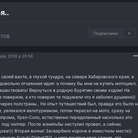
я..
Подписчики
0
ЕТОВ
ря, 2016 в 20:56
своей вахте, в глухой тундре, на севере Хабаровского края, в
довольно отчаянная идея: а почему бы мне не купить мотоцикл,
ешествовать! Вернуться в родную Бурятию своим ходом! На
е поверили, а кто поверил те подумали что я заболел душевно))
 через полстраны.. Но опыт путешествий был, правда это было н
, увлекался велотуризмом, потом пересел на мото, сразу на
прома, Урал-Соло, естественно переделанный насколько это
 под чоппер. После женитьбы наступил провал, а сейчас
ват)) Вторая волна! Засвербило короче в известном месте))
дурик Suzuki Djebel250, у него понятно своя стихия, это