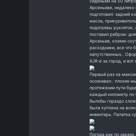
сиденьем на 50 литро
Арсеньеве, недалеко 
подготовил: задний ко
масла, прикуриватель
подогревы рукояток, 
поставил ребром: дое
Арсеньев, хозяин ску
расходники, все что 
напутственных.. Офо
XJR-е за город, и вот я
Первый раз на максис
осознавал.. плохие мы
протяжении пути буде
каждый километр по G
былобы гораздо слож
была куплена на вся
инвентарь. Палатка с
Погода как по заказу