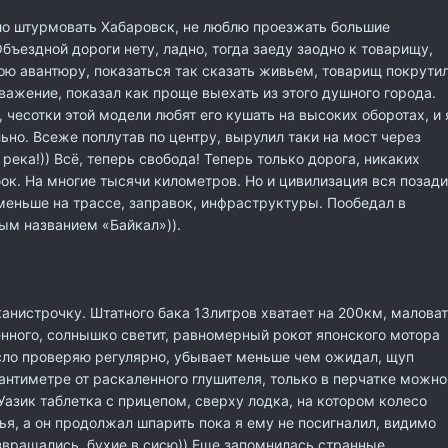
ло штурмовать Хабаровск, не люблю проезжать большие
бъездной дороги нету, ладно, тогда заеду заодно к товарищу,
ою авантюру, показаться так сказать живьем, товарищ покрути
уважение, показал как проще выехать из этого душного города.
, чесотки этой модели любят его кушать на высоких оборотах, и 
льно. Всеже поплутав по центру, вырулил таки на мост через
река!)) Всё, теперь свобода! Теперь только дорога, никаких
бок. На многие тысячи километров. Но и цивилизация вся позади
меньше на трассе, заправок, инфраструктуры. Пообедал в
ым названием «Байкал»)).
анистрочку. Штатного бака 13литров хватает на 200км, маловат
енного, солнышко светит, равномерный рокот японского мотора
сло проверяю регулярно, убывает меньше чем ожидал, щуп
антиметре от раскаленного глушителя, только в перчатке можно
Уазик таблетка с прицепом, сверху лодка, на котором колесо
ья, а он продолжал шпарить пока я ему не посигналил, видимо
звращались, бухие в сисю)) Еще запомнилась странные