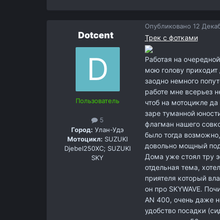
Опубликовано
12 Декаб
Dotcent
Трек с фотками
Работая на очередной 
мою голову приходит 
заодно немного попут
работе мне всерьез н
Пользователь
чтоб на мотоцикле да
заре туманной юности
5
флагман нашего совко
Город:
Улан-Удэ
было тогда возможно,
Мотоцикл:
SUZUKI
довольно мощный подх
Djebel250XC; SUZUKI
Дома уже стоял тру эн
SKY
отдельная тема, хотел
приятеля который вла
он про SKYWAVE. Почи
AN 400, очень даже н
удобство посадки (с