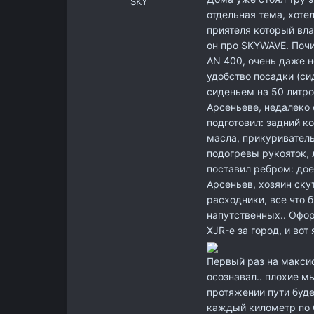
SKY
отдельная тема, хотел
приятеля который вла
он про SKYWAVE. Почи
AN 400, очень даже н
удобство посадки (с
сиденьем на 50 литро
Арсеньеве, недалеко 
подготовил: задний ко
масла, прикуриватель
подогревы рукояток, 
поставил ребром: дое
Арсеньев, хозяин ску
расходники, все что 
напутственных.. Офо
XJR-е за город, и вот я
Первый раз на максис
осознавал.. плохие мы
протяжении пути буде
каждый километр по G