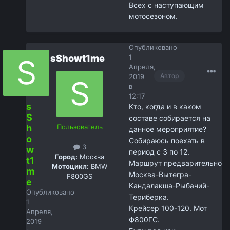
Всех с наступающим
мотосезоном.
Опубликовано
sShowt1me
1
Апреля,
Автор
2019
в
12:17
s
Кто, когда и в каком
S
составе собирается на
h
Пользователь
данное мероприятие?
o
Собираюсь поехать в
3
w
период с 3 по 12.
Город:
Москва
t1
Маршрут предварительно
Мотоцикл:
BMW
m
Москва-Вытегра-
F800GS
e
Кандалакша-Рыбачий-
Опубликовано
Териберка.
1
Крейсер 100-120. Мот
Апреля,
Ф800ГС.
2019