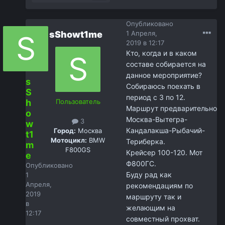
Опубликовано
sShowt1me
1 Апреля,
2019 в 12:17
Кто, когда и в каком
составе собирается на
данное мероприятие?
s
Собираюсь поехать в
S
период с 3 по 12.
h
Пользователь
Маршрут предварительно
o
Москва-Вытегра-
3
w
Кандалакша-Рыбачий-
Город:
Москва
t1
Мотоцикл:
BMW
Териберка.
m
F800GS
Крейсер 100-120. Мот
e
Ф800ГС.
Опубликовано
Буду рад как
1
Апреля,
рекомендациям по
2019
маршруту так и
в
желающим на
12:17
совместный прохват.