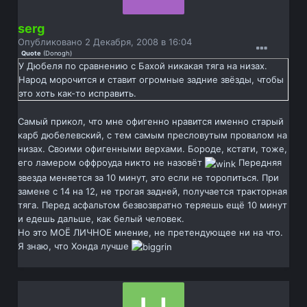
serg
Опубликовано
2 Декабря, 2008 в 16:04
Quote
(
Donogh
)
У Дюбеля по сравнению с Бахой никакая тяга на низах.
Народ морочится и ставит огромные задние звёзды, чтобы
это хоть как-то исправить.
Самый прикол, что мне офигенно нравится именно старый
карб дюбелевский, с тем самым пресловутым провалом на
низах. Своими офигенными верхами. Бороде, кстати, тоже,
его ламером оффроуда никто не назовёт
Передняя
звезда меняется за 10 минут, это если не торопиться. При
замене с 14 на 12, не трогая задней, получается тракторная
тяга. Перед асфальтом безвозвратно теряешь ещё 10 минут
и едешь дальше, как белый человек.
Но это МОЁ ЛИЧНОЕ мнение, не претендующее ни на что.
Я знаю, что Хонда лучше