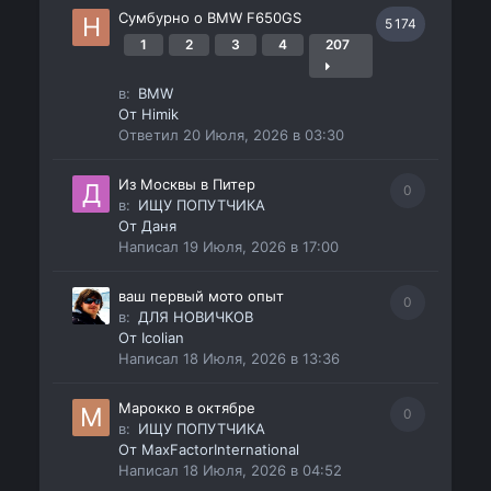
Сумбурно о BMW F650GS
5 174
1
2
3
4
207
в:
BMW
От
Himik
Ответил
20 Июля, 2026 в 03:30
Из Москвы в Питер
0
в:
ИЩУ ПОПУТЧИКА
От
Даня
Написал
19 Июля, 2026 в 17:00
ваш первый мото опыт
0
в:
ДЛЯ НОВИЧКОВ
От
Icolian
Написал
18 Июля, 2026 в 13:36
Марокко в октябре
0
в:
ИЩУ ПОПУТЧИКА
От
MaxFactorInternational
Написал
18 Июля, 2026 в 04:52