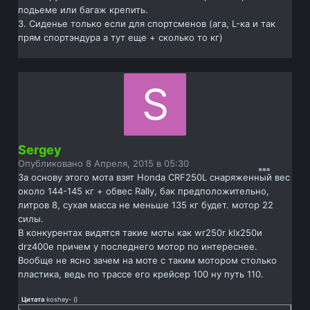
подьеме или багаж крепить.
3. Сиденье только если для спортсменов (ага, L-ка и так
прям спортэндура а тут еще + сколько то кг)
Sergey
Опубликовано
8 Апреля, 2015 в 05:30
За основу этого мота взят Honda CRF250L снаряженный вес
около 144-145 кг + обвес Rally, бак предположительно,
литров 8, сухая масса не меньше 135 кг будет. мотор 22
силы.
В конкурентах видятся такие моты как wr250r klx250и
drz400e причем у последнего мотор по интереснее.
Вообще не ясно зачем на моте с таким мотором столько
пластика, ведь по трассе его крейсер 100 ну путь 110.
Цитата
koshey-
(
)