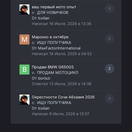
ваш первый мото опыт
0
в:
ДЛЯ НОВИЧКОВ
От
Icolian
Написал
18 Июля, 2026 в 13:36
Марокко в октябре
0
в:
ИЩУ ПОПУТЧИКА
От
MaxFactorInternational
Написал
18 Июля, 2026 в 04:52
Продам BMW G650GS
2
в:
ПРОДАМ МОТОЦИКЛ
От
boriszi
Ответил
13 Июля, 2026 в 14:38
Окрестности Сочи Абхазия 2026
0
в:
ИЩУ ПОПУТЧИКА
От
Icolian
Написал
9 Июля, 2026 в 12:07