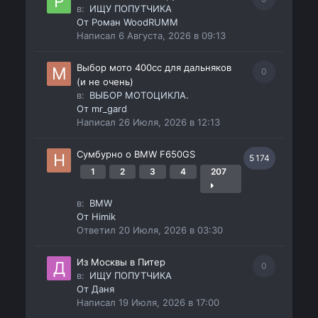
в:
ИЩУ ПОПУТЧИКА
От
Роман WoodRUMM
Написал
6 Августа, 2026 в 09:13
Выбор мото 400сс для дальняков
0
(и не очень)
в:
ВЫБОР МОТОЦИКЛА.
От
mr_gard
Написал
26 Июля, 2026 в 12:13
Сумбурно о BMW F650GS
5 174
1
2
3
4
207
в:
BMW
От
Himik
Ответил
20 Июля, 2026 в 03:30
Из Москвы в Питер
0
в:
ИЩУ ПОПУТЧИКА
От
Даня
Написал
19 Июля, 2026 в 17:00