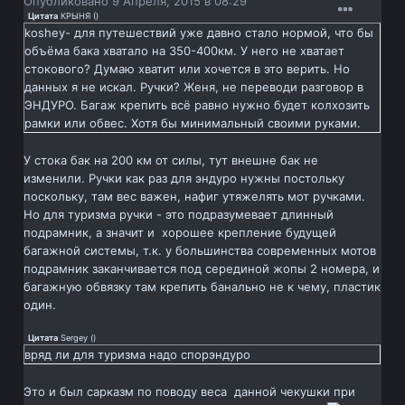
Опубликовано
9 Апреля, 2015 в 08:29
Цитата
КРЫНЯ
(
)
koshey- для путешествий уже давно стало нормой, что бы
объёма бака хватало на 350-400км. У него не хватает
стокового? Думаю хватит или хочется в это верить. Но
данных я не искал. Ручки? Женя, не переводи разговор в
ЭНДУРО. Багаж крепить всё равно нужно будет колхозить
рамки или обвес. Хотя бы минимальный своими руками.
У стока бак на 200 км от силы, тут внешне бак не
изменили. Ручки как раз для эндуро нужны постольку
поскольку, там вес важен, нафиг утяжелять мот ручками.
Но для туризма ручки - это подразумевает длинный
подрамник, а значит и хорошее крепление будущей
багажной системы, т.к. у большинства современных мотов
подрамник заканчивается под серединой жопы 2 номера, и
багажную обвязку там крепить банально не к чему, пластик
один.
Цитата
Sergey
(
)
вряд ли для туризма надо спорэндуро
Это и был сарказм по поводу веса данной чекушки при