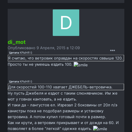
di_mot
Опубликовано
9 Апреля, 2015 в 12:09
Цитата
КРЫНЯ
(
)
Я считаю, что ветровик оправдан на скоростях сввыше 120.
Просто ты не умеешь ездить 100.
Цитата
КРЫНЯ
(
)
Для скоростей 100-110 хватает ДЖЕБЕЛЬ-ветровичка.
Ну пусть Джебеля и ездют с таким слюнявчиком. Им же
мот у говнах кантовать, а не ездить.
И таки да - лангустов ел. Изрезал 2 боковины от 20л п/э
канистры пока не подобрал размеры и установку
ветровика. А потом купил готовый почти в размер.
Как ни крути, а ветровик прикрывает и от дождя на 60. И
позволяет в более "легкой" одежке ездить.