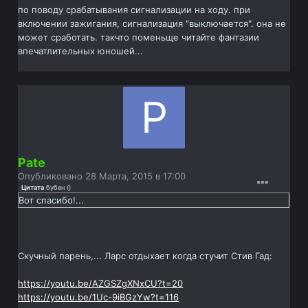
по поводу срабатывания сигнализации на ходу. при
включении зажигания, сигнализация "выключается". она не
может сработать. такчто поменьще читайте фантазии
впечатлительных юношей...
Pate
Опубликовано
28 Марта, 2015 в 17:00
Цитата
бубен
(
)
Вот спасибо!...
Скучный парень,... Ларс отдыхает когда стучит Стив Гад:
https://youtu.be/AZGSZgXNxCU?t=20
https://youtu.be/1Uc-9iBGzYw?t=116