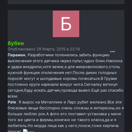
бубен
Опубликовано
28 Марта, 2015 в 22:19
Парамон
, Разработчики поленились забить функцию
выключения этого датчика через пульт,чудно блин.Наклона
и удара внедрили,хотя зачем,а для микроволнового,столь
нужной функции отключения нет.После диких голодных
поросят могут и шолудивые коровы почесаться.В Грузии
постоянно круги нарезали вокруг мота.Сигналку воткнул
сегодня,буду искать датчик,провода вывел.Ещё раз спасибо
всем.
Pate
Я вырос на Металлике и Ларс рубит железно.Все эти
блюзовые вещи бесспорно очень сложны и интересны,но я
больше люблю рок.А фото его поставил-установка у меня
того же цвета и фирмы,конечно не такого класса,да и я
любитель.Но морда лица как у него,похож,тоже кирпича
просит.