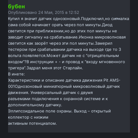
бубен
Опубликовано
24 Мая, 2015 в 12:52
Купил я значит датчик однозоновый.Подключил,но сигналка
сама собой начинает орать через пол минуты.Диод
светится при приближении,но до этих пол минуты не
заводит сигналку на срабатывание.Иконка микроволновая
светится как заорёт через эти пол минуты.Замерил
тестером при срабатывании датчика на выходе где то 3
вольта появляется.Может датчик не с "отрицательным
входом"?В инструкции + - и провод к "входу мгновенного
тригера".Задрал меня этот Старлайн.
В инете:
Характеристики и описание датчика движения Pit AMS-
001Однозоновый миниатюрный микроволновый датчик
движения. Универсальный датчик с двумя
разъемами подключения к охранной системе и к
дополнительному датчику.
Эллипсоидальное поле охраны. Выход – открытый
коллектор с низким
активным потенциалом.