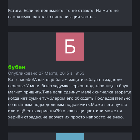
Кстати. Если не понимаете, то не ставьте. На моте не
самая имхо важная в сигнализации часть...
бубен
Опубликовано
27 Марта, 2015 в 19:53
Вот спасибо!А как ещё багаж защитить,баул на заднее
седенье.У меня была задумка геркон под пластик,а в баул
магнит пришить.Типа если сдвинут малёк сигналка заорёт,а
когда нет сумки тумблером его обходить.Последовательно
со штатным подседельным подключить.Может это лучше
или ещё есть варианты?Кто как защищает или может я
хернёй страдаю,не воруют их просто напросто,не знаю.