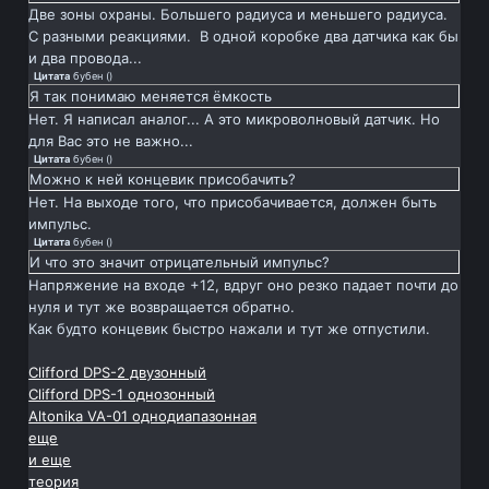
Две зоны охраны. Большего радиуса и меньшего радиуса.
С разными реакциями. В одной коробке два датчика как бы
и два провода...
Цитата
бубен
(
)
Я так понимаю меняется ёмкость
Нет. Я написал аналог... А это микроволновый датчик. Но
для Вас это не важно...
Цитата
бубен
(
)
Можно к ней концевик присобачить?
Нет. На выходе того, что присобачивается, должен быть
импульс.
Цитата
бубен
(
)
И что это значит отрицательный импульс?
Напряжение на входе +12, вдруг оно резко падает почти до
нуля и тут же возвращается обратно.
Как будто концевик быстро нажали и тут же отпустили.
Clifford DPS-2 двузонный
Clifford DPS-1 однозонный
Altonika VA-01 однодиапазонная
еще
и еще
теория