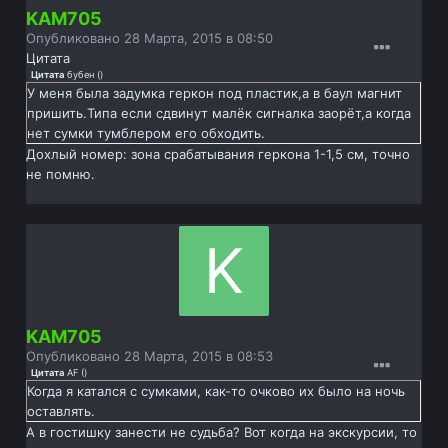
KAM705
Опубликовано
28 Марта, 2015 в 08:50
Цитата
Цитата
бубен
(
)
У меня была задумка геркон под пластик,а в баул магнит
пришить.Типа если сдвинут малёк сигналка заорёт,а когда
нет сумки тумблером его обходить.
Дохлый номер: зона срабатывания геркона 1-1,5 см, точно
не помню.
KAM705
Опубликовано
28 Марта, 2015 в 08:53
Цитата
AF
(
)
Когда я катался с сумками, как-то очково их было на ночь
оставлять.
А в гостишку занести не судьба? Вот когда на экскурсии, то