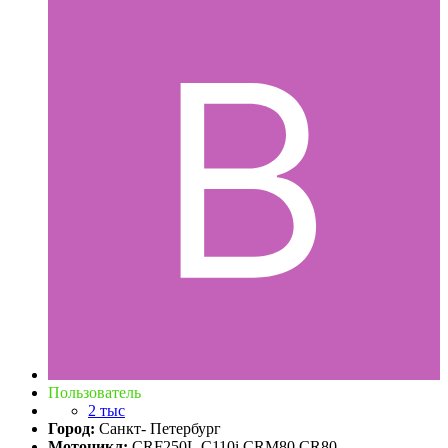
Пользователь
2 тыс
Город:
Санкт- Петербург
Мотоцикл:
CRF250L,С110i,CRM80,CR80,