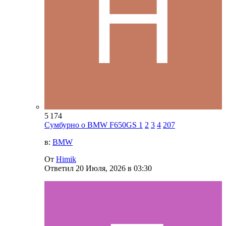
5 174
Сумбурно о BMW F650GS
1
2
3
4
207
в:
BMW
От
Himik
Ответил
20 Июля, 2026 в 03:30