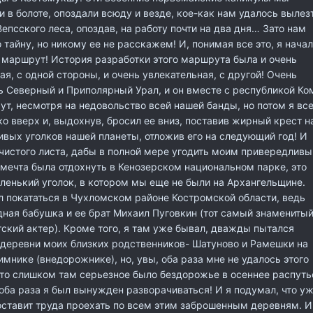
и в болоте, опоздали всюду и везде, кое-как нам удалось вылез
Вепсского леса, опоздав, на работу почти на два дня… Зато нам
 тайну, но никому ее не расскажем! И, понимая все это, я начал
 маршрут! История разработки этого маршрута была и очень
ая, с одной стороны, и очень увлекательная, с другой! Очень
ь Северный и Приполярный Урал, и он вместе с республикой Ко
т, несмотря на недовольство всей нашей банды, но потом я вс
о вверх и, выдохнув, бросил ее вниз, поставив жирный крест н
вых уголков нашей планеты, отложив его на следующий год! И
 чистого листа, дабы в полной мере угодить моим привередлив
мечта была отдохнуть в Кенозерском национальном парке, это
ленький уголок, в котором мы еще не были на Архангельщине.
л покататься в Чухломском районе Костромской области, ведь
ная бабушка и ее брат Михаил Пуговкин (тот самый знаменитый
кий актер). Кроме того, я там уже бывал, дважды пытался
 деревни моих близких родственников- Шатуново и Рамешки на
нике (внедорожнике), но, увы, оба раза мне не удалось этого
 что слишком там серьезное было бездорожье в осеннее распуть
 оба раза я был вынужден разворачиваться! И я подумал, что у
оставит труда проехать по всем этим заброшенным деревням. И