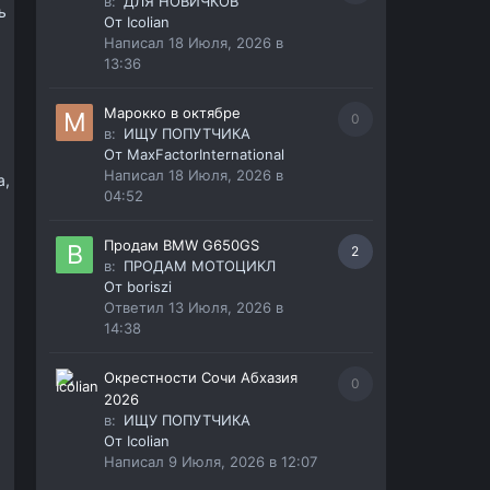
в:
ДЛЯ НОВИЧКОВ
ь
От
Icolian
Написал
18 Июля, 2026 в
13:36
Марокко в октябре
0
в:
ИЩУ ПОПУТЧИКА
От
MaxFactorInternational
,
Написал
18 Июля, 2026 в
а,
04:52
Продам BMW G650GS
2
в:
ПРОДАМ МОТОЦИКЛ
От
boriszi
Ответил
13 Июля, 2026 в
14:38
Окрестности Сочи Абхазия
0
2026
в:
ИЩУ ПОПУТЧИКА
От
Icolian
Написал
9 Июля, 2026 в 12:07