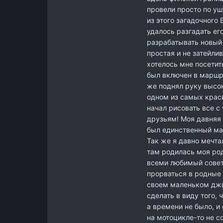
провели просто по уш
из этого загадочного 
удалось разгадать его
разрабатывать новый
простая и не затейлив
хотелось мне посетит
был включен в маршру
же поднял руку высок
одном из самых краси
начал рисовать все с
друзьям! Моя давняя 
был единственный ма
Так же я давно мечта
там родилась моя род
всеми любимый советс
прорваться в родные
своем маленьком джим
сделать в виду того,
а времени не было, и
на мотоцикле-то не с