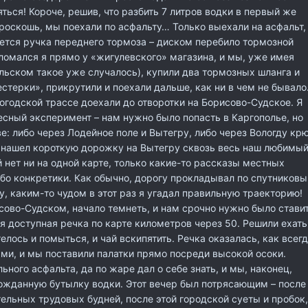
ться! Короче, решив, что разбить 7 литров водки в первый же
роскошь, мы поехали по асфальту… Только выехали на асфальт,
ется ручка переднего тормоза – диском перебило тормозной
сломался я прямо у «жигулевского» магазина, и мы, уже имея
льском такое уже случалось), купили два тормозных шланга и
стерки», прикрутили и поехали дальше, как ни в чем не бывало
годской трассе доехали до отворотки на Борисово-Судское. Я
есный эксперимент – нам нужно было попасть в Каргополье, но
ве: либо через Лодейное поле и Вытегру, либо через Вологду кр
е нашел короткую дорожку на Вытегру сквозь весь наш любимы
й нет ни на одной карте, только какие-то рассказы местных
бо конкретики. Как обычно, дорогу прокладывал по спутников
гу, каким-то чудом в этот раз я угадал правильную траекторию!
ово-Судском, начало темнеть, и нам срочно нужно было стави
я доступная речка по карте километров через 50. Решили ехать
телось и помыться, и чай вскипятить. Речка оказалась, как всегд
ми, и мы поставили палатки прямо посреди высокой осоки.
ьного асфальта, да по жаре дал о себе знать, и мы, наконец,
ожданную бутылку водки. Этот вечер был потрясающим – после
льных трудовых будней, после этой городской суеты и пробок,