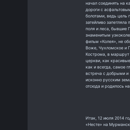
начал соединять на к
дороги с асфальтовым
болотами, ведь цель 
затейливо запетляла 
поля и леса, бывшие 
знаменитым узкоколе
фильм «Колея», не об
Воже, Чухломское и Г
Кострома, в маршрут
церкви, как красивые
как и всегда, самое г
встреча с добрыми и
исконно русским земл
отсюда и родилось на
Итак, 12 июля 2014 г
«Несте» на Мурманско