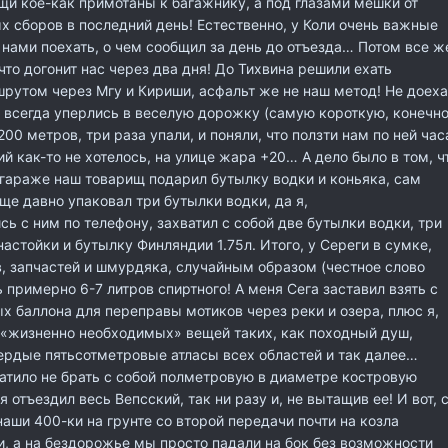
ещи кое-как примотаны к багажнику, а под глазами мешки от
 сборов в последний день! Естественно, у Коли очень важные
с нами поехать, о чем сообщил за день до отъезда… Потом все ж
что догонит нас через два дня! До Тихвина решили ехать
рутом через Мгу и Кириши, асфальт же не наш метод! Не доех
 всегда уперлись в веселую дорожку (самую короткую, конечн
200 метров, три раза упали, и поняли, что ползти нам по ней час
ий как-то не хотелось, на улице жара +20… А дело было в том, ч
 гараже наш товарищ подарил бутылку водки и коньяка, сам
еще давно упаковал три бутылки водки, да я,
ь с ним по телефону, захватил с собой две бутылки водки, три
астойки и бутылку Финляндии 1.75л. Итого, у Сереги в сумке,
, запчастей и шмурдяка, случайным образом (честное слово
ь примерно 6-7 литров спиртного! А меня Сега заставил взять с
х баллона для переправы мотиков через реки и озера, плюс я,
у «жизненно необходимых» вещей таких, как походный душ,
ердые пятьсотметровые атласы всех областей и так далее…
ватило не брать с собой полметровую в диаметре костровую
я отъездил весь Вепсский, так ни разу и, не вытащив ее! И вот, 
аши 400-ки на грунте со второй передачи почти на козла
и, а на бездорожье мы просто падали на бок без возможности