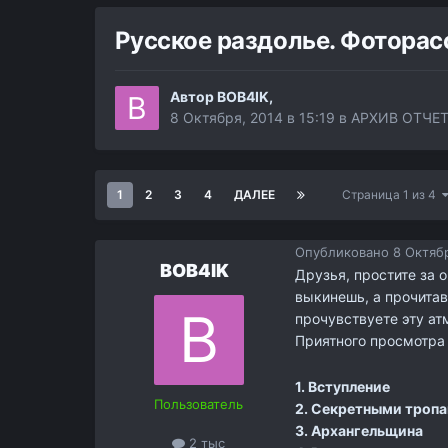
Русское раздолье. Фоторас
Автор
BOB4IK
,
8 Октября, 2014 в 15:19
в
АРХИВ ОТЧЕ
1
2
3
4
ДАЛЕЕ
Страница 1 из 4
Опубликовано
8 Октябр
BOB4IK
Друзья, простите за о
выкинешь, а прочитав
прочувствуете эту а
Приятного просмотра 
1. Вступление
Пользователь
2. Секретными тропа
3. Архангельщина
2 тыс