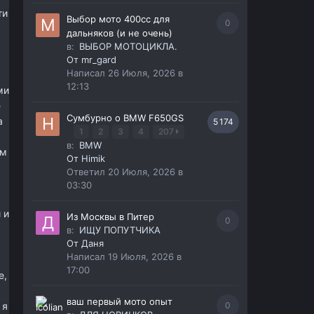
ти
Выбор мото 400сс для
0
дальняков (и не очень)
в:
ВЫБОР МОТОЦИКЛА.
От
mr_gard
Написал
26 Июля, 2026 в
12:13
ми
е
Сумбурно о BMW F650GS
а
5 174
1
2
3
4
207
в:
BMW
ым
От
Himik
Ответил
20 Июля, 2026 в
03:30
 и
Из Москвы в Питер
0
в:
ИЩУ ПОПУТЧИКА
От
Даня
Написал
19 Июля, 2026 в
17:00
е,
ж
ваш первый мото опыт
 я
0