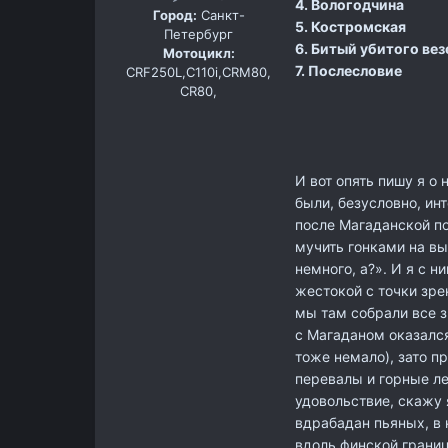
4. Вологодчина
Город:
Санкт-
5. Костромская
Петербург
6. Битый убитого вез
Мотоцикл:
7. Послесловие
CRF250L,С110i,CRM80,
CR80,
И вот опять пишу я о
были, безусловно, и
после Магаданской по
мучить гонками на вы
немного, а?». И я с н
жестокой с точки зре
мы там собрали все з
с Магаданом оказался
тоже немало), зато 
перевалы и горные ле
удовольствие, скажу 
вдрабадан пьяных, в 
вдоль финской грани