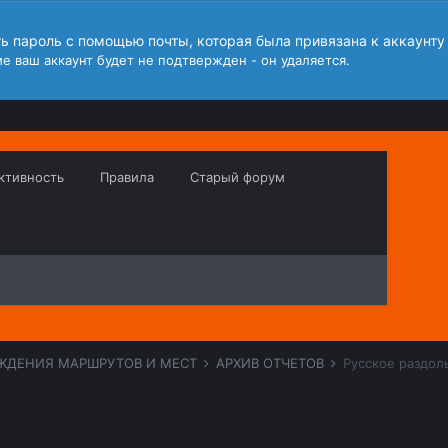
ть пароль с помощью почты, которая была привязана к аккаунту
е ваш аккаунт будет не подтвержден - он удаляется.
ктивность
Правила
Старый форум
ЖДЕНИЯ МАРШРУТОВ И МЕСТ
АРХИВ ОТЧЕТОВ
Русское раздоль