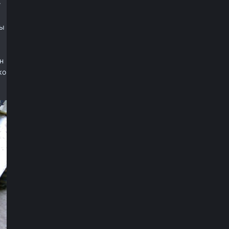
т
мы
н
ко