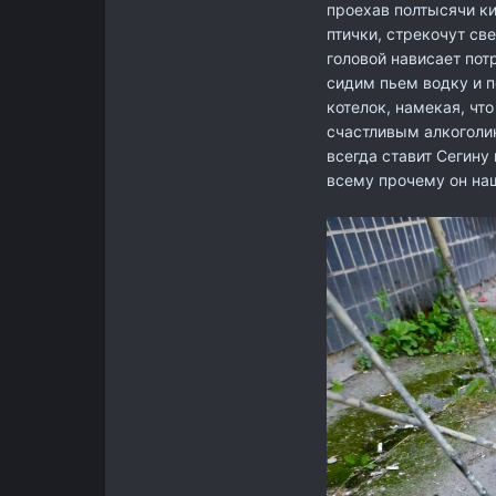
проехав полтысячи к
птички, стрекочут св
головой нависает пот
сидим пьем водку и п
котелок, намекая, что
счастливым алкоголик
всегда ставит Сегину 
всему прочему он наш