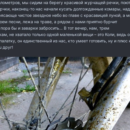
илометров, мы сидим на берегу красивой журчащей речки, пою
ерчки, наконец-то нас начали кусать долгожданные комары, над
рясающе чистое звездное небо во главе с красавицей луной, а 
оем песни, лежа на траве, а рядом с нами приятно бурчит
 пора бы и заварки забросить… В тот вечер, нам, трем
ам, не хватало только одной маленькой вещи – это Коли, ведь о
палатку, он единственный из нас, кто умеет готовить, ну и плюс 
 друг!