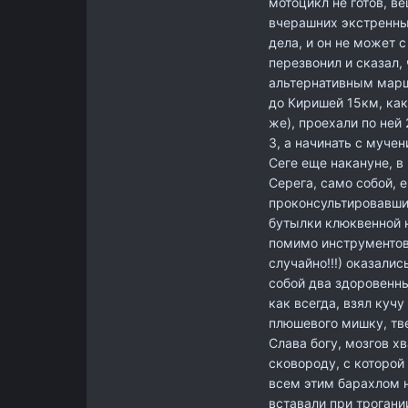
мотоцикл не готов, в
вчерашних экстренных
дела, и он не может 
перезвонил и сказал, 
альтернативным марш
до Киришей 15км, как
же), проехали по ней 
3, а начинать с мучен
Сеге еще накануне, в
Серега, само собой, 
проконсультировавшис
бутылки клюквенной н
помимо инструментов
случайно!!!) оказалис
собой два здоровенны
как всегда, взял куч
плюшевого мишку, тв
Слава богу, мозгов х
сковороду, с которой 
всем этим барахлом н
вставали при трогани