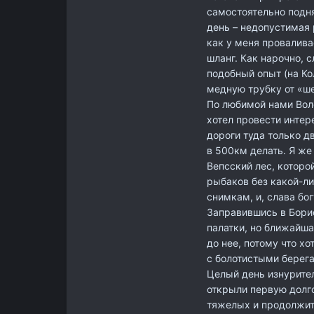
самостоятельно подня
день – недопустимая 
как у меня провалива
шланг. Как нарочно, 
подобный опыт (на Ко
медную трубку от «ше
По любимой нами Воло
хотел провести интер
дороги туда только д
в 500км делать. Я ж
Вепсский лес, которо
рыбаков без какой-ли
снимкам, и, слава бо
Заправившись в Борис
палатки, но ближайша
до нее, потому что хо
с болотистыми берега
Целый день изнурител
открыли первую долг
тяжелых и продолжите