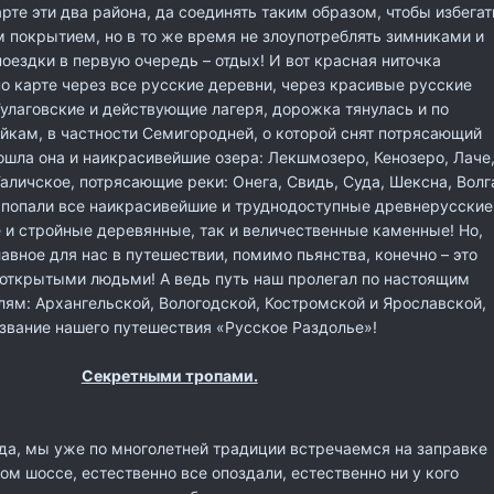
арте эти два района, да соединять таким образом, чтобы избегат
 покрытием, но в то же время не злоупотреблять зимниками и
поездки в первую очередь – отдых! И вот красная ниточка
по карте через все русские деревни, через красивые русские
Гулаговские и действующие лагеря, дорожка тянулась и по
йкам, в частности Семигородней, о которой снят потрясающий
ошла она и наикрасивейшие озера: Лекшмозеро, Кенозеро, Лаче
аличское, потрясающие реки: Онега, Свидь, Суда, Шексна, Волг
 попали все наикрасивейшие и труднодоступные древнерусские
 и стройные деревянные, так и величественные каменные! Но,
лавное для нас в путешествии, помимо пьянства, конечно – это
 открытыми людьми! А ведь путь наш пролегал по настоящим
ям: Архангельской, Вологодской, Костромской и Ярославской,
звание нашего путешествия «Русское Раздолье»!
Секретными тропами.
ода, мы уже по многолетней традиции встречаемся на заправке
м шоссе, естественно все опоздали, естественно ни у кого