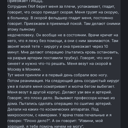
Приезжает ГИБДД.
Сотрудник ГАИ берет меня за плечи, успакаивает, гладит,
говорит, что скоро приедет скорая. Меня грузят на скорую,
в больницу. В скорой фельдшер гладит меня, постоянно
говорит. Приезжаем в приемный покой. Там делают снимки
этому пьяному
недочеловеку. Он вообще не в состоянии. Врачи кричат на
него, что я лежу без помощи, а они с ним занимаются. Там
звонят моей тете - хирургу и она приезжает через 10
минут. Мне делают операцию (пытались кровь остановить,
на разрыв артерии поставили трубку). Говорят, что нога
синеет и нужно что-то решать. Меня везут на скорой в
Москву в Моники.
Тут меня приняли и в первый день собрали всю ногу.
Потом реанимация. На следующий день сосудистый хирург
уже в палате меня осматривает и молча бегом выбегает.
Меня везут в другой корпус. Делают узи вен и артерий.
Говорят, что плохо дело. Вызывают профессора ночью из
дома. Пытались сделать операцию по сшитию артерий.
Делали на каких-то космических аппаратах. Под
микроскопом, с камерами. У врача глаза печальные и я
говорю: "Плохо дело?". А он говорит: "Извини, мой
хороший, я тебе помочь ничем не могу".