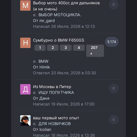
Выбор мото 400сс для дальняков
0
(и не очень)
в:
ВЫБОР МОТОЦИКЛА.
От
mr_gard
Написал
26 Июля, 2026 в 12:13
Сумбурно о BMW F650GS
5 174
1
2
3
4
207
в:
BMW
От
Himik
Ответил
20 Июля, 2026 в 03:30
Из Москвы в Питер
0
в:
ИЩУ ПОПУТЧИКА
От
Даня
Написал
19 Июля, 2026 в 17:00
ваш первый мото опыт
0
в:
ДЛЯ НОВИЧКОВ
От
Icolian
Написал
18 Июля, 2026 в 13:36