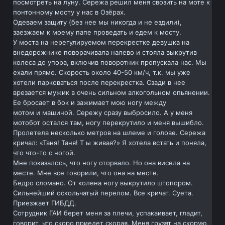
посмотреть на луну. Сережа решил меня свозить на моте к
понтонному мосту у нас в Озёрах.
Одеваем защиту (без нее мы никогда и не ездили),
заезжаем к моему папе проведать и едем к мосту.
У моста на нерегулируемом перекрестке девушка на
внедорожнике поворачивала налево и стояла выкрутив
колеса до упора, включив поворотник пропускала нас. Мы
ехали прямо. Скорость около 40-50 км/ч, т.к. мы уже
хотели парковаться после перекрестка. Сзади в нее
врезается мужик в очень сильном алкогольном опьянении.
Ее бросает в бок и зажимает мою ногу между
мотом и машиной. Сережу сразу выбросило. А у меня
мотобот остался там, ногу перекрутило и меня вышибло.
Пролетела несколько метров на шлеме и голове. Сережа
кричал: «Таня! Таня! Т ы живая?» Я хотела встать и поняла,
что что-то с ногой.
Мне показалось, что ногу оторвало. Но она висела на
месте. Мне все говорили, что она на месте.
Бедро сломано. От колена ногу выкрутило штопором.
Сильнейший оскольчатый перелом. Все кричат. Суета.
Приезжает ГИБДД.
Сотрудник ГАИ берет меня за плечи, успакаивает, гладит,
говорит, что скоро приедет скорая. Меня грузят на скорую,