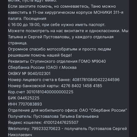
мотик, пусть идут мимо.
Если захотите помочь, но сомневаетесь, Таню можно
навестить в 11-ом хирургическом корпусе МОНИКИ 311-я
палата. Посещения
с 16:00 до 19:00, при себе нужно иметь паспорт.
Можете посмотреть на нас вконтакте и одноклассники. Мы
Татьяна и Сергей Пустоваловы, у каждого отдельная
страница.
Огромное спасибо мотособратьям и просто людям
решившим помочь нашей беде!
Реквизиты Ступинского отделения ГОМО №9040
Сбербанка России (ОАО) г.Москва
ОКВКУ № 9040/02301
Номер лицевого счета в банке: 40817810840422244596
Номер банковской карты: 4276 8402 1458 4185
Кор.счет 30101810400000000225
БИК 044525225
ИНН 7707083893
Отделение для мобильного офиса: ОАО "Сбербанк России"
Получатель: Пустовалова Татьяна Евгеньевна
Яндекс кошелек: 410012447625507
Webmoney: 799233270623 - получатель Пустовалов Сергей
Николаевич