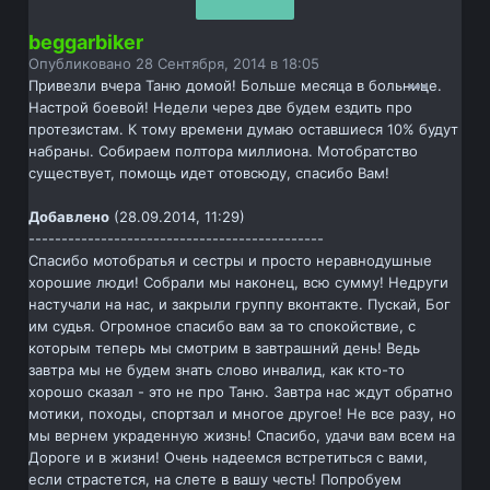
beggarbiker
Опубликовано
28 Сентября, 2014 в 18:05
Привезли вчера Таню домой! Больше месяца в больнице.
Настрой боевой! Недели через две будем ездить про
протезистам. К тому времени думаю оставшиеся 10% будут
набраны. Собираем полтора миллиона. Мотобратство
существует, помощь идет отовсюду, спасибо Вам!
Добавлено
(28.09.2014, 11:29)
---------------------------------------------
Спасибо мотобратья и сестры и просто неравнодушные
хорошие люди! Собрали мы наконец, всю сумму! Недруги
настучали на нас, и закрыли группу вконтакте. Пускай, Бог
им судья. Огромное спасибо вам за то спокойствие, с
которым теперь мы смотрим в завтрашний день! Ведь
завтра мы не будем знать слово инвалид, как кто-то
хорошо сказал - это не про Таню. Завтра нас ждут обратно
мотики, походы, спортзал и многое другое! Не все разу, но
мы вернем украденную жизнь! Спасибо, удачи вам всем на
Дороге и в жизни! Очень надеемся встретиться с вами,
если страстется, на слете в вашу честь! Попробуем