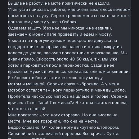
Вышла на работу, на моте практически не ездили.
11 августа приехав с работы, мне очень захотелось вечером
посмотреть на луну. Сережа решил меня свозить на моте к
понтонному мосту у нас в Озёрах.
Одеваем защиту (без нее мы никогда и не ездили),
заезжаем к моему папе проведать и едем к мосту.
У моста на нерегулируемом перекрестке девушка на
внедорожнике поворачивала налево и стояла выкрутив
колеса до упора, включив поворотник пропускала нас. Мы
ехали прямо. Скорость около 40-50 км/ч, т.к. мы уже
хотели парковаться после перекрестка. Сзади в нее
врезается мужик в очень сильном алкогольном опьянении.
Ее бросает в бок и зажимает мою ногу между
мотом и машиной. Сережу сразу выбросило. А у меня
мотобот остался там, ногу перекрутило и меня вышибло.
Пролетела несколько метров на шлеме и голове. Сережа
кричал: «Таня! Таня! Т ы живая?» Я хотела встать и поняла,
что что-то с ногой.
Мне показалось, что ногу оторвало. Но она висела на
месте. Мне все говорили, что она на месте.
Бедро сломано. От колена ногу выкрутило штопором.
Сильнейший оскольчатый перелом. Все кричат. Суета.