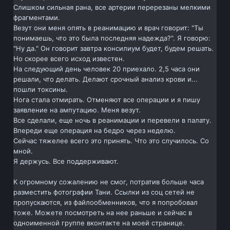
Слишком сильная рана, все артерии перерезаны мелкими
фрагментами.
Везут они меня опять в реанимацию и врач говорит: "Ты
понимаешь, что это была последняя надежда?". Я говорю:
"Ну да." Он говорит завтра консилиум будет, будем решать.
Но скорее всего исход известен.
На следующий день человек 20 приехало. 2,5 часа они
решали, что делать. Делают срочный анализ крови и...
пошли токсины.
Нога стала отмирать. Отменяют все операции и я пишу
заявление на ампутацию. Меня везут.
Все сделали, еще ночь в реанимации и перевели в палату.
Впереди еще операция на бедро через неделю.
Сейчас тяжелее всего это принять. Что это случилось. Со
мной.
Я держусь. Все поддерживают.
К огромному сожалению не смог, потратив больше часа
разместить фотографии Тани. Ссылки из соц сетей не
пропускаются, из файлообменников, что я попробовал
тоже. Можете посмотреть на нее раньше и сейчас в
одноименной группе вконтакте на моей странице.