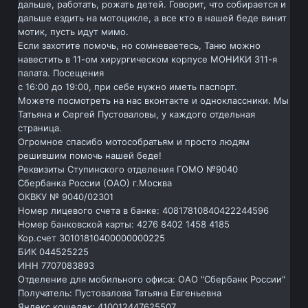
дальше, работать, рожать детей. Говорит, что собирается и
дальше ездить на мотоцикле, а все кто в нашей беде винит
мотик, пусть идут мимо.
Если захотите помочь, но сомневаетесь, Таню можно
навестить в 11-ом хирургическом корпусе МОНИКИ 311-я
палата. Посещения
с 16:00 до 19:00, при себе нужно иметь паспорт.
Можете посмотреть на нас вконтакте и одноклассники. Мы
Татьяна и Сергей Пустоваловы, у каждого отдельная
страница.
Огромное спасибо мотособратьям и просто людям
решившим помочь нашей беде!
Реквизиты Ступинского отделения ГОМО №9040
Сбербанка России (ОАО) г.Москва
ОКВКУ № 9040/02301
Номер лицевого счета в банке: 40817810840422244596
Номер банковской карты: 4276 8402 1458 4185
Кор.счет 30101810400000000225
БИК 044525225
ИНН 7707083893
Отделение для мобильного офиса: ОАО "Сбербанк России"
Получатель: Пустовалова Татьяна Евгеньевна
Яндекс кошелек: 410012447625507