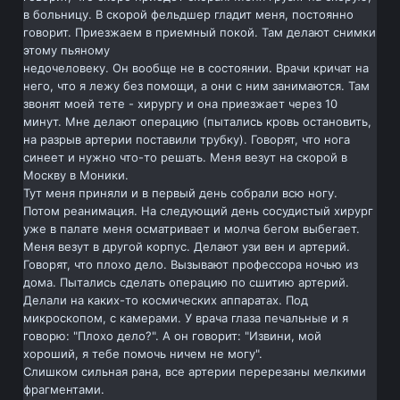
в больницу. В скорой фельдшер гладит меня, постоянно
говорит. Приезжаем в приемный покой. Там делают снимки
этому пьяному
недочеловеку. Он вообще не в состоянии. Врачи кричат на
него, что я лежу без помощи, а они с ним занимаются. Там
звонят моей тете - хирургу и она приезжает через 10
минут. Мне делают операцию (пытались кровь остановить,
на разрыв артерии поставили трубку). Говорят, что нога
синеет и нужно что-то решать. Меня везут на скорой в
Москву в Моники.
Тут меня приняли и в первый день собрали всю ногу.
Потом реанимация. На следующий день сосудистый хирург
уже в палате меня осматривает и молча бегом выбегает.
Меня везут в другой корпус. Делают узи вен и артерий.
Говорят, что плохо дело. Вызывают профессора ночью из
дома. Пытались сделать операцию по сшитию артерий.
Делали на каких-то космических аппаратах. Под
микроскопом, с камерами. У врача глаза печальные и я
говорю: "Плохо дело?". А он говорит: "Извини, мой
хороший, я тебе помочь ничем не могу".
Слишком сильная рана, все артерии перерезаны мелкими
фрагментами.