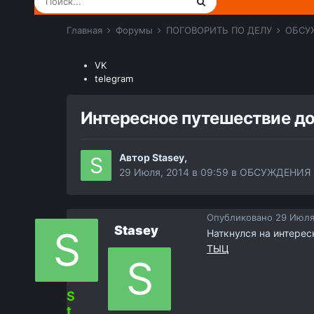
Главная
Форумы
ПОГОВОРИТЬ ПО ДЕЛУ
ОБСУ
VK
telegram
Интересное путешествие д
Автор
Stasey
,
29 Июля, 2014 в 09:59
в
ОБСУЖДЕНИЯ 
Опубликовано
29 Июля
Stasey
Наткнулся на интерес
ТЫЦ
S
t