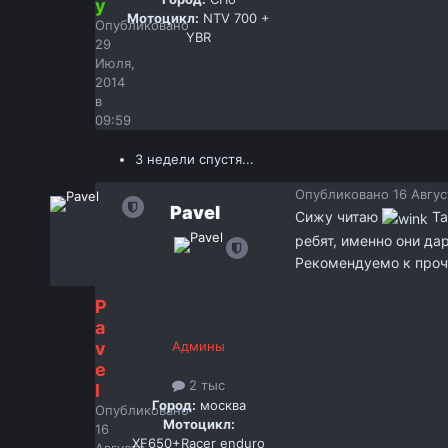
y
Мотоцикл:
NTV 700 +
Опубликовано
YBR
29
Июля,
2014
в
09:59
3 недели спустя...
Опубликовано
16 Авгус
Pavel
Сижу читаю
Та
ребят, именно они да
Рекомендуемо к про
P
a
v
Админы
e
2 тыс
l
Город:
москва
Опубликовано
Мотоцикл:
16
XF650+Racer enduro