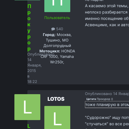
П
А касаемо этой темы,
р
неплохо разбирается 
о
Пользователь
именно посещение об
к
Асвенциме, как и авто
540
у
Город:
Москва,
р
Тушино, МО
о
Долгопрудный
р
Мотоцикл:
HONDA
Опубликовано
CRF 1000, Yamaha
14
Wr250r,
Января,
2015
в
18:22
Опубликовано
14 Январ
LOTOS
Цитата
Прокурор
(
)
тоже планирую в этом
"Судорожно" ищу попу
"стучаться" во все р
L