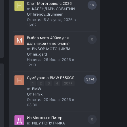
Слет Мототревелс 2026
16
в:
КАЛЕНДАРЬ СОБЫТИЙ
От
hrenov_drummer
Ответил
5 Августа, 2026 в
16:02
Выбор мото 400сс для
0
дальняков (и не очень)
в:
ВЫБОР МОТОЦИКЛА.
От
mr_gard
Написал
26 Июля, 2026 в
12:13
.
Сумбурно о BMW F650GS
5 174
1
2
3
4
207
в:
BMW
От
Himik
Ответил
20 Июля, 2026 в
03:30
Из Москвы в Питер
0
в:
ИЩУ ПОПУТЧИКА