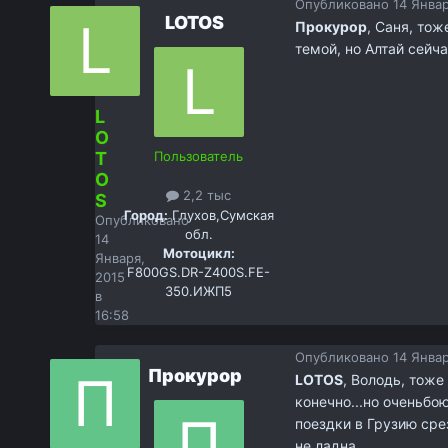
Опубликовано
14 Январ
LOTOS
Прокурор
, Саня, тож
темой, но Алтай сейча
L
O
T
Пользователь
O
2,2 тыс
S
Город:
Глухов,Сумская
Опубликовано
обл.
14
Мотоцикл:
Января,
F800GS.DR-Z400S.FE-
2015
350.ИЖП5
в
16:58
Опубликовано
14 Январ
Прокурор
LOTOS
, Володь, тоже
конечно...но оченьбою
поездки в Грузию сре
не ладна.