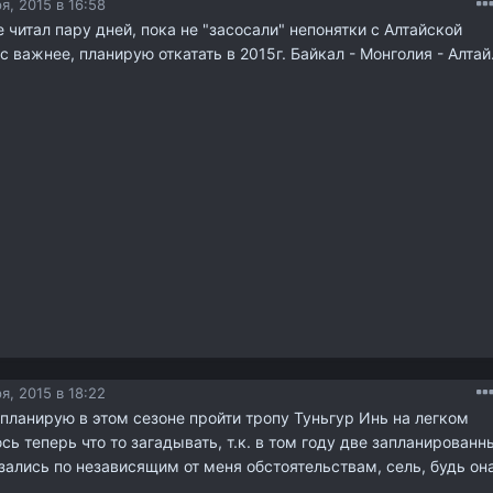
я, 2015 в 16:58
е читал пару дней, пока не "засосали" непонятки с Алтайской
с важнее, планирую откатать в 2015г. Байкал - Монголия - Алтай
я, 2015 в 18:22
 планирую в этом сезоне пройти тропу Туньгур Инь на легком
сь теперь что то загадывать, т.к. в том году две запланированн
зались по независящим от меня обстоятельствам, сель, будь он