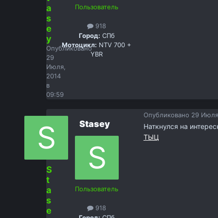
a
Пользователь
s
918
e
Город:
СПб
y
Мотоцикл:
NTV 700 +
Опубликовано
YBR
29
Июля,
2014
в
09:59
Опубликовано
29 Июля
Stasey
Наткнулся на интерес
ТЫЦ
S
t
a
Пользователь
s
918
e
Город:
СПб