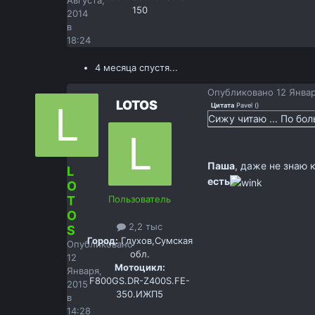
Августа,
150
2014
в
18:24
4 месяца спустя...
Опубликовано
12 Январ
LOTOS
Цитата
Pavel
(
)
Сижу читаю ... По бо
Паша
, даже не знаю 
L
есть
O
T
Пользователь
O
2,2 тыс
S
Город:
Глухов,Сумская
Опубликовано
обл.
12
Мотоцикл:
Января,
F800GS.DR-Z400S.FE-
2015
350.ИЖП5
в
14:28