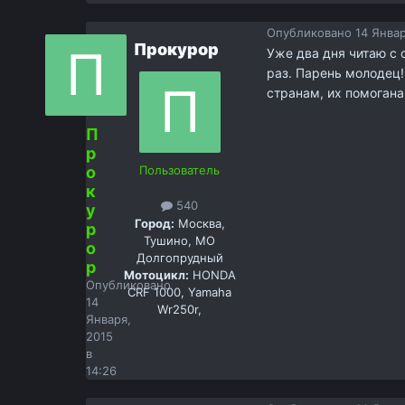
Опубликовано
14 Январ
Прокурор
Уже два дня читаю с 
раз. Парень молодец
странам, их помоган
П
р
о
Пользователь
к
540
у
Город:
Москва,
р
Тушино, МО
о
Долгопрудный
р
Мотоцикл:
HONDA
Опубликовано
CRF 1000, Yamaha
14
Wr250r,
Января,
2015
в
14:26