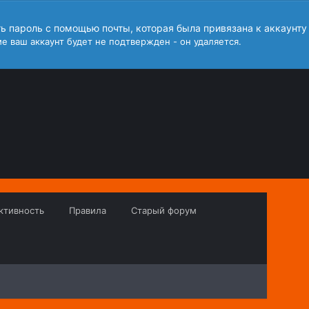
ть пароль с помощью почты, которая была привязана к аккаунту
е ваш аккаунт будет не подтвержден - он удаляется.
ктивность
Правила
Старый форум