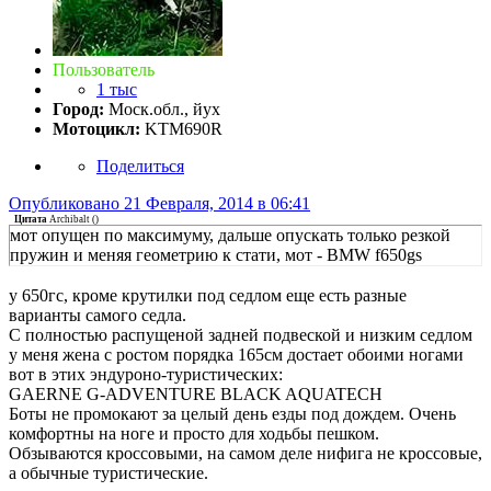
Пользователь
1 тыс
Город:
Моск.обл., йух
Мотоцикл:
KTM690R
Поделиться
Опубликовано
21 Февраля, 2014 в 06:41
Цитата
Archibalt
(
)
мот опущен по максимуму, дальше опускать только резкой
пружин и меняя геометрию к стати, мот - BMW f650gs
у 650гс, кроме крутилки под седлом еще есть разные
варианты самого седла.
С полностью распущеной задней подвеской и низким седлом
у меня жена с ростом порядка 165см достает обоими ногами
вот в этих эндуроно-туристических:
GAERNE G-ADVENTURE BLACK AQUATECH
Боты не промокают за целый день езды под дождем. Очень
комфортны на ноге и просто для ходьбы пешком.
Обзываются кроссовыми, на самом деле нифига не кроссовые,
а обычные туристические.