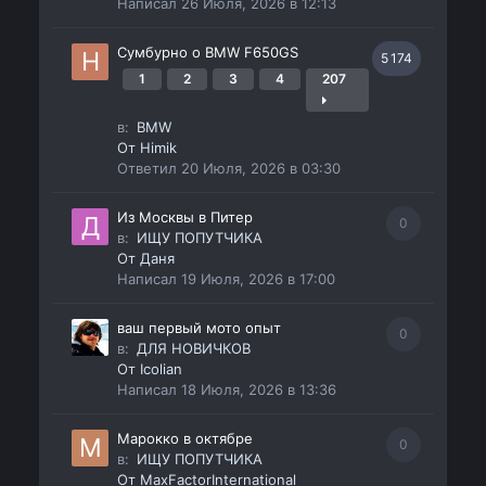
Написал
26 Июля, 2026 в 12:13
Сумбурно о BMW F650GS
5 174
1
2
3
4
207
в:
BMW
От
Himik
Ответил
20 Июля, 2026 в 03:30
Из Москвы в Питер
0
в:
ИЩУ ПОПУТЧИКА
От
Даня
Написал
19 Июля, 2026 в 17:00
ваш первый мото опыт
0
в:
ДЛЯ НОВИЧКОВ
От
Icolian
Написал
18 Июля, 2026 в 13:36
Марокко в октябре
0
в:
ИЩУ ПОПУТЧИКА
От
MaxFactorInternational