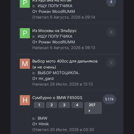
Из Кургана на Алтай
4
в:
ИЩУ ПОПУТЧИКА
От
Роман WoodRUMM
Ответил
6 Августа, 2026 в 09:14
Из Москвы на Эльбрус
0
в:
ИЩУ ПОПУТЧИКА
От
Роман WoodRUMM
Написал
6 Августа, 2026 в 09:13
Выбор мото 400сс для дальняков
0
(и не очень)
в:
ВЫБОР МОТОЦИКЛА.
От
mr_gard
Написал
26 Июля, 2026 в 12:13
Сумбурно о BMW F650GS
5 174
1
2
3
4
207
в:
BMW
От
Himik
Ответил
20 Июля, 2026 в 03:30