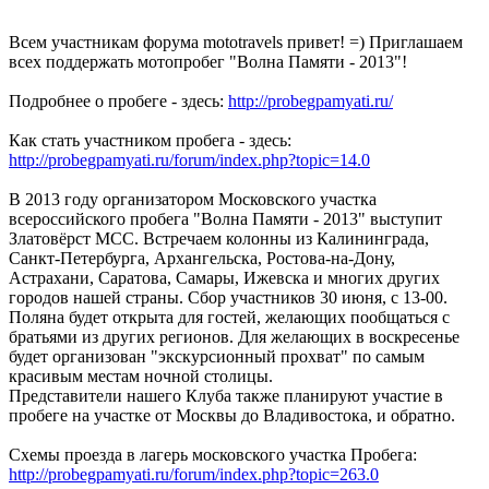
Всем участникам форума mototravels привет! =) Приглашаем
всех поддержать мотопробег "Волна Памяти - 2013"!
Подробнее о пробеге - здесь:
http://probegpamyati.ru/
Как стать участником пробега - здесь:
http://probegpamyati.ru/forum/index.php?topic=14.0
В 2013 году организатором Московского участка
всероссийского пробега "Волна Памяти - 2013" выступит
Златовёрст МСС. Встречаем колонны из Калининграда,
Санкт-Петербурга, Архангельска, Ростова-на-Дону,
Астрахани, Саратова, Самары, Ижевска и многих других
городов нашей страны. Сбор участников 30 июня, с 13-00.
Поляна будет открыта для гостей, желающих пообщаться с
братьями из других регионов. Для желающих в воскресенье
будет организован "экскурсионный прохват" по самым
красивым местам ночной столицы.
Представители нашего Клуба также планируют участие в
пробеге на участке от Москвы до Владивостока, и обратно.
Схемы проезда в лагерь московского участка Пробега:
http://probegpamyati.ru/forum/index.php?topic=263.0