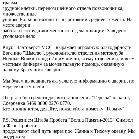
травма
грудной клетки, перелом шейного отдела позвоночника,
множественные
ушибы. Больной находится в состоянии средней тяжести. На
месте аварии
работают сотрудники местного отдела полиции. Заведено
уголовное дело.
Клуб "Златовёрст МСС" выражает огромную благодарность
Евгению "Шмелю", руководителю отделения мотоклуба
Ночные Волки города Ишим лично, всему отделению, и всем
местным байкерам за моментальную помощь, оказанную
нашему Брату после аварии.
Мы будем вывешивать актуальную информацию о аварии, по
мере ее поступления.
Открыт сбор средств для восстановления "Герыча" на карту
Сбербанка 5469 3800 2276 0770.
Кто откликнется, делайте, пожалуйста пометку "Герычу"
P.S. Решением Штаба Пробега "Волна Памяти-2013" Символ
и Флаг Пробега
продолжают свой путь через пос. Жанна к Тихому океану. Мы
выдержим