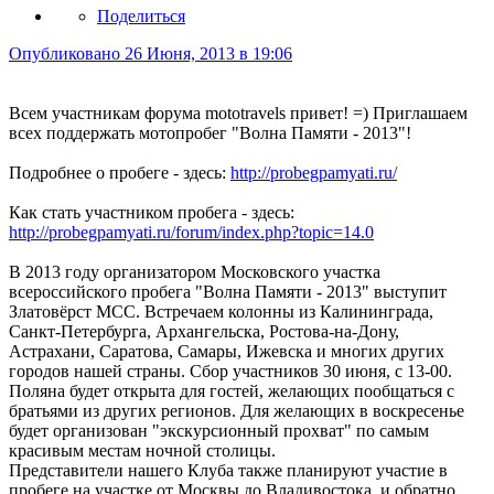
Поделиться
Опубликовано
26 Июня, 2013 в 19:06
Всем участникам форума mototravels привет! =) Приглашаем
всех поддержать мотопробег "Волна Памяти - 2013"!
Подробнее о пробеге - здесь:
http://probegpamyati.ru/
Как стать участником пробега - здесь:
http://probegpamyati.ru/forum/index.php?topic=14.0
В 2013 году организатором Московского участка
всероссийского пробега "Волна Памяти - 2013" выступит
Златовёрст МСС. Встречаем колонны из Калининграда,
Санкт-Петербурга, Архангельска, Ростова-на-Дону,
Астрахани, Саратова, Самары, Ижевска и многих других
городов нашей страны. Сбор участников 30 июня, с 13-00.
Поляна будет открыта для гостей, желающих пообщаться с
братьями из других регионов. Для желающих в воскресенье
будет организован "экскурсионный прохват" по самым
красивым местам ночной столицы.
Представители нашего Клуба также планируют участие в
пробеге на участке от Москвы до Владивостока, и обратно.