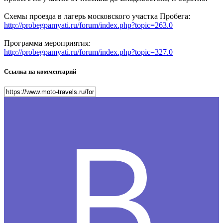
Схемы проезда в лагерь московского участка Пробега:
http://probegpamyati.ru/forum/index.php?topic=263.0
Программа мероприятия:
http://probegpamyati.ru/forum/index.php?topic=327.0
Ссылка на комментарий