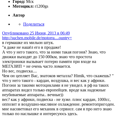
Город:
Мск
Мотоцикл:
r1200gs
Автор
Поделиться
Опубликовано
25 Июня, 2013 в 06:49
http://suchen.mobile.de/motorra....ountry=
в гермашке их мильон штук.
"я даже не нашёл его в продаже!
А что у него такого, что за ними такая погоня? Знаю, что
движки выходят до 150 000км, знаю что простота
электроники вызывает потерю памяти при входе на
МЕГАЗИП = не очень часто ломается.
Но вес, подвеска....
Чем он цепляет Вас, знатоков металла? Himik, что скажешь? "
что у него такого - кардан, воздушка, и вес как у африки.
Погони за такими мотоциклами я не увидел. в рф на таких
аппаратах видел только европейцев. вроде как надежные
неубиваемые аппараты.. вечные))
вес? как у африки, подвеска - не хуже. плюс кардан, 1000сс,
оппозит и воздушно-масляное охлаждение. ремонтопригоден.
мне насоветовал его механик в сервисе. сам я про него знаю
только по наслышке и интересуюсь здесь.