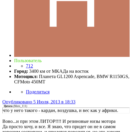
Пользователь
712
Город:
3400 км от МКАДа на восток
Мотоцикл:
Планета GL1200 Aspencade, BMW R1150GS,
CFMoto 450MT
Поделиться
Опубликовано
5 Июля, 2013 в 18:33
Цитата
(
Moro_111
)
что у него такого - кардан, воздушка, и вес как у африки.
Вово...и при этом ЛИТОР!!!! И резиновые низы мотора
Да просто хочу, и все. Я знаю, что придет он не в самом
хорошем состоянии, и придется повозиться, но это давняя