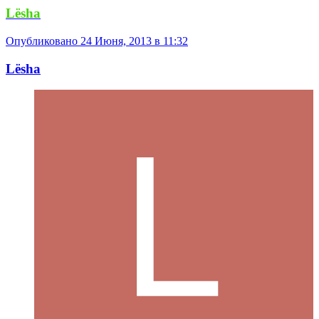
Lёshа
Опубликовано
24 Июня, 2013 в 11:32
Lёshа