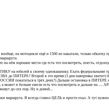
вообще, на мотоцикле ещё и 1500 не накатали, только обкатку
 маршрута.
на нём хорошие места где есть что посмотреть, поесть, отдохнуть
ТИКУ на юбилей к своему однокашнику. Ехать федеральными тр
ЬКОВА до ПИТЕРА? Второй в это время (3 дня наверняка хватит) 
 РОССИИ покататься в трёх днях?) Дальше остановка в ПИТЕР
, а может и больше ежели есть что посмотреть и дальше на ...
ивут до сих пор. Ну и домой...
оки маршрута. Я всегда ставил ЦЕЛЬ и просто ехал. А тут нужно