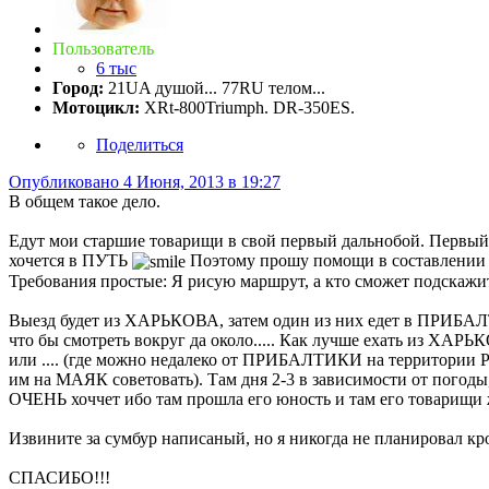
Пользователь
6 тыс
Город:
21UA душой... 77RU телом...
Мотоцикл:
XRt-800Triumph. DR-350ES.
Поделиться
Опубликовано
4 Июня, 2013 в 19:27
В общем такое дело.
Едут мои старшие товарищи в свой первый дальнобой. Первый 
хочется в ПУТЬ
Поэтому прошу помощи в составлении
Требования простые: Я рисую маршрут, а кто сможет подскажите 
Выезд будет из ХАРЬКОВА, затем один из них едет в ПРИБАЛ
что бы смотреть вокруг да около..... Как лучше ехать из ХАР
или .... (где можно недалеко от ПРИБАЛТИКИ на территории
им на МАЯК советовать). Там дня 2-3 в зависимости от погоды
ОЧЕНЬ хоччет ибо там прошла его юность и там его товарищи ж
Извините за сумбур написаный, но я никогда не планировал кр
СПАСИБО!!!