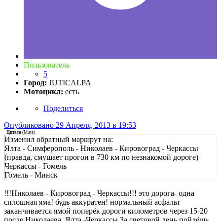
Пользователь
5
Город:
JUTICALPA
Мотоцикл:
есть
Поделиться
Опубликовано
29 Апреля, 2013 в 19:53
Цитата
(
Mute
)
Изменил обратный маршрут на:
Ялта - Симферополь - Николаев - Кировоград - Черкассы
(правда, смущает прогон в 730 км по незнакомой дороге)
Черкассы - Гомель
Гомель - Минск
!!!Николаев - Кировоград - Черкассы!!! это дорога- одна
сплошная яма! будь аккуратен! нормальный асфальт
заканчивается ямой поперёк дороги километров через 15-20
после Николаева. Ялта -Черкассы За световой день пойдёшь