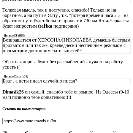
Толковая мысль, так и поступлю, спасибо! Только не на
обратном, а на пути в Ялту , т.к. "потеря времени часа 2-3" на
обратном пути будет больно: прохват в 730 км Ялта-Черкассы
будет непростым (
заЙка
подтвердил)
Цитата
(
КРЫНЯ
)
Возвращаться от ХЕРСОНА/НИКОЛАЕВА думаешь быстрым
прохватом или так же, краеведчески неспешным режимом с
просмотром достопримечательностей?
Обратная дорога будет без расслаблений - нужно на работу
успеть ((
Цитата
(
Dimasik26
)
Брат , а неты писал случайно писал?
Dimasik26
он самый, спасибо тебе огромное! Из Одессы (9-10
мая) позвоню тебе обязательно!!!!
Ссылка на комментарий