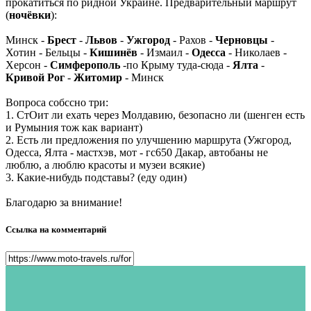
прокатиться по ридной Украине. Предварительный маршрут
(
ночёвки
):
Минск -
Брест
-
Львов
-
Ужгород
- Рахов -
Черновцы
-
Хотин - Бельцы -
Кишинёв
- Измаил -
Одесса
- Николаев -
Херсон -
Симферополь
-по Крыму туда-сюда -
Ялта
-
Кривой Рог
-
Житомир
- Минск
Вопроса собссно три:
1. СтОит ли ехать через Молдавию, безопасно ли (шенген есть
и Румыния тож как вариант)
2. Есть ли предложения по улучшению маршрута (Ужгород,
Одесса, Ялта - мастхэв, мот - гс650 Дакар, автобаны не
люблю, а люблю красоты и музеи всякие)
3. Какие-нибудь подставы? (еду один)
Благодарю за внимание!
Ссылка на комментарий