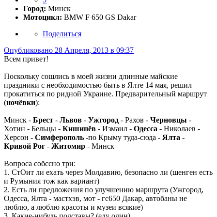
Город:
Минск
Мотоцикл:
BMW F 650 GS Dakar
Поделиться
Опубликовано
28 Апреля, 2013 в 09:37
Всем привет!
Поскольку сошлись в моей жизни длинные майские
праздники с необходимостью быть в Ялте 14 мая, решил
прокатиться по ридной Украине. Предварительный маршрут
(
ночёвки
):
Минск -
Брест
-
Львов
-
Ужгород
- Рахов -
Черновцы
-
Хотин - Бельцы -
Кишинёв
- Измаил -
Одесса
- Николаев -
Херсон -
Симферополь
-по Крыму туда-сюда -
Ялта
-
Кривой Рог
-
Житомир
- Минск
Вопроса собссно три:
1. СтОит ли ехать через Молдавию, безопасно ли (шенген есть
и Румыния тож как вариант)
2. Есть ли предложения по улучшению маршрута (Ужгород,
Одесса, Ялта - мастхэв, мот - гс650 Дакар, автобаны не
люблю, а люблю красоты и музеи всякие)
3. Какие-нибудь подставы? (еду один)