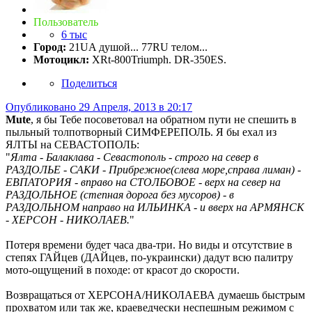
Пользователь
6 тыс
Город:
21UA душой... 77RU телом...
Мотоцикл:
XRt-800Triumph. DR-350ES.
Поделиться
Опубликовано
29 Апреля, 2013 в 20:17
Mute
, я бы Тебе посоветовал на обратном пути не спешить в
пыльный толпотворный СИМФЕРЕПОЛЬ. Я бы ехал из
ЯЛТЫ на СЕВАСТОПОЛЬ:
"
Ялта - Балаклава - Севастополь - строго на север в
РАЗДОЛЬЕ - САКИ - Прибрежное(слева море,справа лиман) -
ЕВПАТОРИЯ - вправо на СТОЛБОВОЕ - верх на север на
РАЗДОЛЬНОЕ (степная дорога без мусоров) - в
РАЗДОЛЬНОМ направо на ИЛЬИНКА - и вверх на АРМЯНСК
- ХЕРСОН - НИКОЛАЕВ.
"
Потеря времени будет часа два-три. Но виды и отсутствие в
степях ГАЙцев (ДАЙцев, по-украински) дадут всю палитру
мото-ощущений в походе: от красот до скорости.
Возвращаться от ХЕРСОНА/НИКОЛАЕВА думаешь быстрым
прохватом или так же, краеведчески неспешным режимом с