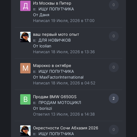
Из Москвы в Питер
0
в:
ИЩУ ПОПУТЧИКА
От
Даня
Написал
19 Июля, 2026 в 17:00
ваш первый мото опыт
0
в:
ДЛЯ НОВИЧКОВ
От
Icolian
Написал
18 Июля, 2026 в 13:36
Марокко в октябре
0
в:
ИЩУ ПОПУТЧИКА
От
MaxFactorInternational
Написал
18 Июля, 2026 в 04:52
Продам BMW G650GS
2
в:
ПРОДАМ МОТОЦИКЛ
От
boriszi
Ответил
13 Июля, 2026 в 14:38
Окрестности Сочи Абхазия 2026
0
в:
ИЩУ ПОПУТЧИКА