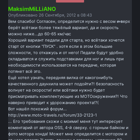
MaksimMiLLiANO
Опубликовано
26 Сентября, 2012 в 08:43
Вем спасибо! Согласен, определится нужно с весом и верх
берёт всётаки более тяжёлый вариант, да и скорость
можно ниже...до 60-65 км/час
Хороший вариант педали для старта, но всётаки хочется
старт от кнопки "ПУСК" . хотя если в этом большие
сложности, то откажусь и от него! Педали будут удобно
складыватся и служить подставками для ног и лишь при
необходимости использоватся на передаче, которая
потянет всё это.
Ещё хотел узнать, передняя вилка от какогонибуть
качественного даунхила может подойти?! безопасность
волнует на скорости! или всётаки нужно будет
присматривать комплектующие из МОТОокружения?! Что
наверно приводит к удорожанию проекта!?(
Вот нашёл похожий форум...
http://www.moto-travels.ru/forum/33-2123-1
... Его требования схожи с моими! меня тут интересует
коментарий от автора OSS, 4-й сверху. с горным байком и
фото мотора хонда! Может мне определится с мотором и