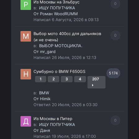
Из Москвы на Эльбрус
0
в:
ИЩУ ПОПУТЧИКА
От
Роман WoodRUMM
Написал
6 Августа, 2026 в 09:13
Выбор мото 400сс для дальняков
0
(и не очень)
в:
ВЫБОР МОТОЦИКЛА.
От
mr_gard
Написал
26 Июля, 2026 в 12:13
Сумбурно о BMW F650GS
5 174
1
2
3
4
207
в:
BMW
От
Himik
Ответил
20 Июля, 2026 в 03:30
Из Москвы в Питер
0
в:
ИЩУ ПОПУТЧИКА
От
Даня
Написал
19 Июля, 2026 в 17:00