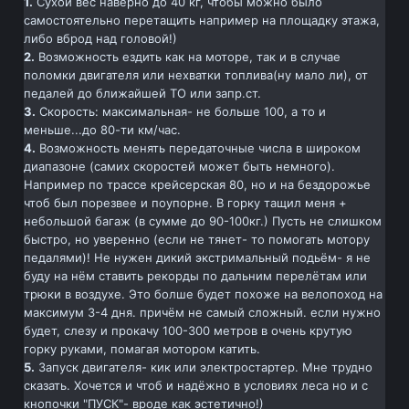
1.
Сухой вес наверно до 40 кг, чтобы можно было
самостоятельно перетащить например на площадку этажа,
либо вброд над головой!)
2.
Возможность ездить как на моторе, так и в случае
поломки двигателя или нехватки топлива(ну мало ли), от
педалей до ближайшей ТО или запр.ст.
3.
Скорость: максимальная- не больше 100, а то и
меньше...до 80-ти км/час.
4.
Возможность менять передаточные числа в широком
диапазоне (самих скоростей может быть немного).
Например по трассе крейсерская 80, но и на бездорожье
чтоб был порезвее и поупорне. В горку тащил меня +
небольшой багаж (в сумме до 90-100кг.) Пусть не слишком
быстро, но уверенно (если не тянет- то помогать мотору
педалями)! Не нужен дикий экстримальный подьём- я не
буду на нём ставить рекорды по дальним перелётам или
трюки в воздухе. Это болше будет похоже на велопоход на
максимум 3-4 дня. причём не самый сложный. если нужно
будет, слезу и прокачу 100-300 метров в очень крутую
горку руками, помагая мотором катить.
5.
Запуск двигателя- кик или электростартер. Мне трудно
сказать. Хочется и чтоб и надёжно в условиях леса но и с
кнопочки "ПУСК"- вроде как эстетично!)