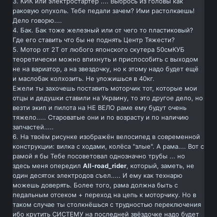
3. КИК или электростартер .... Выбрось из головы как
раковую опухоль. Тебе педали зачем? Ими растолкаешь!
Дело говорю....
4. Бак. Бак тоже железный или от чего то пластиковый?
Где его ставить что бы не поднять Центр Тяжести?
5. Мотор от 2Т от любого японского скутера 50смКУБ
теоретически можно впихнуть и приспособить с выходом
не на вариатор, а на звездочку, но к этому надо будет ещё
и маслобак колхозить. Не уложишься в 40кг.
Ежели ты захочешь поставить моторчик тот, которые мои
отцы и дедушки ставили на Украину, то это другое дело, но
везти экип и пилота на НЕ ВЕЛО раме ему будут очень
тяжело..... Староватые они и по возрасту и по наличию
запчастей.....
6. На твоём рисунке изображён велосипед в современной
конструкции: вилка с ходами, колёса "злые". А рама.... Вот с
рамой я бы Тебе посоветовал однозначно трубы ... но
здесь меня опередил
All-road_rider
, который, заметь, не
один десяток электродов съел..... И ему как технарю
можешь доверять. Более того, рама должна быть с
педальным отсеком + переход на цепь к моторчику. Но в
таком случае ты столкнёшься с трудностью переключения
ибо крутить СИСТЕМУ на последней звёздочке надо будет