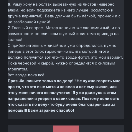
6.
Раму хочу на болтах вырезанную из листов (наверно
алюм. но если подскажете из чего лучше, рссмотрю и
другие варианты!). Ведь должна быть лёгкой, прочной и с
не заоблочной ценой!
7.
Главный вопрос- Мотор конечно же экономичный, и по
возможности не слишком шумный и система привода на
колесо!
С приблизительным дизайном уже определился, нужно
теперь в этот блок гармонично вшить мотор.В итоге
должно получится вот что-то вроде фото1. это мой вариант.
Пока черновой и сырой. нужно определится с силовым
агрегатом.
Вот вроде пока всё...
Прозьба, пишите только по делу!!! Не нужно говрить мне
про то, что это и не мото и не вело и нет ему жизни, или
что у меня ничего не получится! Я уже движусь в этом
направлении и уверен в своих силах. Поэтому если есть
что сказать по делу- то буду очень благодарен вам за
помощь!!! Всем заранее спасибо!