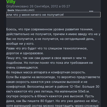
Villy
Опубликовано
26 Сентября, 2012 в 05:27
Quote
(
MaksimMiLLiANO
)
или что у меня ничего не получится!
Боюсь, что при современном уровне развития техники,
действительно не получится, причем я имею ввиду что не у
Вас не получится, а не получится, на сегодняшний день,
вообще ни у кого.
Разве что это будет что то слишком технологичное,
дорогое и одноразовое.
Пишу это, так как сам думал в свое время о чем то
подобном. Но потом понял что пока эти требования не
очень совмещаются.
Во первых масса аппарата и комфортная скорость.
Если Вы ездили на велосипеде, то вероятно представляете
какая скорость кажется уже слишком высокой и не
комфортной. Велосипед весит в районе 12-15кг. Больше 30
км/ч кажется что уже летишь. На маленьком 50кб.м.
скутере скорость в 60км/ч кажется уже высокой. Пусть
даже, как Вы пишете 80 будет. Но это уже далеко не 40кг.,
хотя маленький скутер можно перетащить через сложные