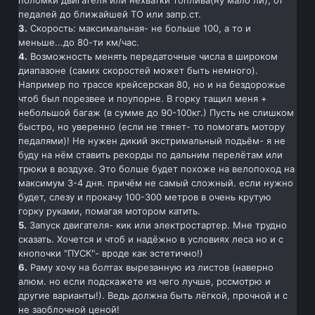
поломки двигателя или нехватки топлива(ну мало ли), от
педалей до ближайшей ТО или запр.ст.
3.
Скорость: максимальная- не больше 100, а то и
меньше...до 80-ти км/час.
4.
Возможность менять передаточные числа в широком
диапазоне (самих скоростей может быть немного).
Например по трассе крейсерская 80, но и на бездорожье
чтоб был порезвее и поупорне. В горку тащил меня +
небольшой багаж (в сумме до 90-100кг.) Пусть не слишком
быстро, но уверенно (если не тянет- то помогать мотору
педалями)! Не нужен дикий экстримальный подьём- я не
буду на нём ставить рекорды по дальним перелётам или
трюки в воздухе. Это болше будет похоже на велопоход на
максимум 3-4 дня. причём не самый сложный. если нужно
будет, слезу и прокачу 100-300 метров в очень крутую
горку руками, помагая мотором катить.
5.
Запуск двигателя- кик или электростартер. Мне трудно
сказать. Хочется и чтоб и надёжно в условиях леса но и с
кнопочки "ПУСК"- вроде как эстетично!)
6.
Раму хочу на болтах вырезанную из листов (наверно
алюм. но если подскажете из чего лучше, рссмотрю и
другие варианты!). Ведь должна быть лёгкой, прочной и с
не заоблочной ценой!