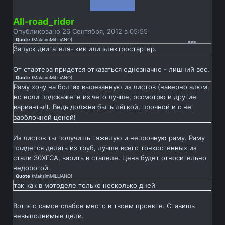
All-road_rider
Опубликовано
26 Сентября, 2012 в 05:55
Quote
(
MaksimMiLLiANO
)
Запуск двигателя- кик или электростартер.
От стартера придется отказаться однозначно - лишний вес.
Quote
(
MaksimMiLLiANO
)
Раму хочу на болтах вырезанную из листов (наверно алюм.
но если подскажете из чего лучше, рссмотрю и другие
варианты!). Ведь должна быть лёгкой, прочной и с не
заоблочной ценой!
Из листов ты получишь тяжелую и непрочную раму. Раму
придется делать из труб, лучше всего тонкостенных из
стали 30ХГСА, варить в стапеле. Цена будет относительно
недорогой.
Quote
(
MaksimMiLLiANO
)
так как в мотоделе только несколько дней
Вот это самое слабое место в твоем проекте. Ставишь
невыполнимые цели.