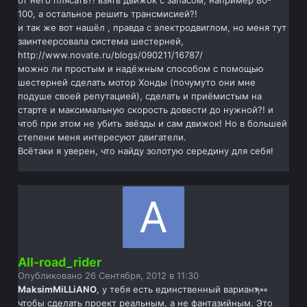
от него плясать?! взять движок с запасом, например 80-
100, а остальное решить трансмисией?!
и так же вот нашёл , правда с электродвиглом, но меня тут
заинтеерсовала система шестерней,
http://www.novate.ru/blogs/090211/16787/
можно ли простым и надёжным способом с помощью
шестерней сделать мотор Хонды (почумуто они мне
подуше своей репутацией), сделать и приёмистым на
старте и максимальную скорость довести до нужной?! и
чтоб при этом не убить звёзды и сам движок! Но в большей
степени меня интересуют двигатели.
Всётаки я уверен, что найду золотую середину для себя!
All-road_rider
Опубликовано
26 Сентября, 2012 в 11:30
MaksimMiLLiANO
, у тебя есть единственный вариант,
чтобы сделать проект реальным, а не фантазийным. Это