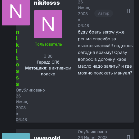
nikitosss
26
Июня,
Автор
2008
в
06:48
n
буду брать serow уже
i
решил спасибо за
k
Пользователь
высказывания!!! надеюсь
i
сегодня возьму! Сразу
30
t
вопрос в догонку каое
Город:
СПб
o
масло надо залить? и где
Мотоцикл:
в активном
s
можно поискать мануал?
поиске
s
s
Опубликовано
26
Июня,
2008
в
06:48
Опубликовано
veyngold
26 Июня, 2008