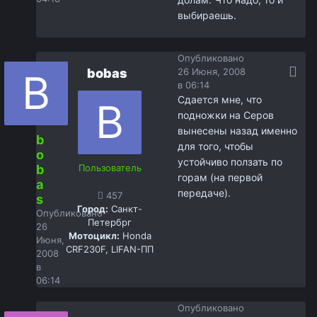
выбираешь.
Опубликовано
bobas
26 Июня, 2008
в 06:14
Сдается мне, что
подножки на Серов
вынесены назад именно
b
для того, чтобы
o
устойчиво ползать по
b
Пользователь
горам (на первой
a
передаче).
457
s
Город:
Санкт-
Опубликовано
Петербрг
26
Мотоцикл:
Honda
Июня,
CRF230F, LIFAN-ПП
2008
в
06:14
Опубликовано