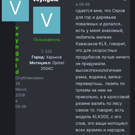
в 06:49
сдается мне, что Серов
для гор и деревьев
поваленых и делался..
v
есть у меня знакомый,
e
любитель мелких
y
Пользователь
Кавасаков KLX, говорит,
n
что для скоростных
332
g
продубасов лучше ничего
Город:
Харьков
o
Мотоцикл:
Djebel
не придумали.
l
250XC
высокотехнологичная
d
рама, водянка, вилка-
Опубликовано
перевертыш.. лазить по
26
Июня,
грязям на нем не
2008
прикольно, а в кроссовой
в
резине валить по лесу
06:49
самое то. говорит, есть
модель KLX300, с его
слов, это ваще мотоцикл
всех времен и народов.