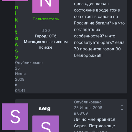
цена одинаковая
n
состояние вроде тоже
i
оба стоят в салоне по
k
Пользователь
России не бегали? на что
i
поглядеть из
30
t
особенностей? и что
Город:
СПб
o
Мотоцикл:
в активном
посоветуете брать? езда
s
поиске
70 процентов город 30
s
бездорожье!!!
s
Опубликовано
25
Июня,
2008
в
06:41
Опубликовано
serg
25 Июня, 2008
в 08:09
Лично мне нравится
Серов. Потрясающе