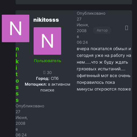
Опубликовано
nikitosss
27
Июня,
Автор
2008
в
06:24
n
вчера покатался обмыл и
i
сегодня уже на работу на
k
Пользователь
нем.....что ж буду ждать
i
грязевых испытаний....
30
t
офигенный мот все очень
Город:
СПб
o
понравилось пока
Мотоцикл:
в активном
s
минусы откроются позже
поиске
s
s
Опубликовано
27
Июня,
2008
в
06:24