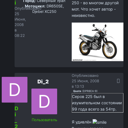
Город:
Северный Урал
i
250 - во многом другой
Мотоцикл:
DR650SE,
Опубликовано
мот. Что хочет автор -
Djebel XC250
25
неизвестно.
Июня,
2008
в
08:22
Опубликовано
Di_2
25 Июня, 2008
в 13:13
Quote
(
DPR8EA-9
)
Серов 225 был в
изумительном состоянии
D
99 года всего за 54тр.
i
_
Пользователь
Я удивлён
2