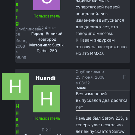
надёжный мот с
s
супертяговой первой
e
передачей. Без
r
Пользователь
изменений выпускался
g
два десятка лет, это
1,4 тыс
Опубликовано
говорит о многом.
Город:
Великий
25
Новгород
К Кавам эндуркам
Июня,
Мотоцикл:
Suzuki
2008
отношусь настороженно.
Djebel 250
в
Но это ИМХО.
08:09
Опубликовано
Huandi
25 Июня, 2008
в 08:22
Quote
Без изменений
выпускался два десятка
H
лет
u
Раньше был Serow 225, а
a
Пользователь
n
теперь уже несколько
211
d
лет выпускается Serow