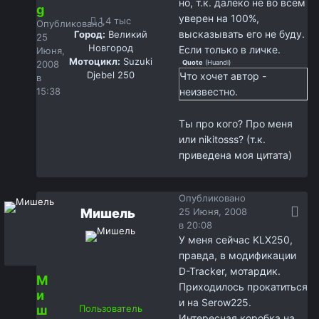
но, т.к. далеко не во всём
g
уверен на 100%,
1,4 тыс
Опубликовано
высказывать его не буду.
Город:
Великий
25
Новгород
Если только в личке.
Июня,
Мотоцикл:
Suzuki
2008
Quote
(
Huandi
)
Djebel 250
Что хочет автор -
в
15:38
неизвестно.
Ты про кого? Про меня
или nikitosss? (т.к.
приведена моя цитата)
Опубликовано
Мишель
25 Июня, 2008
в 20:08
У меня сейчас KLX250,
правда, в модификации
D-Tracker, мотардик.
М
Приходилось прокатиться
и
и на Serow225.
ш
Пользователь
Интересная коробка на