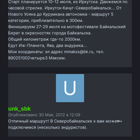
Старт планируется 10-12 июля, из Иркутска. Движемся по
часовой стрелке. Иркутск-Качуг-Северобайкальск... От
Нового Уояна до Курумкана автономка - маршрут 5
категории, приблизительно в 300км.
Финишируем 27-29 июля на мотофестивале Байкальский
Берег в окресностях города Байкальска.
Общий километраж где-то 2000км.
Едут Иж-Планета, Ява, два эндурика...
Мои координаты: эл.адрес mmakss@bk.ru, тел.
890251002четыре3 Максим.
unk_sbk
Опубликовано
30 Мая, 2012 в 12:09
Отличный маршрут! В Северобайкальске к вам может
подключимся (несколько эндуристов).