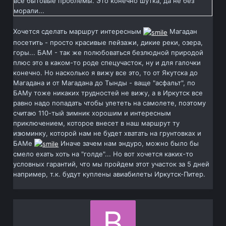
все бытовые проблемы. Это конечно шутка, да не без
морали...
Хочется сделать маршрут интересным
Магадан
посетить - просто красивые пейзажи, дикие реки, озера,
горы... БАМ - так же полюбоваться безлюдной природой
плюс это в каком-то роде спецучасток, ну и для галочки
конечно. Но насколько я вижу все это, то от Якутска до
Магадана и от Магадана до Тынды - ваще "асфальт", по
БАМу тоже никаких трудностей не вижу, а в Иркутск все
равно надо попадать чтобы улететь на самолете, поэтому
считаю 110-тый зимник хорошим и интересным
приключением, которое внесет в наш маршрут ту
изюминку, которой нам не будет хватать на грунтовках и
БАМе
Иначе зачем нам эндуро, можно было бы
смело ехать хоть на "голде"... Но вот хочется каких-то
условных гарантий, что мы пройдем этот участок за 5 дней
например, т.к. будут куплены авиабилеты Иркутск-Питер.