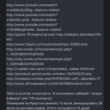
http://www.youtube.com/watch?
v=wQdnL9JcEbg...feature=related
http://www.youtube.com/watch?
v=XpvrAb_wLIk...feature=related
http://www.youtube.com/watch?
v=NmR6bg9vQxM...feature=related
http://gizmo-76.livejournal.com/ http://baikaltur.biz/video/110-
km/
http://www.24auto.ru/forum/travel/topic-91660.html
http://velo.tomsk.ru/forum/viewtopic.php?
f...%D0%B5%D1%80%D0
http://velo.tomsk.ru/forum/viewtopic.php?
f...%D0%B5%D1%80%D0
http://ruskiller-nsk.narod.ru/trips/baikal...baikal-2004.htm
http://putnikost.gorod.tomsk.ru/index-1267619222.php
http://nomados.ru/index.php?PHPSESSID=cdf1...album&id=17
http://www.offroadmaster.ru/CM/CM1999/index01.html
Либо в youtube посмотреть. В поисковике набирай " вокруг
Байкала" или "110 километр"
Планируем из Иркутска выехать 13 июля, финишировать 28
июля на мотофестивале. Итого получается 16 дней.