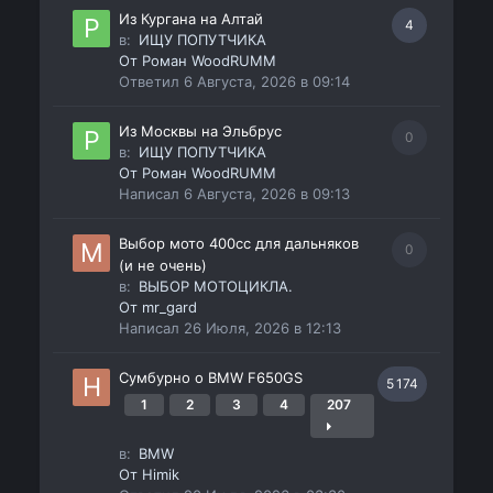
Из Кургана на Алтай
4
в:
ИЩУ ПОПУТЧИКА
От
Роман WoodRUMM
Ответил
6 Августа, 2026 в 09:14
Из Москвы на Эльбрус
0
в:
ИЩУ ПОПУТЧИКА
От
Роман WoodRUMM
Написал
6 Августа, 2026 в 09:13
Выбор мото 400сс для дальняков
0
(и не очень)
в:
ВЫБОР МОТОЦИКЛА.
От
mr_gard
Написал
26 Июля, 2026 в 12:13
Сумбурно о BMW F650GS
5 174
1
2
3
4
207
в:
BMW
От
Himik